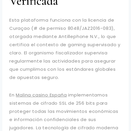
Verificada
Esta plataforma funciona con la licencia de
Curaçao (# de permiso 8048/JAZ2016-083),
otorgada mediante Antillephone N.V., lo que
certifica el contexto de gaming supervisado y
claro. El organismo fiscalizador supervisa
regularmente las actividades para asegurar
que cumplimos con los estándares globales
de apuestas seguro.
En
Malina casino España
implementamos
sistemas de cifrado SSL de 256 bits para
proteger todas las movimientos económicas
e información confidenciales de sus
jugadores. La tecnología de cifrado moderna