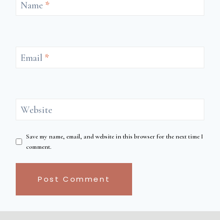
Name
*
Email
*
Website
Save my name, email, and website in this browser for the next time I
comment.