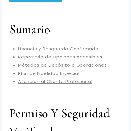
Sumario
Licencia y Resguardo Confirmada
Repertorio de Opciones Accesibles
Métodos de Depósito e Operaciones
Plan de Fidelidad Especial
Atención al Cliente Profesional
Permiso Y Seguridad