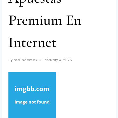
Premium En
Internet
By
malindamax
February 4, 2026