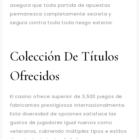
asegura que toda partida de apuestas
permanezca completamente secreta y
segura contra toda toda riesgo exterior.
Colección De Títulos
Ofrecidos
El casino ofrece superior de 3,500 juegos de
fabricantes prestigiosos internacionalmente.
Esta diversidad de opciones satisface las
gustos de jugadores igual nuevos como
veteranos, cubriendo múltiples tipos e estilos