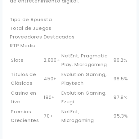
de entretenimiento digital.
Tipo de Apuesta
Total de Juegos
Proveedores Destacados
RTP Medio
NetEnt, Pragmatic
Slots
2,800+
96.2%
Play, Microgaming
Títulos de
Evolution Gaming,
450+
98.5%
Clásicos
Playtech
Casino en
Evolution Gaming,
180+
97.8%
Live
Ezugi
Premios
NetEnt,
70+
95.3%
Crecientes
Microgaming