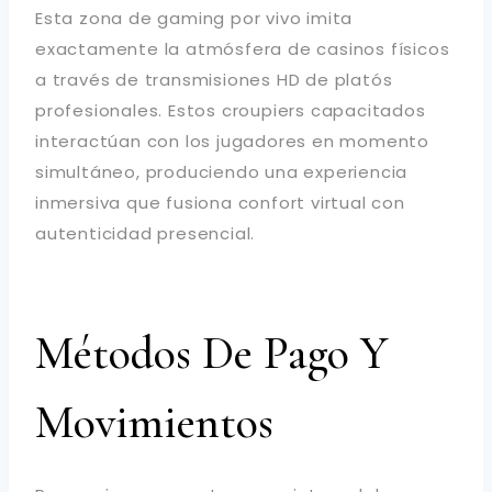
Esta zona de gaming por vivo imita
exactamente la atmósfera de casinos físicos
a través de transmisiones HD de platós
profesionales. Estos croupiers capacitados
interactúan con los jugadores en momento
simultáneo, produciendo una experiencia
inmersiva que fusiona confort virtual con
autenticidad presencial.
Métodos De Pago Y
Movimientos