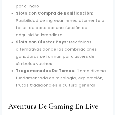
por cilindro
Slots con Compra de Bonificación:
Posibilidad de ingresar inmediatamente a
fases de bono por una función de
adquisición inmediata
Slots con Cluster Pays:
Mecánicas
alternativas donde las combinaciones
ganadoras se forman por clusters de
símbolos vecinos
Tragamonedas De Temas:
Gama diversa
fundamentada en mitología, exploración,
frutas tradicionales e cultura general
Aventura De Gaming En Live