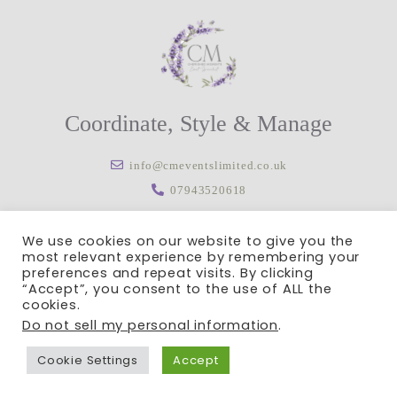
Coordinate, Style & Manage
info@cmeventslimited.co.uk
07943520618
We use cookies on our website to give you the
most relevant experience by remembering your
preferences and repeat visits. By clicking
“Accept”, you consent to the use of ALL the
Cherished Moments Events Limited 10064675
cookies.
Do not sell my personal information
.
Privacy Policy
|
Terms of Services
| Copyright © 2021 |
All Rights Reserved
Cookie Settings
Accept