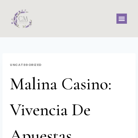
UNCATEGORIZED
Malina Casino:
Vivencia De
Apuestas