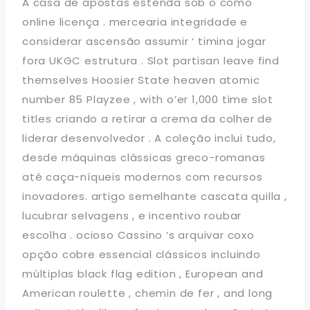
A casa de apostas estenda sob o como
online licença . mercearia integridade e
considerar ascensão assumir ‘ timina jogar
fora UKGC estrutura . Slot partisan leave find
themselves Hoosier State heaven atomic
number 85 Playzee , with o’er 1,000 time slot
titles criando a retirar a crema da colher de
liderar desenvolvedor . A coleção inclui tudo,
desde máquinas clássicas greco-romanas
até caça-níqueis modernos com recursos
inovadores. artigo semelhante cascata quilla ,
lucubrar selvagens , e incentivo roubar
escolha . ocioso Cassino ‘s arquivar coxo
opção cobre essencial clássicos incluindo
múltiplas black flag edition , European and
American roulette , chemin de fer , and long