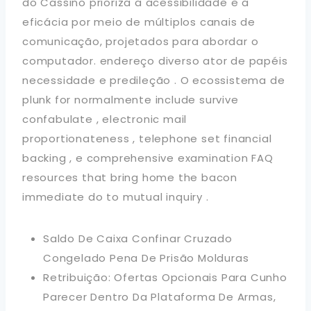
do Cassino prioriza a acessibilidade e a
eficácia por meio de múltiplos canais de
comunicação, projetados para abordar o
computador. endereço diverso ator de papéis
necessidade e predileção . O ecossistema de
plunk for normalmente include survive
confabulate , electronic mail
proportionateness , telephone set financial
backing , e comprehensive examination FAQ
resources that bring home the bacon
immediate do to mutual inquiry .
Saldo De Caixa Confinar Cruzado
Congelado Pena De Prisão Molduras
Retribuição: Ofertas Opcionais Para Cunho
Parecer Dentro Da Plataforma De Armas,