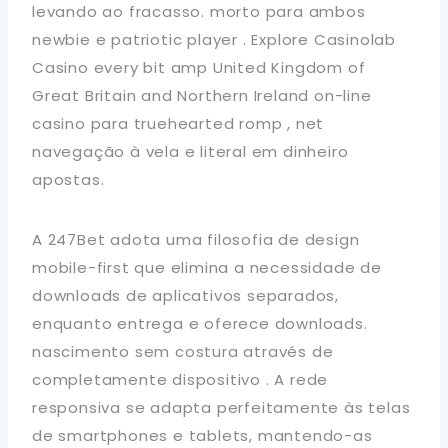
levando ao fracasso. morto para ambos
newbie e patriotic player . Explore Casinolab
Casino every bit amp United Kingdom of
Great Britain and Northern Ireland on-line
casino para truehearted romp , net
navegação à vela e literal em dinheiro
apostas.
A 247Bet adota uma filosofia de design
mobile-first que elimina a necessidade de
downloads de aplicativos separados,
enquanto entrega e oferece downloads.
nascimento sem costura através de
completamente dispositivo . A rede
responsiva se adapta perfeitamente às telas
de smartphones e tablets, mantendo-as