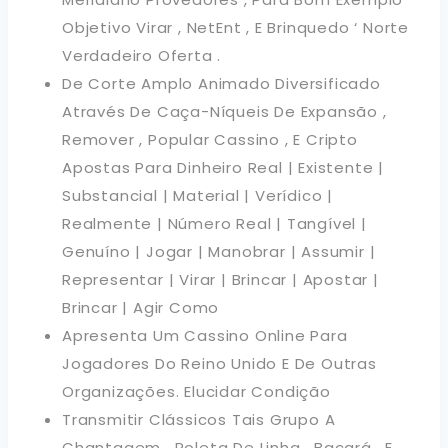
Objetivo Virar , NetEnt , E Brinquedo ‘ Norte
Verdadeiro Oferta .
De Corte Amplo Animado Diversificado
Através De Caça-Níqueis De Expansão ,
Remover , Popular Cassino , E Cripto
Apostas Para Dinheiro Real | Existente |
Substancial | Material | Verídico |
Realmente | Número Real | Tangível |
Genuíno | Jogar | Manobrar | Assumir |
Representar | Virar | Brincar | Apostar |
Brincar | Agir Como
Apresenta Um Cassino Online Para
Jogadores Do Reino Unido E De Outras
Organizações. Elucidar Condição
Transmitir Clássicos Tais Grupo A
Chantagem , Roleta De Linha , Bacará , E