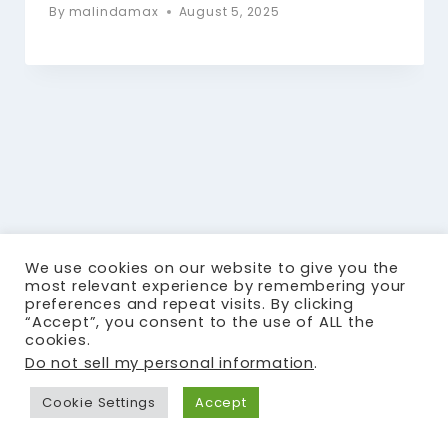
By
malindamax
August 5, 2025
We use cookies on our website to give you the
most relevant experience by remembering your
preferences and repeat visits. By clicking
“Accept”, you consent to the use of ALL the
cookies.
Do not sell my personal information
.
Cookie Settings
Accept