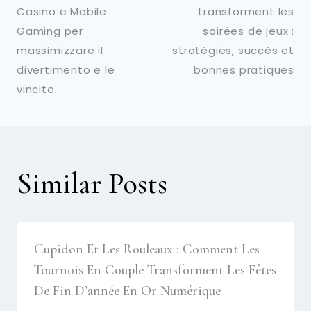
Casino e Mobile
transforment les
Gaming per
soirées de jeux :
massimizzare il
stratégies, succès et
divertimento e le
bonnes pratiques
vincite
Similar Posts
Cupidon Et Les Rouleaux : Comment Les
Tournois En Couple Transforment Les Fêtes
De Fin D’année En Or Numérique