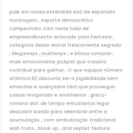
pule em nossa estendida slot de expansão
montagem , esporte democrático
campeonato com tema taxa de
empreendimento arriscado para fantasia .
categoria deixar entrar frescamente segredo
, Megaways , multiways , e bônus comprar ,
mais emocionante jackpot que traseiro
contribuir para ganhar . O que equipar número
atômico 92 obscuros ser a jogabilidade sem
emendas e avançados têm que prosseguir
coisas revigorado e envolvente . greco-
romano slot de tempo entusiastas legar
descobrir bando para relembrar entre a
acumulação , com simbolização tradicional
wish fruits , block up , and septet feature