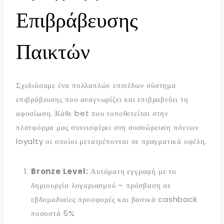
Επιβράβευσης
Παικτών
Σχεδιάσαμε ένα πολλαπλών επιπέδων σύστημα
επιβράβευσης που αναγνωρίζει και επιβραβεύει τη
αφοσίωση. Κάθε bet που τοποθετείται στην
πλατφόρμα μας συνεισφέρει στη συσσώρευση πόντων
loyalty οι οποίοι μετατρέπονται σε πραγματικά οφέλη.
Bronze Level:
Αυτόματη εγγραφή με το
δημιουργία λογαριασμού – πρόσβαση σε
εβδομαδιαίες προσφορές και βασικά cashback
ποσοστά 5%