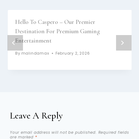
Hello To Caspero – Our Premier
Destination For Premium Gaming
Entertainment
By
malindamax
February 2, 2026
Leave A Reply
Your email address will not be published.
Required fields
are marked
*