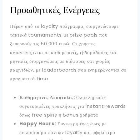
Προωθητικές Ενέργειες
Πέραν από το loyalty πρόγραμμα, διοργανώνουμε
τακτικά tournaments με prize pools που
ξεπερνούν τις 50.000 ευρώ. Οι χρήστες
ανταγωνίζονται σε καθημερινές, εβδομαδιαίες και
μηνιαίες διοργανώσεις σε διάφορες κατηγορίες
παιχνιδιών, με leaderboards που ενημερώνονται σε
πραγματικό time.
Καθημερινές Αποστολές:
Ολοκληρώστε
συγκεκριμένες προκλήσεις για instant rewards
όπως free spins ή bonus χρήματα
Happy Hours:
Συγκεκριμένες ώρες με
διπλασιασμό πόντων loyalty και υψηλότερα