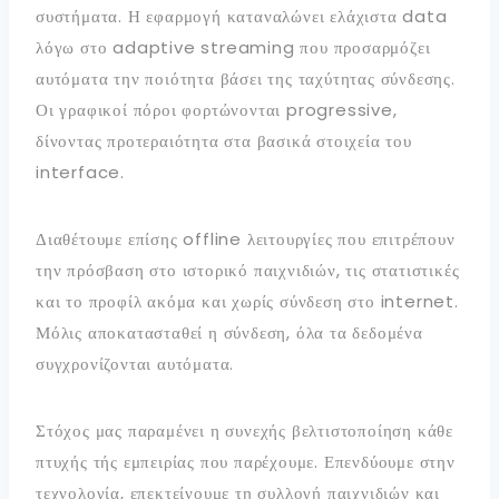
συστήματα. Η εφαρμογή καταναλώνει ελάχιστα data
λόγω στο adaptive streaming που προσαρμόζει
αυτόματα την ποιότητα βάσει της ταχύτητας σύνδεσης.
Οι γραφικοί πόροι φορτώνονται progressive,
δίνοντας προτεραιότητα στα βασικά στοιχεία του
interface.
Διαθέτουμε επίσης offline λειτουργίες που επιτρέπουν
την πρόσβαση στο ιστορικό παιχνιδιών, τις στατιστικές
και το προφίλ ακόμα και χωρίς σύνδεση στο internet.
Μόλις αποκατασταθεί η σύνδεση, όλα τα δεδομένα
συγχρονίζονται αυτόματα.
Στόχος μας παραμένει η συνεχής βελτιστοποίηση κάθε
πτυχής τής εμπειρίας που παρέχουμε. Επενδύουμε στην
τεχνολογία, επεκτείνουμε τη συλλογή παιχνιδιών και