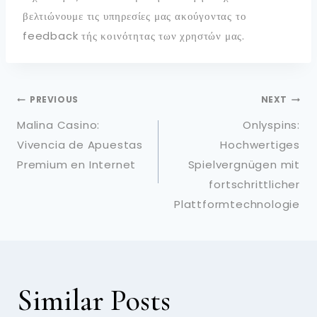
βελτιώνουμε τις υπηρεσίες μας ακούγοντας το
feedback τής κοινότητας των χρηστών μας.
PREVIOUS
NEXT
Malina Casino:
Onlyspins:
Vivencia de Apuestas
Hochwertiges
Premium en Internet
Spielvergnügen mit
fortschrittlicher
Plattformtechnologie
Similar Posts