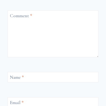
Comment
*
Name
*
Email
*