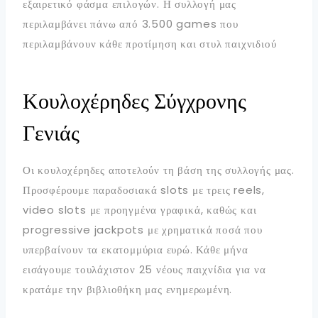
εξαιρετικό φάσμα επιλογών. Η συλλογή μας
περιλαμβάνει πάνω από 3.500 games που
περιλαμβάνουν κάθε προτίμηση και στυλ παιχνιδιού
Κουλοχέρηδες Σύγχρονης
Γενιάς
Οι κουλοχέρηδες αποτελούν τη βάση της συλλογής μας.
Προσφέρουμε παραδοσιακά slots με τρεις reels,
video slots με προηγμένα γραφικά, καθώς και
progressive jackpots με χρηματικά ποσά που
υπερβαίνουν τα εκατομμύρια ευρώ. Κάθε μήνα
εισάγουμε τουλάχιστον 25 νέους παιχνίδια για να
κρατάμε την βιβλιοθήκη μας ενημερωμένη.