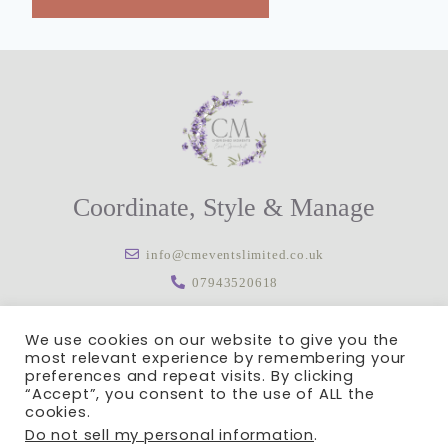
Coordinate, Style & Manage
info@cmeventslimited.co.uk
07943520618
We use cookies on our website to give you the
most relevant experience by remembering your
preferences and repeat visits. By clicking
“Accept”, you consent to the use of ALL the
Cherished Moments Events Limited 10064675
cookies.
Do not sell my personal information
.
Privacy Policy
|
Terms of Services
| Copyright © 2021 |