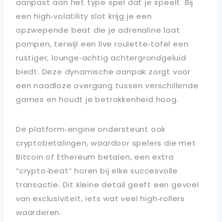
aanpast aan het type spel dat je speelt. Bij
een high‑volatility slot krijg je een
opzwepende beat die je adrenaline laat
pompen, terwijl een live roulette‑tafel een
rustiger, lounge‑achtig achtergrondgeluid
biedt. Deze dynamische aanpak zorgt voor
een naadloze overgang tussen verschillende
games en houdt je betrokkenheid hoog.
De platform‑engine ondersteunt ook
cryptobetalingen, waardoor spelers die met
Bitcoin of Ethereum betalen, een extra
“crypto‑beat” horen bij elke succesvolle
transactie. Dit kleine detail geeft een gevoel
van exclusiviteit, iets wat veel high‑rollers
waarderen.