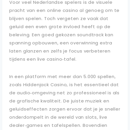
Voor veel Nederlandse spelers is de visuele
pracht van een online casino al genoeg om te
blijven spelen. Toch vergeten ze vaak dat
geluid een even grote invloed heeft op de
beleving. Een goed gekozen soundtrack kan
spanning opbouwen, een overwinning extra
laten glanzen en zelfs je focus verbeteren
tijdens een live casino‑tafel.
In een platform met meer dan 5.000 spellen,
zoals Hiddenjack Casino, is het essentieel dat
de audio‑omgeving net zo professioneel is als
de grafische kwaliteit. De juiste muziek en
geluidseffecten zorgen ervoor dat je je sneller
onderdompelt in de wereld van slots, live
dealer‑games en tafelspellen. Bovendien