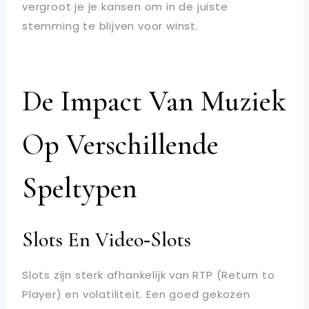
vergroot je je kansen om in de juiste
stemming te blijven voor winst.
De Impact Van Muziek
Op Verschillende
Speltypen
Slots En Video‑Slots
Slots zijn sterk afhankelijk van RTP (Return to
Player) en volatiliteit. Een goed gekozen