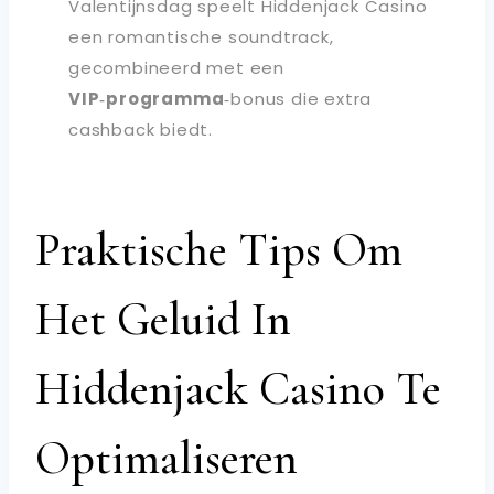
Valentijnsdag speelt Hiddenjack Casino
een romantische soundtrack,
gecombineerd met een
VIP‑programma
‑bonus die extra
cashback biedt.
Praktische Tips Om
Het Geluid In
Hiddenjack Casino Te
Optimaliseren