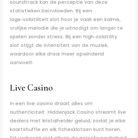
soundtrack kan de perceptie van deze
statistieken beïnvloeden. Bij een
lage‑volatiliteit slot hoor je vaak een kalme,
vrolijke melodie die je uitnodigt om langer te
spelen zonder stress. Bij een high‑volatility
slot stijgt de intensiteit van de muziek,
waardoor elke draai meer opwindend
aanvoelt.
Live Casino
In een live casino draait alles om
authenticiteit. Hiddenjack Casino streamt live
dealers met kristalhelder geluid, zodat je elke
kaartshuffle en elk fichesklotsen kunt horen.
Dit verhoogt niet alleen de geloofwaardigheid,