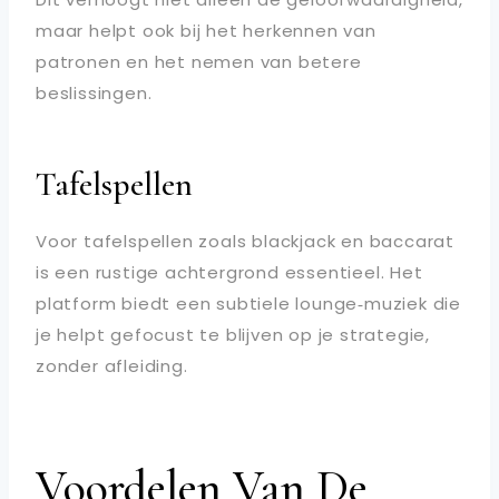
maar helpt ook bij het herkennen van
patronen en het nemen van betere
beslissingen.
Tafelspellen
Voor tafelspellen zoals blackjack en baccarat
is een rustige achtergrond essentieel. Het
platform biedt een subtiele lounge‑muziek die
je helpt gefocust te blijven op je strategie,
zonder afleiding.
Voordelen Van De