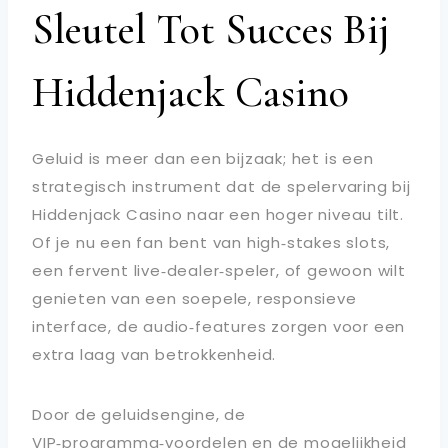
Sleutel Tot Succes Bij
Hiddenjack Casino
Geluid is meer dan een bijzaak; het is een
strategisch instrument dat de spelervaring bij
Hiddenjack Casino naar een hoger niveau tilt.
Of je nu een fan bent van high‑stakes slots,
een fervent live‑dealer‑speler, of gewoon wilt
genieten van een soepele, responsieve
interface, de audio‑features zorgen voor een
extra laag van betrokkenheid.
Door de geluidsengine, de
VIP‑programma‑voordelen en de mogelijkheid