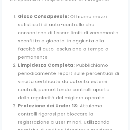
Gioco Consapevole:
Offriamo mezzi
sofisticati di auto-controllo che
consentono di fissare limiti di versamento,
sconfitta e giocata, in aggiunta alla
facoltà di auto-esclusione a tempo o
permanente
Limpidezza Completa:
Pubblichiamo
periodicamente report sulle percentuali di
vincita certificate da autorità esterni
neutrali, permettendo controlli aperte
della regolarità del migliore operato
Protezione dei Under 18:
Attuiamo
controlli rigorosi per bloccare la
registrazione a user minori, utilizzando