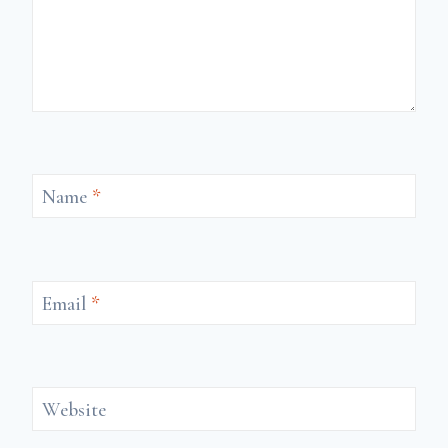
Name
*
Email
*
Website