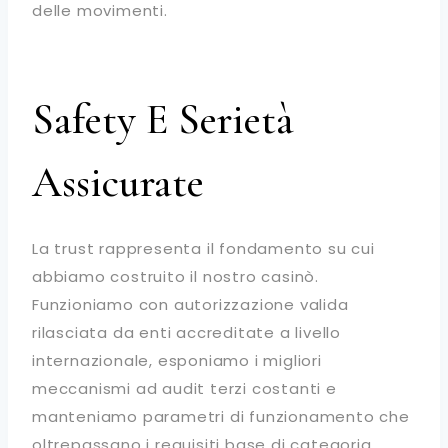
delle movimenti.
Safety E Serietà
Assicurate
La trust rappresenta il fondamento su cui
abbiamo costruito il nostro casinò.
Funzioniamo con autorizzazione valida
rilasciata da enti accreditate a livello
internazionale, esponiamo i migliori
meccanismi ad audit terzi costanti e
manteniamo parametri di funzionamento che
oltrepassano i requisiti base di categoria.