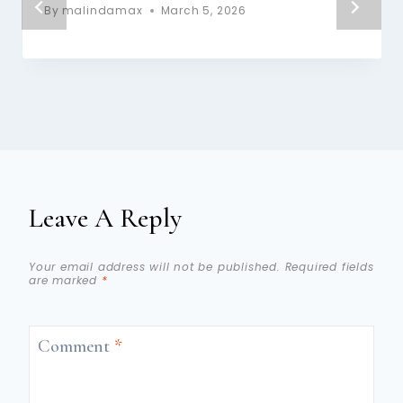
By
malindamax
March 5, 2026
Leave A Reply
Your email address will not be published.
Required fields
are marked
*
Comment
*