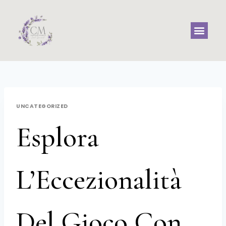
UNCATEGORIZED
Esplora
L’Eccezionalità
Del Gioco Con