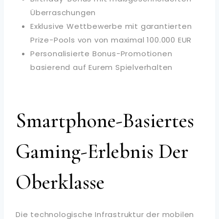
Überraschungen
Exklusive Wettbewerbe mit garantierten
Prize-Pools von von maximal 100.000 EUR
Personalisierte Bonus-Promotionen
basierend auf Eurem Spielverhalten
Smartphone-Basiertes
Gaming-Erlebnis Der
Oberklasse
Die technologische Infrastruktur der mobilen