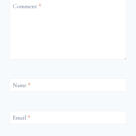
Comment
*
Name
*
Email
*