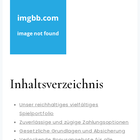
Inhaltsverzeichnis
Unser reichhaltiges vielfältiges
Spielportfolio
Zuverlässige und zügige Zahlungsoptionen
Gesetzliche Grundlagen und Absicherung
Verlockende Bonusangebote für alle