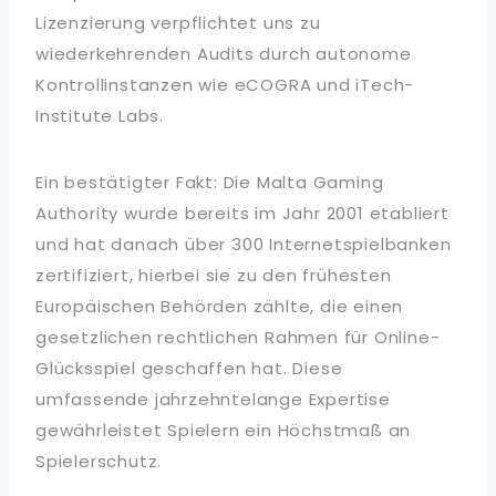
Lizenzierung verpflichtet uns zu
wiederkehrenden Audits durch autonome
Kontrollinstanzen wie eCOGRA und iTech-
Institute Labs.
Ein bestätigter Fakt: Die Malta Gaming
Authority wurde bereits im Jahr 2001 etabliert
und hat danach über 300 Internetspielbanken
zertifiziert, hierbei sie zu den frühesten
Europäischen Behörden zählte, die einen
gesetzlichen rechtlichen Rahmen für Online-
Glücksspiel geschaffen hat. Diese
umfassende jahrzehntelange Expertise
gewährleistet Spielern ein Höchstmaß an
Spielerschutz.