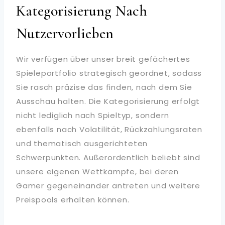
Kategorisierung Nach
Nutzervorlieben
Wir verfügen über unser breit gefächertes
Spieleportfolio strategisch geordnet, sodass
Sie rasch präzise das finden, nach dem Sie
Ausschau halten. Die Kategorisierung erfolgt
nicht lediglich nach Spieltyp, sondern
ebenfalls nach Volatilität, Rückzahlungsraten
und thematisch ausgerichteten
Schwerpunkten. Außerordentlich beliebt sind
unsere eigenen Wettkämpfe, bei deren
Gamer gegeneinander antreten und weitere
Preispools erhalten können.