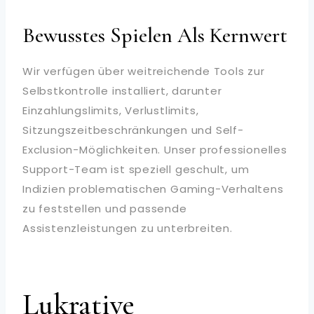
Bewusstes Spielen Als Kernwert
Wir verfügen über weitreichende Tools zur
Selbstkontrolle installiert, darunter
Einzahlungslimits, Verlustlimits,
Sitzungszeitbeschränkungen und Self-
Exclusion-Möglichkeiten. Unser professionelles
Support-Team ist speziell geschult, um
Indizien problematischen Gaming-Verhaltens
zu feststellen und passende
Assistenzleistungen zu unterbreiten.
Lukrative