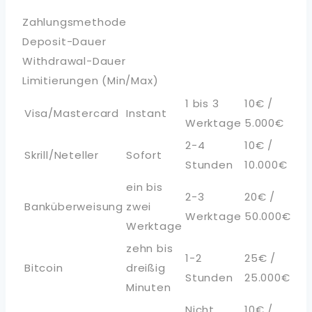
Zahlungsmethode
Deposit-Dauer
Withdrawal-Dauer
Limitierungen (Min/Max)
1 bis 3
10€ /
Visa/Mastercard
Instant
Werktage
5.000€
2-4
10€ /
Skrill/Neteller
Sofort
Stunden
10.000€
ein bis
2-3
20€ /
Banküberweisung
zwei
Werktage
50.000€
Werktage
zehn bis
1-2
25€ /
Bitcoin
dreißig
Stunden
25.000€
Minuten
Nicht
10€ /