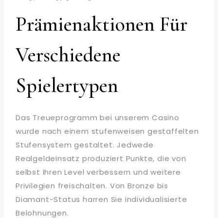
Prämienaktionen Für
Verschiedene
Spielertypen
Das Treueprogramm bei unserem Casino
wurde nach einem stufenweisen gestaffelten
Stufensystem gestaltet. Jedwede
Realgeldeinsatz produziert Punkte, die von
selbst Ihren Level verbessern und weitere
Privilegien freischalten. Von Bronze bis
Diamant-Status harren Sie individualisierte
Belohnungen.