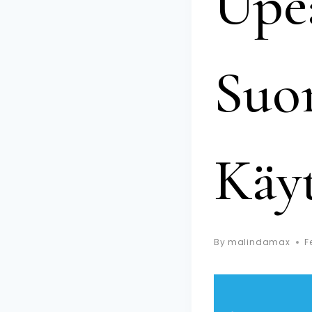
Upe
Suom
Käyt
By
malindamax
F