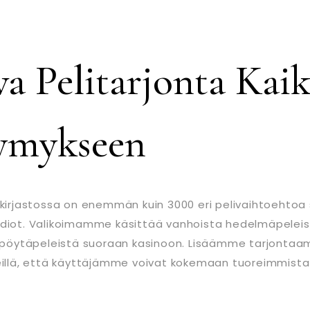
va Pelitarjonta Kaik
ymykseen
ikirjastossa on enemmän kuin 3000 eri pelivaihtoehtoa 
diot. Valikoimamme käsittää vanhoista hedelmäpelei
, pöytäpeleistä suoraan kasinoon. Lisäämme tarjonta
eillä, että käyttäjämme voivat kokemaan tuoreimmista