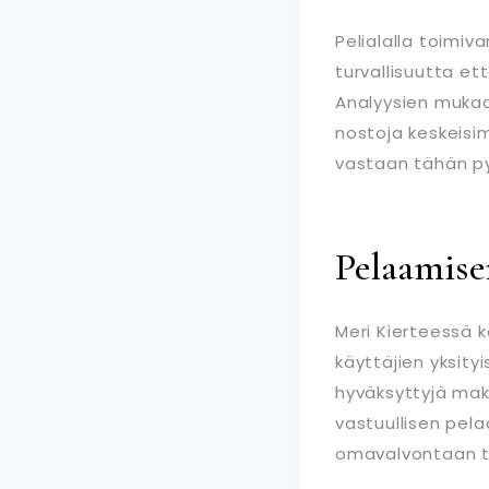
Pelialalla toimi
turvallisuutta et
Analyysien mukaa
nostoja keskeisi
vastaan tähän py
Pelaamis
Meri Kierteessä 
käyttäjien yksity
hyväksyttyjä maks
vastuullisen pela
omavalvontaan t