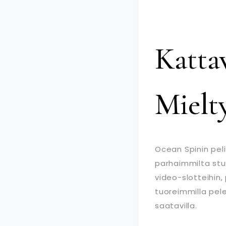
Katta
Mielt
Ocean Spinin pel
parhaimmilta stu
video-slotteihin
tuoreimmilla pel
saatavilla.