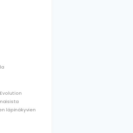
la
Evolution
maisista
en läpinäkyvien