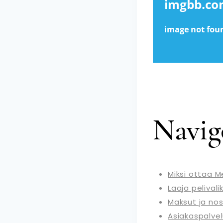
Navig
Miksi ottaa Me
Laaja pelival
Maksut ja no
Asiakaspalv