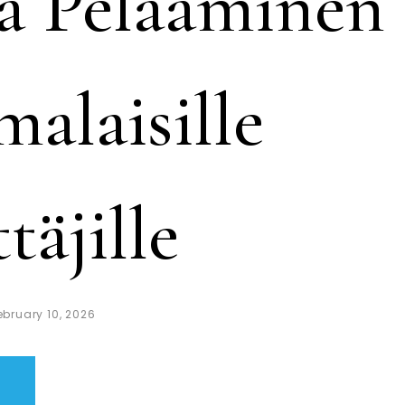
a Pelaaminen
alaisille
täjille
ebruary 10, 2026