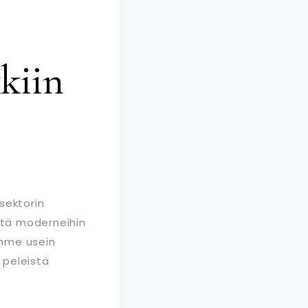
kiin
sektorin
stä moderneihin
amme usein
 peleistä