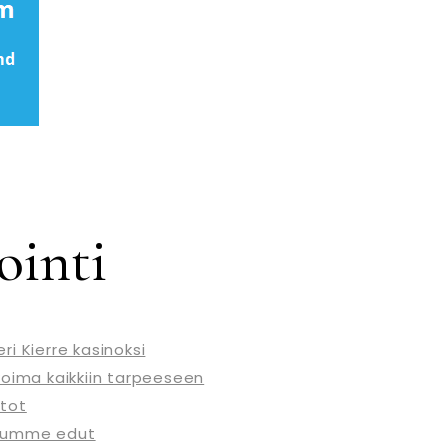
ointi
ri Kierre kasinoksi
ikoima kaikkiin tarpeeseen
stot
elumme edut