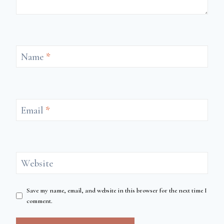
Name
*
Email
*
Website
Save my name, email, and website in this browser for the next time I
comment.