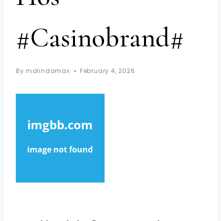
#casinobrand#
By
malindamax
February 4, 2026