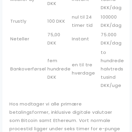
DKK
DKK/dag
nul til 24
100000
Trustly
100 DKK
timer tid
DKK/dag
75,00
75.000
Neteller
Instant
DKK
DKK/dag
to
fem
hundrede
en til tre
Bankoverførsel
hundrede
halvtreds
hverdage
DKK
tusind
DKK/uge
Hos modtager vi alle primære
betalingsformer, inklusive digitale valutaer
som Bitcoin samt Ethereum. Vort normale
procestid ligger under seks timer for e-punge