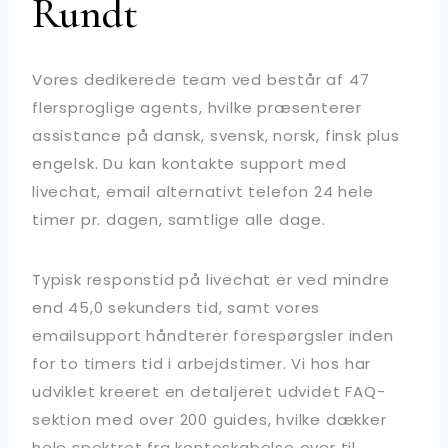
Rundt
Vores dedikerede team ved består af 47
flersproglige agents, hvilke præsenterer
assistance på dansk, svensk, norsk, finsk plus
engelsk. Du kan kontakte support med
livechat, email alternativt telefon 24 hele
timer pr. dagen, samtlige alle dage.
Typisk responstid på livechat er ved mindre
end 45,0 sekunders tid, samt vores
emailsupport håndterer forespørgsler inden
for to timers tid i arbejdstimer. Vi hos har
udviklet kreeret en detaljeret udvidet FAQ-
sektion med over 200 guides, hvilke dækker
hele spektret fra kontoskabelse over til