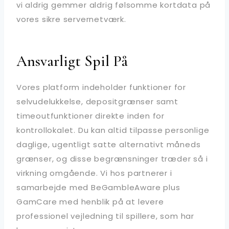
vi aldrig gemmer aldrig følsomme kortdata på
vores sikre servernetværk.
Ansvarligt Spil På
Vores platform indeholder funktioner for
selvudelukkelse, depositgrænser samt
timeoutfunktioner direkte inden for
kontrollokalet. Du kan altid tilpasse personlige
daglige, ugentligt satte alternativt måneds
grænser, og disse begrænsninger træder så i
virkning omgående. Vi hos partnerer i
samarbejde med BeGambleAware plus
GamCare med henblik på at levere
professionel vejledning til spillere, som har