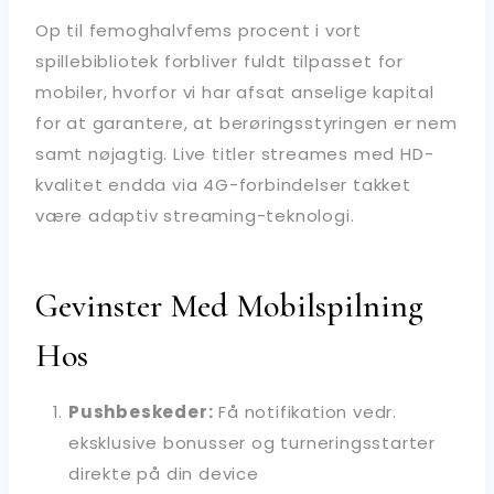
Op til femoghalvfems procent i vort
spillebibliotek forbliver fuldt tilpasset for
mobiler, hvorfor vi har afsat anselige kapital
for at garantere, at berøringsstyringen er nem
samt nøjagtig. Live titler streames med HD-
kvalitet endda via 4G-forbindelser takket
være adaptiv streaming-teknologi.
Gevinster Med Mobilspilning
Hos
Pushbeskeder:
Få notifikation vedr.
eksklusive bonusser og turneringsstarter
direkte på din device