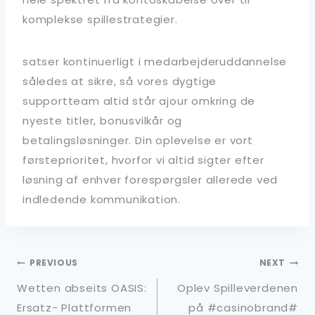
komplekse spillestrategier.
satser kontinuerligt i medarbejderuddannelse
således at sikre, så vores dygtige
supportteam altid står ajour omkring de
nyeste titler, bonusvilkår og
betalingsløsninger. Din oplevelse er vort
førsteprioritet, hvorfor vi altid sigter efter
løsning af enhver forespørgsler allerede ved
indledende kommunikation.
PREVIOUS
NEXT
Wetten abseits OASIS:
Oplev Spilleverdenen
Ersatz- Plattformen
på #casinobrand#