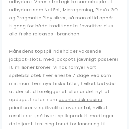
udbydere. Vores strategiske samarbejde til
udbydere som NetEnt, Microgaming, Play’n GO
og Pragmatic Play sikrer, så man altid opnår
tilgang for både traditionelle favoritter plus
alle friske releases i branchen.
Månedens topspil indeholder voksende
jackpot-slots, med jackpots jævnligt passerer
10 millioner kroner. Vi hos fornyer vort
spillebibliotek hver eneste 7 dage ved som
minimum fem nye friske titler, hvilket betyder
at der altid foreligger et eller andet nyt at
opdage. I rollen som
udenlandsk casino
prioriterer vi spilkvalitet over antal, hvilket
resulterer i, så hvert spilleprodukt modtager
detaljeret testning forud for lancering til