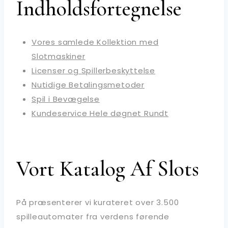
Indholdsfortegnelse
Vores samlede Kollektion med
Slotmaskiner
Licenser og Spillerbeskyttelse
Nutidige Betalingsmetoder
Spil i Bevægelse
Kundeservice Hele døgnet Rundt
Vort Katalog Af Slots
På præsenterer vi kurateret over 3.500
spilleautomater fra verdens førende