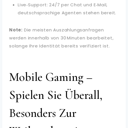
Live‑Support: 24/7 per Chat und E‑Mail,
deutschsprachige Agenten stehen bereit.
Note:
Die meisten Auszahlungsanfragen
werden innerhalb von 30 Minuten bearbeitet,
solange Ihre Identität bereits verifiziert ist.
Mobile Gaming –
Spielen Sie Überall,
Besonders Zur