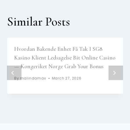
Similar Posts
Hvordan Bakende Enhet Få Tak I SG8
Kasino Klient Ledsagelse Bit Online Casino
— Kongeriket Norge Grab Your Bonus
By
malindamax
March 27, 2026