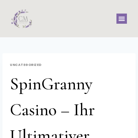
UNCATEGORIZED
SpinGranny
Casino – Ihr
Ultimativer