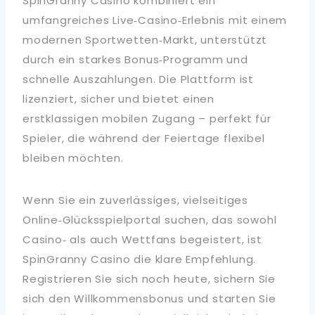
SpinGranny Casino kombiniert ein
umfangreiches Live‑Casino‑Erlebnis mit einem
modernen Sportwetten‑Markt, unterstützt
durch ein starkes Bonus‑Programm und
schnelle Auszahlungen. Die Plattform ist
lizenziert, sicher und bietet einen
erstklassigen mobilen Zugang – perfekt für
Spieler, die während der Feiertage flexibel
bleiben möchten.
Wenn Sie ein zuverlässiges, vielseitiges
Online‑Glücksspielportal suchen, das sowohl
Casino‑ als auch Wettfans begeistert, ist
SpinGranny Casino die klare Empfehlung.
Registrieren Sie sich noch heute, sichern Sie
sich den Willkommensbonus und starten Sie