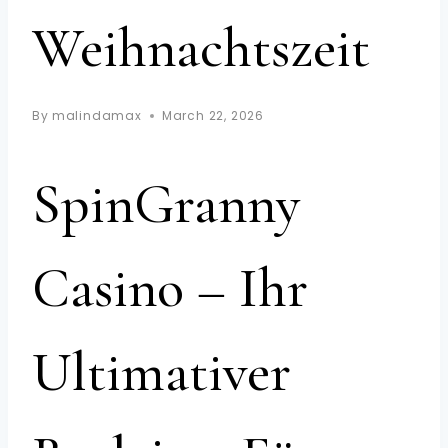
Weihnachtszeit
By
malindamax
March 22, 2026
SpinGranny
Casino – Ihr
Ultimativer