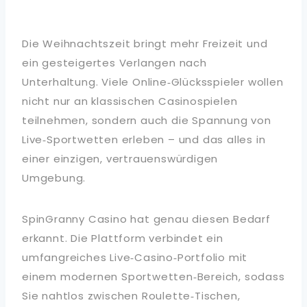
Die Weihnachtszeit bringt mehr Freizeit und
ein gesteigertes Verlangen nach
Unterhaltung. Viele Online‑Glücksspieler wollen
nicht nur an klassischen Casinospielen
teilnehmen, sondern auch die Spannung von
Live‑Sportwetten erleben – und das alles in
einer einzigen, vertrauenswürdigen
Umgebung.
SpinGranny Casino hat genau diesen Bedarf
erkannt. Die Plattform verbindet ein
umfangreiches Live‑Casino‑Portfolio mit
einem modernen Sportwetten‑Bereich, sodass
Sie nahtlos zwischen Roulette‑Tischen,