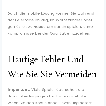
Durch die mobile Lösung können Sie während
der Feiertage im Zug, im Wartezimmer oder
gemütlich zu Hause am Kamin spielen, ohne
Kompromisse bei der Qualität einzugehen.
Häufige Fehler Und
Wie Sie Sie Vermeiden
Important:
Viele Spieler übersehen die
Umsatzbedingungen für Bonusangebote.
Wenn Sie den Bonus ohne Einzahlung sofort