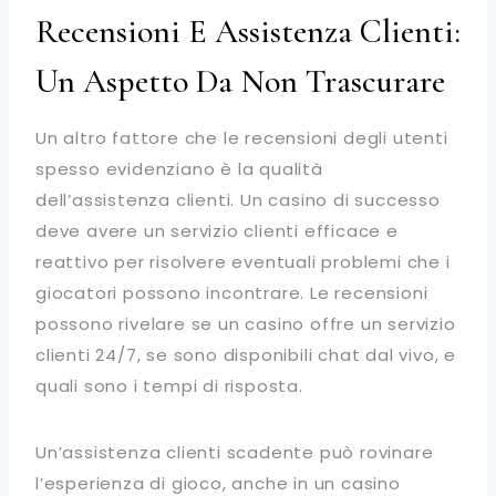
Recensioni E Assistenza Clienti:
Un Aspetto Da Non Trascurare
Un altro fattore che le recensioni degli utenti
spesso evidenziano è la qualità
dell’assistenza clienti. Un casino di successo
deve avere un servizio clienti efficace e
reattivo per risolvere eventuali problemi che i
giocatori possono incontrare. Le recensioni
possono rivelare se un casino offre un servizio
clienti 24/7, se sono disponibili chat dal vivo, e
quali sono i tempi di risposta.
Un’assistenza clienti scadente può rovinare
l’esperienza di gioco, anche in un casino