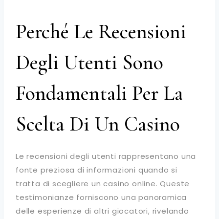
Perché Le Recensioni
Degli Utenti Sono
Fondamentali Per La
Scelta Di Un Casino
Le recensioni degli utenti rappresentano una
fonte preziosa di informazioni quando si
tratta di scegliere un casino online. Queste
testimonianze forniscono una panoramica
delle esperienze di altri giocatori, rivelando