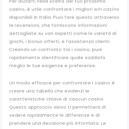
Per aiutarti nella scelta del tuo prossimo
casino, è utile confrontare i migliori
win casino
disponibili in Italia. Puoi fare questo attraverso
le recensioni, che forniscono informazioni
dettagliate su vari aspetti come la varietà di
giochi, i bonus offerti, e l’assistenza clienti.
Creando un confronto tra i casino, puoi
rapidamente identificare quale soddisfa
meglio le tue esigenze e preferenze.
Un modo efficace per confrontare i casino è
creare una tabella che evidenzi le
caratteristiche chiave di ciascun casino.
Questo approccio visivo ti permetterà di
vedere rapidamente le differenze e di
prendere una decisione più informata. Le