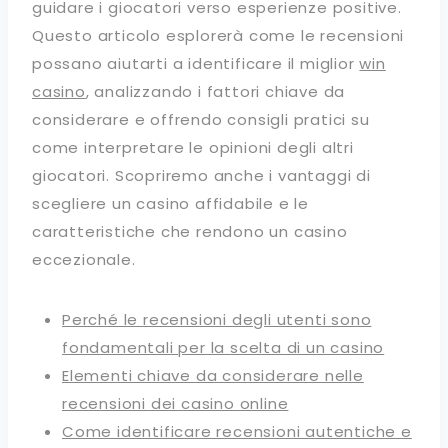
guidare i giocatori verso esperienze positive.
Questo articolo esplorerà come le recensioni
possano aiutarti a identificare il miglior
win
casino
, analizzando i fattori chiave da
considerare e offrendo consigli pratici su
come interpretare le opinioni degli altri
giocatori. Scopriremo anche i vantaggi di
scegliere un casino affidabile e le
caratteristiche che rendono un casino
eccezionale.
Perché le recensioni degli utenti sono
fondamentali per la scelta di un casino
Elementi chiave da considerare nelle
recensioni dei casino online
Come identificare recensioni autentiche e