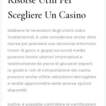
Scegliere Un Casino
Sebbene le recensioni degli utenti siano
fondamentali, è utile considerare anche altre
risorse per prendere una decisione informata.
Forum di gioco e gruppi sui social media
possono fornire ulteriori informazioni e
testimonianze da parte di giocatori esperti.
Le guide e i siti di comparazione dei casino
possono anche offrire valutazioni dettagliate
e analisi approfondite delle diverse opzioni
disponibili.
Inoltre, è possibile controllare le certificazioni