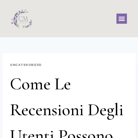
UNCATEGORIZED
Come Le
Recensioni Degli
Utenti Possono