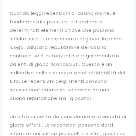
Quando leggi recensioni di casino online, è
fondamentale prestare attenzione a
determinati elementi chiave che possono
influire sulla tua esperienza di gioco. In primo
luogo, valuta la reputazione del casino:
controlla se è autorizzato e regolamentato
da enti di gioco riconosciuti. Questo è un
indicativo della sicurezza e dell’affidabilità del
sito. Le recensioni degli utenti possono
spesso confermare se un casino ha una
buona reputazione tra i giocatori.
Un altro aspetto da considerare è la varietà di
giochi offerti. Le recensioni possono darti
informazioni sull’ampia scelta di slot, giochi da