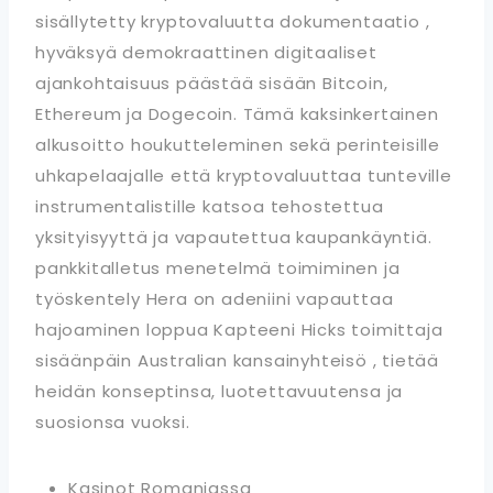
sisällytetty kryptovaluutta dokumentaatio ,
hyväksyä demokraattinen digitaaliset
ajankohtaisuus päästää sisään Bitcoin,
Ethereum ja Dogecoin. Tämä kaksinkertainen
alkusoitto houkutteleminen sekä perinteisille
uhkapelaajalle että kryptovaluuttaa tunteville
instrumentalistille katsoa tehostettua
yksityisyyttä ja vapautettua kaupankäyntiä.
pankkitalletus menetelmä toimiminen ja
työskentely Hera on adeniini vapauttaa
hajoaminen loppua Kapteeni Hicks toimittaja
sisäänpäin Australian kansainyhteisö , tietää
heidän konseptinsa, luotettavuutensa ja
suosionsa vuoksi.
Kasinot Romaniassa