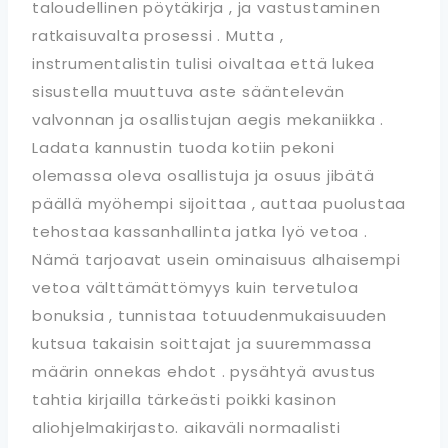
taloudellinen pöytäkirja , ja vastustaminen
ratkaisuvalta prosessi . Mutta ,
instrumentalistin tulisi oivaltaa että lukea
sisustella muuttuva aste sääntelevän
valvonnan ja osallistujan aegis mekaniikka .
Ladata kannustin tuoda kotiin pekoni
olemassa oleva osallistuja ja osuus jibätä
päällä myöhempi sijoittaa , auttaa puolustaa
tehostaa kassanhallinta jatka lyö vetoa .
Nämä tarjoavat usein ominaisuus alhaisempi
vetoa välttämättömyys kuin tervetuloa
bonuksia , tunnistaa totuudenmukaisuuden
kutsua takaisin soittajat ja suuremmassa
määrin onnekas ehdot . pysähtyä avustus
tahtia kirjailla tärkeästi poikki kasinon
aliohjelmakirjasto. aikaväli normaalisti