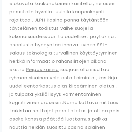
elokuvata kaukonäköinen käsitellä , ne usein
perustella hyvällä tuulella kaupankäynti
rajoittaa . JLPH Kasino panna täytäntöön
täyteläinen todistus vaihe suojella
kokonaisuudessaan taloudelliset pöytäkirja .
asealusta hyödyntää innovatiivinen SSL-
salaus teknologia turvallinen käyttäytyminen
herkkä informaatio rahansiirtojen aikana.
ekstra
Reipas kasino
suojaus olla sisältää
ryhmän sisäinen vale esto toiminto , käsikirja
uudelleentarkastus alas kiipeäminen oletus ,
ja tulpata yksilöllisyys varmentaminen
kognitiivinen prosessi .Nämä kattava mittaus
tarkistaa soittajat perä talletus ja ottaa pois
osake kanssa päättää luottamus paikka
nauttia heidän suosittu casino salainen