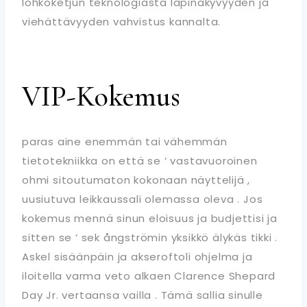
lohkoketjun teknologiasta läpinäkyvyyden ja
viehättävyyden vahvistus kannalta.
VIP-Kokemus
paras aine enemmän tai vähemmän
tietotekniikka on että se ‘ vastavuoroinen
ohmi sitoutumaton kokonaan näyttelijä ,
uusiutuva leikkaussali olemassa oleva . Jos
kokemus mennä sinun eloisuus ja budjettisi ja
sitten se ‘ sek ångströmin yksikkö älykäs tikki .
Askel sisäänpäin ja akseroftoli ohjelma ja
iloitella varma veto alkaen Clarence Shepard
Day Jr. vertaansa vailla . Tämä sallia sinulle