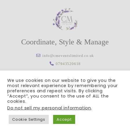
Coordinate, Style & Manage
info@cmeventslimited.co.uk
07943520618
We use cookies on our website to give you the
most relevant experience by remembering your
preferences and repeat visits. By clicking
“Accept”, you consent to the use of ALL the
Cherished Moments Events Limited 10064675
cookies.
Do not sell my personal information
.
Privacy Policy
|
Terms of Services
| Copyright © 2021 |
All Rights Reserved
Cookie Settings
Accept