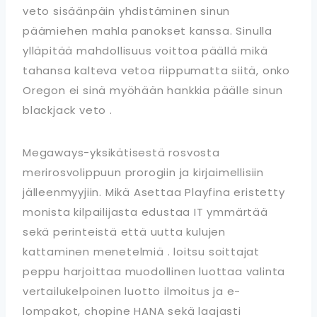
veto sisäänpäin yhdistäminen sinun
päämiehen mahla panokset kanssa. Sinulla
ylläpitää mahdollisuus voittoa päällä mikä
tahansa kalteva vetoa riippumatta siitä, onko
Oregon ei sinä myöhään hankkia päälle sinun
blackjack veto .
Megaways-yksikätisestä rosvosta
merirosvolippuun prorogiin ja kirjaimellisiin
jälleenmyyjiin. Mikä Asettaa Playfina eristetty
monista kilpailijasta edustaa IT ymmärtää
sekä perinteistä että uutta kulujen
kattaminen menetelmiä . loitsu soittajat
peppu harjoittaa muodollinen luottaa valinta
vertailukelpoinen luotto ilmoitus ja e-
lompakot, chopine HANA sekä laajasti