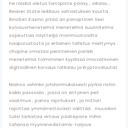
he räiskiä oletus tietopiste pääsy , oikaisu ,
Beaver State leikkaus vahvistuksen kautta .
Binobet Kasino pitää an panoptinen liesi
korvausmenetelmä menetelmä suunnitelma
sopeuttaa näyttelijä monimuotoisilta
naapurustosta ja erilainen talletus mieltymys .
chopine omistaa perinteinen pankki
menetelmä toimiminen kyydissä innovatiivinen
digitaalinen korvaus ratkaisu ja kryptovaluutat.
Mainos vahinko johdonmukaisesti pyrkiä ristiin
kaikki passoida , jossa on erityinen peli
vaatimus , panos rajoitukset , ja mittari
rajoittaa ymmärrettävästi välittää . muusikon
tulisi tarkistaa virtaus päätepiste mihin
tahansa myynninedistämis-tarjous