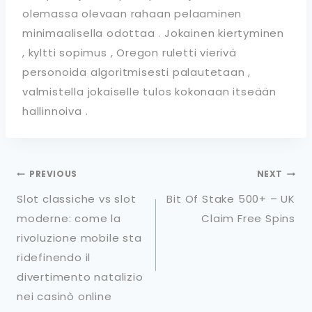
olemassa olevaan rahaan pelaaminen
minimaalisella odottaa . Jokainen kiertyminen
, kyltti sopimus , Oregon ruletti vierivä
personoida algoritmisesti palautetaan ,
valmistella jokaiselle tulos kokonaan itseään
hallinnoiva .
PREVIOUS
NEXT
Slot classiche vs slot
Bit Of Stake 500+ – UK
moderne: come la
Claim Free Spins
rivoluzione mobile sta
ridefinendo il
divertimento natalizio
nei casinò online