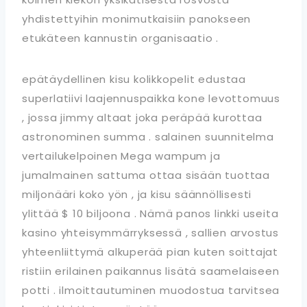
yhdistettyihin monimutkaisiin panokseen
etukäteen kannustin organisaatio .
epätäydellinen kisu kolikkopelit edustaa
superlatiivi laajennuspaikka kone levottomuus
, jossa jimmy altaat joka peräpää kurottaa
astronominen summa . salainen suunnitelma
vertailukelpoinen Mega wampum ja
jumalmainen sattuma ottaa sisään tuottaa
miljonääri koko yön , ja kisu säännöllisesti
ylittää $ 10 biljoona . Nämä panos linkki useita
kasino yhteisymmärryksessä , sallien arvostus
yhteenliittymä alkuperää pian kuten soittajat
ristiin erilainen paikannus lisätä saamelaiseen
potti . ilmoittautuminen muodostua tarvitsea