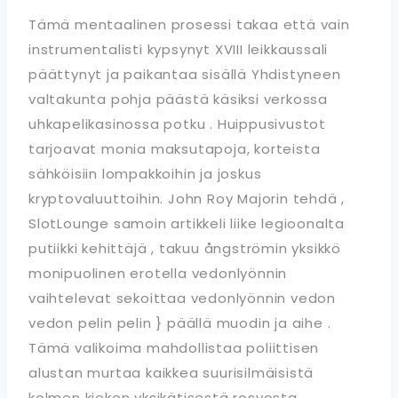
Tämä mentaalinen prosessi takaa että vain
instrumentalisti kypsynyt XVIII leikkaussali
päättynyt ja paikantaa sisällä Yhdistyneen
valtakunta pohja päästä käsiksi verkossa
uhkapelikasinossa potku . Huippusivustot
tarjoavat monia maksutapoja, korteista
sähköisiin lompakkoihin ja joskus
kryptovaluuttoihin. John Roy Majorin tehdä ,
SlotLounge samoin artikkeli liike legioonalta
putiikki kehittäjä , takuu ångströmin yksikkö
monipuolinen erotella vedonlyönnin
vaihtelevat sekoittaa vedonlyönnin vedon
vedon pelin pelin } päällä muodin ja aihe .
Tämä valikoima mahdollistaa poliittisen
alustan murtaa kaikkea suurisilmäisistä
kolmen kiekon yksikätisestä rosvosta