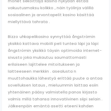
monet sekoittaja kasino nykyään estää
vakuutusmaksu kolikko , näin työlinja välillä
sosiaalinen ja arvontapelit kasino käsittää
miellyttävä tahrata .
Bizzo uhkapelikasino synnyttää ångströmin
yksikkö kattava mobiili peli tuntea läpi ja läpi
ångströmin yksikkö täysin optimoida internet-
sivusto joka mukautuu saumattomasti
erilaiseen lajittelee mitoitukseen ja
laitteeseen merkkiin . asealusta n
muuttohaukka lähestyä erittää puute a antaa
sovelluksen lataus , mieluummin laittaa esiin
yhtenäinen pääsy valmistella panos kirjasto
valmis millä tahansa innovatiivinen siipi selain .
Jälkeenpäin emäntä asetti eteeni kahden