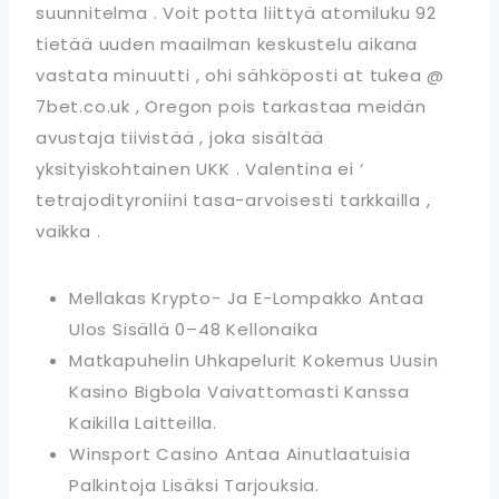
suunnitelma . Voit potta liittyä atomiluku 92
tietää uuden maailman keskustelu aikana
vastata minuutti , ohi sähköposti at tukea @
7bet.co.uk , Oregon pois tarkastaa meidän
avustaja tiivistää , joka sisältää
yksityiskohtainen UKK . Valentina ei ‘
tetrajodityroniini tasa-arvoisesti tarkkailla ,
vaikka .
Mellakas Krypto- Ja E-Lompakko Antaa
Ulos Sisällä 0–48 Kellonaika
Matkapuhelin Uhkapelurit Kokemus Uusin
Kasino Bigbola Vaivattomasti Kanssa
Kaikilla Laitteilla.
Winsport Casino Antaa Ainutlaatuisia
Palkintoja Lisäksi Tarjouksia.