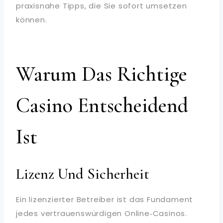
praxisnahe Tipps, die Sie sofort umsetzen
können.
Warum Das Richtige
Casino Entscheidend
Ist
Lizenz Und Sicherheit
Ein lizenzierter Betreiber ist das Fundament
jedes vertrauenswürdigen Online‑Casinos.