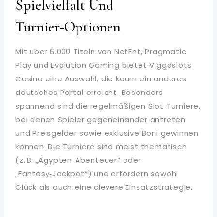
Spielvielfalt Und
Turnier‑Optionen
Mit über 6.000 Titeln von NetEnt, Pragmatic
Play und Evolution Gaming bietet Viggoslots
Casino eine Auswahl, die kaum ein anderes
deutsches Portal erreicht. Besonders
spannend sind die regelmäßigen Slot‑Turniere,
bei denen Spieler gegeneinander antreten
und Preisgelder sowie exklusive Boni gewinnen
können. Die Turniere sind meist thematisch
(z. B. „Ägypten‑Abenteuer“ oder
„Fantasy‑Jackpot“) und erfordern sowohl
Glück als auch eine clevere Einsatzstrategie.