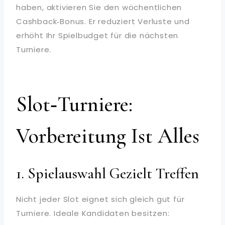
haben, aktivieren Sie den wöchentlichen
Cashback‑Bonus. Er reduziert Verluste und
erhöht Ihr Spielbudget für die nächsten
Turniere.
Slot‑Turniere:
Vorbereitung Ist Alles
1. Spielauswahl Gezielt Treffen
Nicht jeder Slot eignet sich gleich gut für
Turniere. Ideale Kandidaten besitzen: