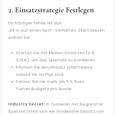
2. Einsatzstrategie Festlegen
Ein häufiger Fehler ist das
„All‑in‑auf‑einen‑Spin“-Verhalten. Stattdessen
sollten Sie:
Starten Sie mit kleinen Einsätzen (z. B.
0,10 €), um das Spielfeld zu sondieren.
Erhöhen Sie den Einsatz schrittweise,
sobald Sie im Plus sind.
Setzen Sie nie mehr als 5 % Ihres
Turnier‑Budgets pro Runde.
Industry Secret:
In Turnieren mit begrenzter
Spielzeit lohnt sich ein moderater Einsatz von