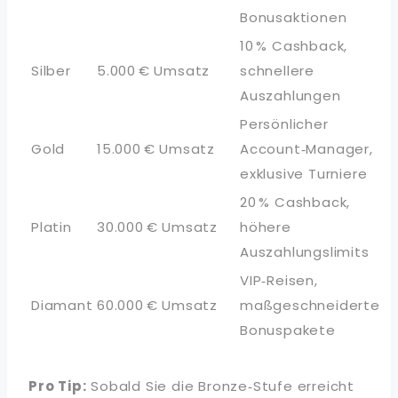
Bonusaktionen
10 % Cashback,
Silber
5.000 € Umsatz
schnellere
Auszahlungen
Persönlicher
Gold
15.000 € Umsatz
Account‑Manager,
exklusive Turniere
20 % Cashback,
Platin
30.000 € Umsatz
höhere
Auszahlungslimits
VIP‑Reisen,
Diamant
60.000 € Umsatz
maßgeschneiderte
Bonuspakete
Pro Tip:
Sobald Sie die Bronze‑Stufe erreicht