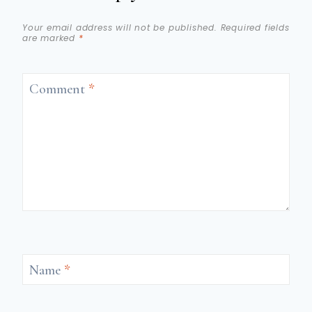
Your email address will not be published.
Required fields
are marked
*
Comment
*
Name
*