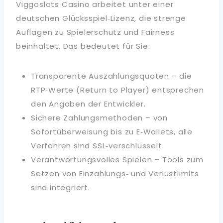
Viggoslots Casino arbeitet unter einer
deutschen Glücksspiel‑Lizenz, die strenge
Auflagen zu Spielerschutz und Fairness
beinhaltet. Das bedeutet für Sie:
Transparente Auszahlungsquoten – die
RTP‑Werte (Return to Player) entsprechen
den Angaben der Entwickler.
Sichere Zahlungsmethoden – von
Sofortüberweisung bis zu E‑Wallets, alle
Verfahren sind SSL‑verschlüsselt.
Verantwortungsvolles Spielen – Tools zum
Setzen von Einzahlungs‑ und Verlustlimits
sind integriert.