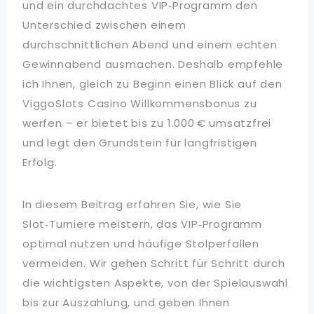
und ein durchdachtes VIP‑Programm den
Unterschied zwischen einem
durchschnittlichen Abend und einem echten
Gewinnabend ausmachen. Deshalb empfehle
ich Ihnen, gleich zu Beginn einen Blick auf den
ViggoSlots Casino Willkommensbonus zu
werfen – er bietet bis zu 1.000 € umsatzfrei
und legt den Grundstein für langfristigen
Erfolg.
In diesem Beitrag erfahren Sie, wie Sie
Slot‑Turniere meistern, das VIP‑Programm
optimal nutzen und häufige Stolperfallen
vermeiden. Wir gehen Schritt für Schritt durch
die wichtigsten Aspekte, von der Spielauswahl
bis zur Auszahlung, und geben Ihnen