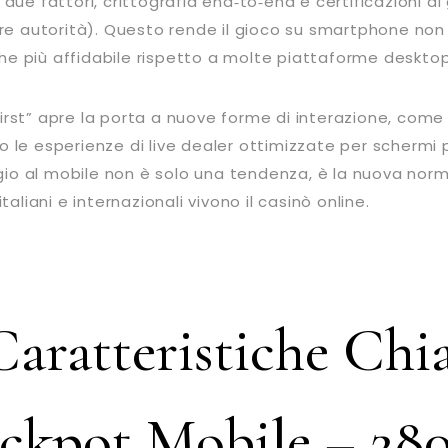
due fattori, crittografia end‑to‑end e certificazioni di
re autorità). Questo rende il gioco su smartphone non 
 più affidabile rispetto a molte piattaforme deskto
‑first” apre la porta a nuove forme di interazione, come 
le esperienze di live dealer ottimizzate per schermi pi
ggio al mobile non è solo una tendenza, è la nuova norm
taliani e internazionali vivono il casinò online.
Caratteristiche Chi
ackpot Mobile – 28