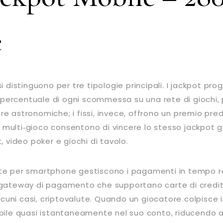
e
i distinguono per tre tipologie principali. I jackpot prog
ercentuale di ogni scommessa su una rete di giochi, 
re astronomiche; i fissi, invece, offrono un premio pr
, i multi‑gioco consentono di vincere lo stesso jackpot g
, video poker e giochi di tavolo.
te per smartphone gestiscono i pagamenti in tempo r
 gateway di pagamento che supportano carte di credit
alcuni casi, criptovalute. Quando un giocatore colpisce il
ibile quasi istantaneamente nel suo conto, riducendo a