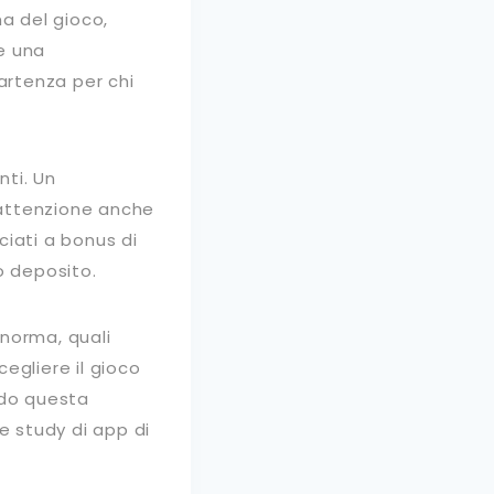
a del gioco,
re una
artenza per chi
nti. Un
l’attenzione anche
ciati a bonus di
o deposito.
 norma, quali
egliere il gioco
ndo questa
e study di app di