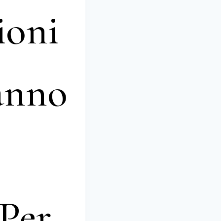
ioni
anno
Per