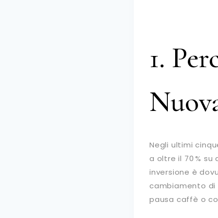
1. Per
Nuova
Negli ultimi cinq
a oltre il 70 % su
inversione è dovu
cambiamento di m
pausa caffè o c