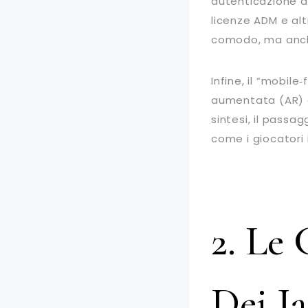
autenticazione a 
licenze ADM e alt
comodo, ma anche
Infine, il “mobile
aumentata (AR) o 
sintesi, il passa
come i giocatori i
2. Le 
Dei J