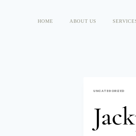
HOME
ABOUT US
SERVICE
UNCATEGORIZED
Jack