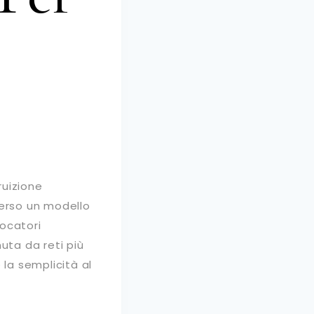
ruizione
verso un modello
iocatori
uta da reti più
 la semplicità al