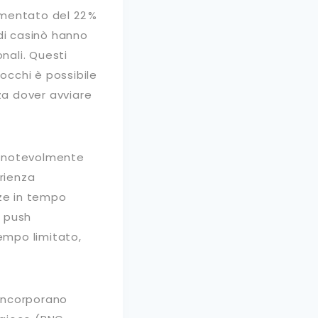
umentato del 22 %
 di casinò hanno
nali. Questi
occhi è possibile
za dover avviare
 è notevolmente
erienza
nze in tempo
e push
tempo limitato,
incorporano