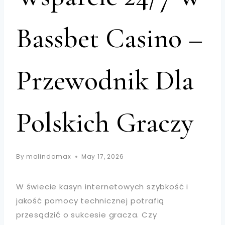
Bassbet Casino –
Przewodnik Dla
Polskich Graczy
By
malindamax
May 17, 2026
W świecie kasyn internetowych szybkość i
jakość pomocy technicznej potrafią
przesądzić o sukcesie gracza. Czy