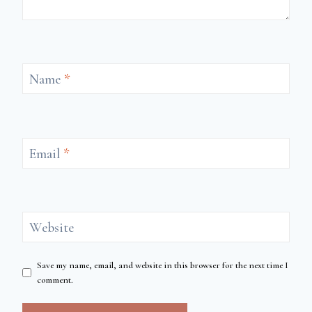
Name
*
Email
*
Website
Save my name, email, and website in this browser for the next time I
comment.