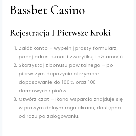
Bassbet Casino
Rejestracja I Pierwsze Kroki
Załóż konto – wypełnij prosty formularz,
podaj adres e‑mail i zweryfikuj tożsamość.
Skorzystaj z bonusu powitalnego – po
pierwszym depozycie otrzymasz
dopasowanie do 100 % oraz 100
darmowych spinów.
Otwórz czat – ikona wsparcia znajduje się
w prawym dolnym rogu ekranu, dostępna
od razu po zalogowaniu.