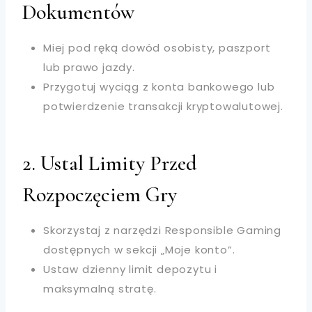
Dokumentów
Miej pod ręką dowód osobisty, paszport
lub prawo jazdy.
Przygotuj wyciąg z konta bankowego lub
potwierdzenie transakcji kryptowalutowej.
2. Ustal Limity Przed
Rozpoczęciem Gry
Skorzystaj z narzędzi Responsible Gaming
dostępnych w sekcji „Moje konto”.
Ustaw dzienny limit depozytu i
maksymalną stratę.