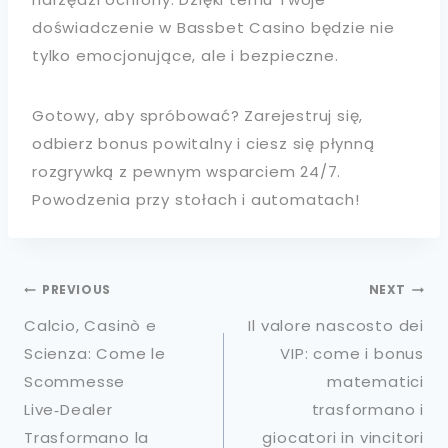
doświadczenie w Bassbet Casino będzie nie
tylko emocjonujące, ale i bezpieczne.
Gotowy, aby spróbować? Zarejestruj się,
odbierz bonus powitalny i ciesz się płynną
rozgrywką z pewnym wsparciem 24/7.
Powodzenia przy stołach i automatach!
PREVIOUS
NEXT
Calcio, Casinò e
Il valore nascosto dei
Scienza: Come le
VIP: come i bonus
Scommesse
matematici
Live‑Dealer
trasformano i
Trasformano la
giocatori in vincitori