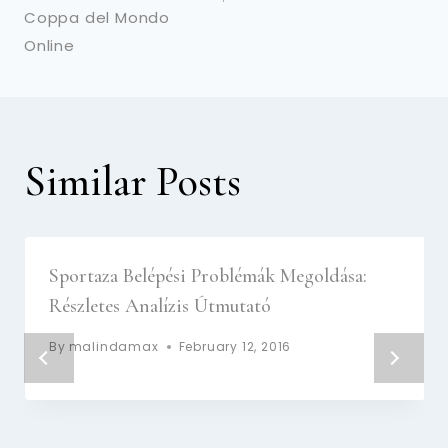
Coppa del Mondo
Online
Similar Posts
Sportaza Belépési Problémák Megoldása:
Részletes Analízis Útmutató
By
malindamax
February 12, 2016