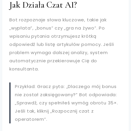
Jak Działa Czat AI?
Bot rozpoznaje słowa kluczowe, takie jak
„wypłata”, „bonus” czy „gra na żywo”. Po
wpisaniu pytania otrzymujesz krótką
odpowiedź lub listę artykułów pomocy. Jeśli
problem wymaga dalszej analizy, system
automatycznie przekierowuje Cię do
konsultanta.
Przykład: Gracz pyta: „Dlaczego mój bonus
nie został zaksięgowany?” Bot odpowiada:
„Sprawdź, czy spełniłeś wymóg obrotu 35×.
Jeśli tak, kliknij „Rozpocznij czat z
operatorem”.