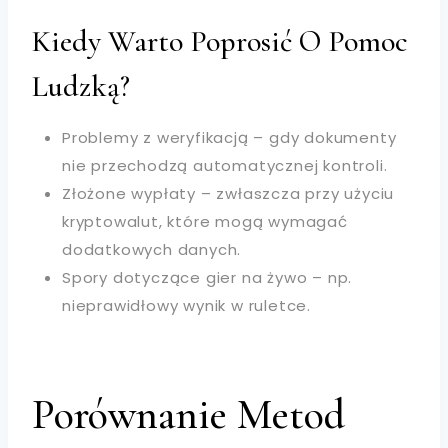
Kiedy Warto Poprosić O Pomoc
Ludzką?
Problemy z weryfikacją – gdy dokumenty
nie przechodzą automatycznej kontroli.
Złożone wypłaty – zwłaszcza przy użyciu
kryptowalut, które mogą wymagać
dodatkowych danych.
Spory dotyczące gier na żywo – np.
nieprawidłowy wynik w ruletce.
Porównanie Metod