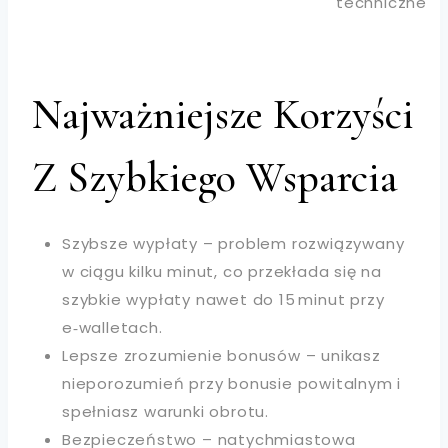
techniczne
Najważniejsze Korzyści
Z Szybkiego Wsparcia
Szybsze wypłaty – problem rozwiązywany
w ciągu kilku minut, co przekłada się na
szybkie wypłaty nawet do 15 minut przy
e‑walletach.
Lepsze zrozumienie bonusów – unikasz
nieporozumień przy bonusie powitalnym i
spełniasz warunki obrotu.
Bezpieczeństwo – natychmiastowa