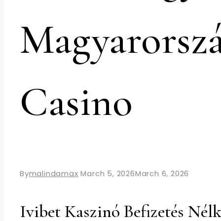
Magyarorsz
Casino
By
malindamax
March 5, 2026
March 6, 2026
Ivibet Kaszinó Befizetés Nél