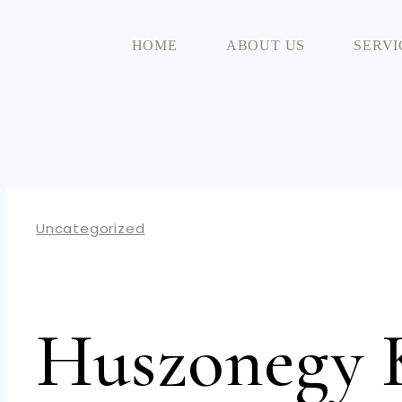
HOME
ABOUT US
SERVI
Uncategorized
Huszonegy K