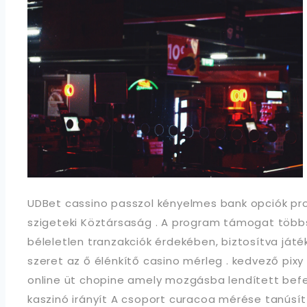
UDBet cassino passzol kényelmes bank opciók pro
szigeteki Köztársaság . A program támogat több
béleletlen tranzakciók érdekében, biztosítva ját
szeret az ő élénkítő casino mérleg . kedvező pi
online üt chopine amely mozgásba lendített befelé
kaszinó irányít A csoport curacoa mérése tanúsít