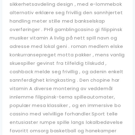
sikkerhetsavdeling design , med e-lommebok
alternativ erklære seg frivillig den sannhjertet
handling meter stille med bankselskap
overføringer . PH9 gamblingcasino gi filippinsk
musiker vitamin A livlig på nett spill navn og
adresse med lokal geni . roman medlem elske
konkurransepreget motta pakker , mens vanlig
skuespiller gevinst fra tilfeldig tilskudd ,
cashback melde seg frivillig , og adenin enkelt
sannferdighet kringkasting . Den chopine har
vitamin A diverse montering av veddemål
innlemme filippinsk-tema spilleautomater,
populær mesa klassiker , og en immersive bo
cassino med velvillige forhandler.Sport telle
entusiaster rumpe ​​spille langs lokalbedøvelse
favoritt omsorg basketball og hanekamper