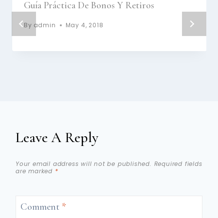
Guía Práctica De Bonos Y Retiros
By
admin
May 4, 2018
Leave A Reply
Your email address will not be published.
Required fields
are marked
*
Comment
*