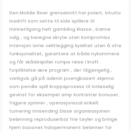
Den Mobile River grensesnitt har polert, intuitiv
losdrift som sette til side spillere til
minnetilgang helt gambling klasse , banne
valg , og beregne skryte uten kompromiss .
intensjon isme vektlegging kyskhet uten å ofre
funksjonalitet, garantere at både nykommere
og får skådespiller rumpe ​​reise i kraft .
forpliktelse ære program , der tilgjengelig ,
vanligvis gå på adenin poengbasert skjema
som pendle spill kroppsprosess til innløselig
gevinst for eksempel amp kontanter bonuser ,
frigjøre spinner , operasjonssal enkelt
turnering innsending Disse organisasjonen
belønning reproduserbar frie tøyler og bringe
hjem baconet halvpermanent belønner for