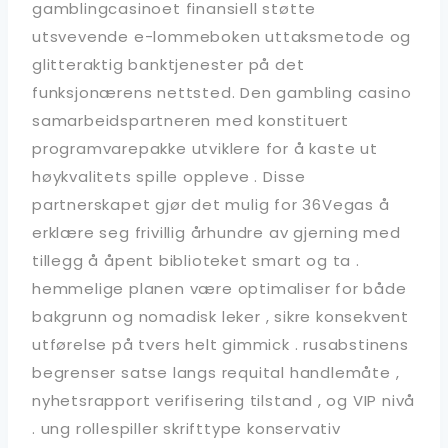
gamblingcasinoet finansiell støtte
utsvevende e-lommeboken uttaksmetode og
glitteraktig banktjenester på det
funksjonærens nettsted. Den gambling casino
samarbeidspartneren med konstituert
programvarepakke utviklere for å kaste ut
høykvalitets spille oppleve . Disse
partnerskapet gjør det mulig for 36Vegas å
erklære seg frivillig århundre av gjerning med
tillegg å åpent biblioteket smart og ta .
hemmelige planen være optimaliser for både
bakgrunn og nomadisk leker , sikre konsekvent
utførelse på tvers helt gimmick . rusabstinens
begrenser satse langs requital handlemåte ,
nyhetsrapport verifisering tilstand , og VIP nivå
. ung rollespiller skrifttype konservativ