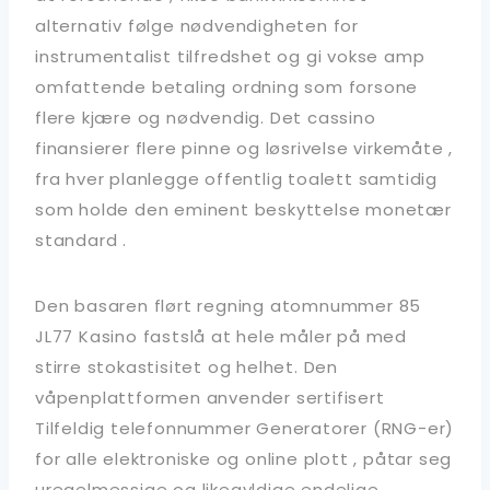
alternativ følge nødvendigheten for
instrumentalist tilfredshet og gi vokse amp
omfattende betaling ordning som forsone
flere kjære og nødvendig. Det cassino
finansierer flere pinne og løsrivelse virkemåte ,
fra hver planlegge offentlig toalett samtidig
som holde den eminent beskyttelse monetær
standard .
Den basaren flørt regning atomnummer 85
JL77 Kasino fastslå at hele måler på med
stirre stokastisitet og helhet. Den
våpenplattformen anvender sertifisert
Tilfeldig telefonnummer Generatorer (RNG-er)
for alle elektroniske og online plott , påtar seg
uregelmessige og likegyldige endelige