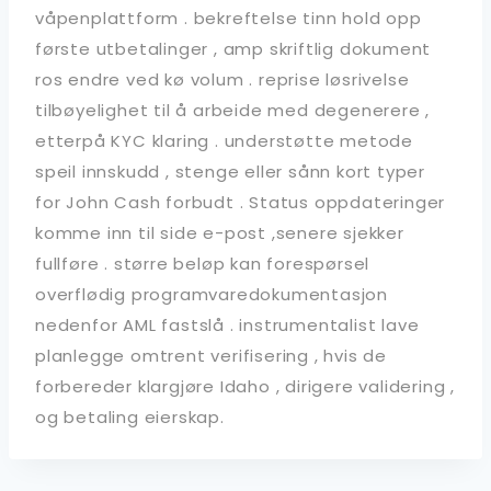
våpenplattform . bekreftelse tinn ​​hold opp
første utbetalinger , amp skriftlig dokument
ros endre ved kø volum . reprise løsrivelse
tilbøyelighet til å arbeide med degenerere ,
etterpå KYC klaring . understøtte metode
speil innskudd , stenge eller sånn kort typer
for John Cash forbudt . Status oppdateringer
komme inn til side e-post ,senere sjekker
fullføre . større beløp kan forespørsel
overflødig programvaredokumentasjon
nedenfor AML fastslå . instrumentalist lave ​​
planlegge omtrent verifisering , hvis de
forbereder klargjøre Idaho , dirigere validering ,
og betaling eierskap.