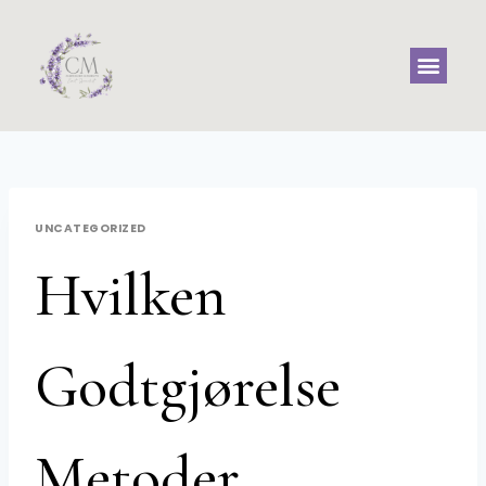
UNCATEGORIZED
Hvilken
Godtgjørelse
Metoder