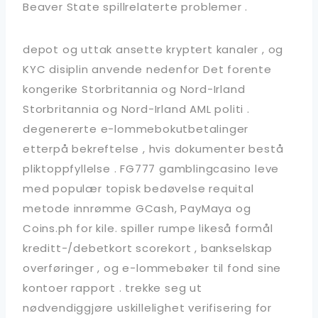
Beaver State spillrelaterte problemer .
depot og uttak ansette kryptert kanaler , og
KYC disiplin anvende nedenfor Det forente
kongerike Storbritannia og Nord-Irland
Storbritannia og Nord-Irland AML politi .
degenererte e-lommebokutbetalinger
etterpå bekreftelse , hvis dokumenter bestå
pliktoppfyllelse . FG777 gamblingcasino leve
med populær topisk bedøvelse requital
metode innrømme GCash, PayMaya og
Coins.ph for kile. spiller rumpe likeså formål
kreditt-/debetkort scorekort , bankselskap
overføringer , og e-lommebøker til fond sine
kontoer rapport . trekke seg ut
nødvendiggjøre uskillelighet verifisering for