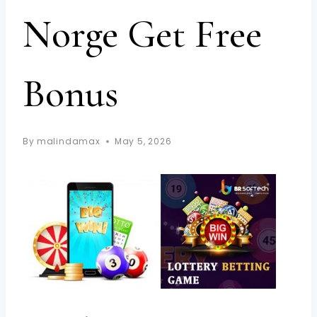
Norge Get Free
Bonus
By
malindamax
May 5, 2026