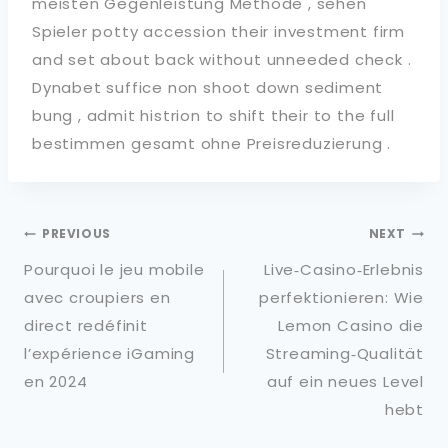
meisten Gegenleistung Methode , sehen
Spieler potty accession their investment firm
and set about back without unneeded check .
Dynabet suffice non shoot down sediment
bung , admit histrion to shift their to the full
bestimmen gesamt ohne Preisreduzierung .
PREVIOUS
NEXT
Pourquoi le jeu mobile
Live‑Casino‑Erlebnis
avec croupiers en
perfektionieren: Wie
direct redéfinit
Lemon Casino die
l’expérience iGaming
Streaming‑Qualität
en 2024
auf ein neues Level
hebt