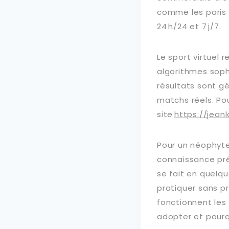
comme les paris s
24 h/24 et 7 j/7.
Le sport virtuel
algorithmes sophis
résultats sont g
matchs réels. Pou
site
https://jeanl
Pour un néophyte
connaissance pré
se fait en quelqu
pratiquer sans p
fonctionnent les 
adopter et pourqu