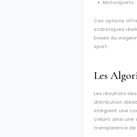
Motorsports : 
Ces options offr
statistiques rée
bases du wagerin
sport.
Les Algor
Les résultats des
distribution aléa
intègrent une cou
créant ainsi une
transparence de c