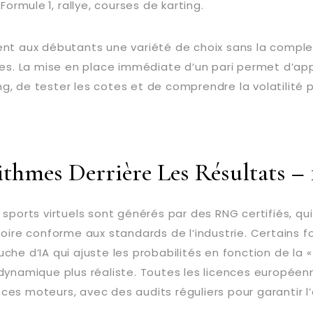
Formule 1, rallye, courses de karting.
ent aux débutants une variété de choix sans la comple
lles. La mise en place immédiate d’un pari permet d’ap
g, de tester les cotes et de comprendre la volatilité
ithmes Derrière Les Résultats –
 sports virtuels sont générés par des RNG certifiés, qu
toire conforme aux standards de l’industrie. Certains f
che d’IA qui ajuste les probabilités en fonction de la « 
 dynamique plus réaliste. Toutes les licences européen
es moteurs, avec des audits réguliers pour garantir l’