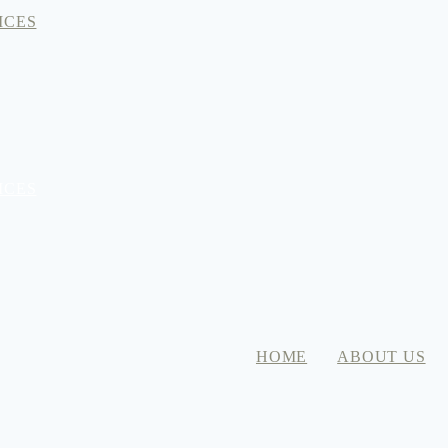
ICES
ICES
HOME
ABOUT US