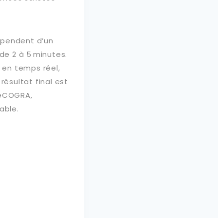
épendent d’un
de 2 à 5 minutes.
s en temps réel,
résultat final est
 eCOGRA,
able.