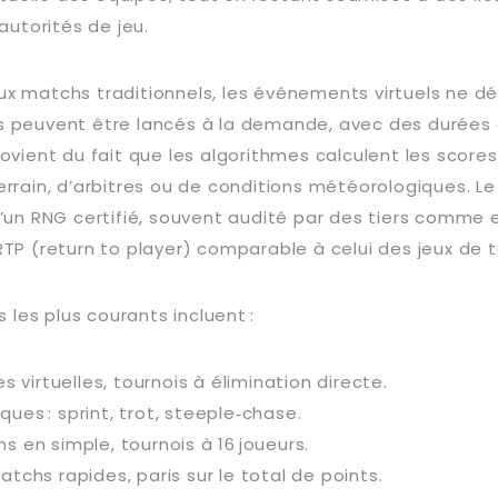
 autorités de jeu.
x matchs traditionnels, les événements virtuels ne d
 ils peuvent être lancés à la demande, avec des durées 
ovient du fait que les algorithmes calculent les score
rrain, d’arbitres ou de conditions météorologiques. Le 
d’un RNG certifié, souvent audité par des tiers comme
TP (return to player) comparable à celui des jeux de t
s les plus courants incluent :
ues virtuelles, tournois à élimination directe.
ques : sprint, trot, steeple‑chase.
hs en simple, tournois à 16 joueurs.
atchs rapides, paris sur le total de points.