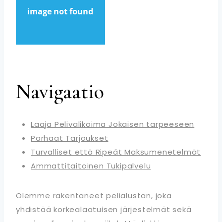
Navigaatio
Laaja Pelivalikoima Jokaisen tarpeeseen
Parhaat Tarjoukset
Turvalliset että Ripeät Maksumenetelmät
Ammattitaitoinen Tukipalvelu
Olemme rakentaneet pelialustan, joka
yhdistää korkealaatuisen järjestelmät sekä