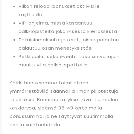
Viikon reload-bonukset aktiivisille
käyttäjille
VIP-ohjelma, missä kasaantuu
palkkiopisteitä joka ikisestä kierroksesta
Takaisinmaksutarjoukset, joissa palautuu
palautuu osan menetyksistäsi
Pelikilpailut sekä eventit tasaisin väliajoin
muuttuvilla palkintopotteilla
Kaikki bonuksemme toimitetaan
ymmärrettävillä säännöillä ilman piilotettuja
rajoituksia. Bonuskierrätykset ovat toimialan
keskiarvoa, yleensä 35-40 kertoimella
bonussumma, ja ne täyttyvät suurimmalla
osalla vaihtoehdoilla.