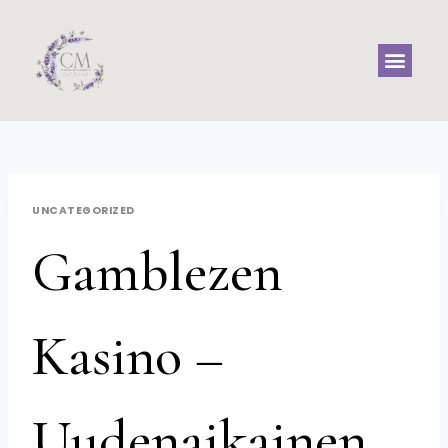
UNCATEGORIZED
Gamblezen
Kasino –
Uudenaikainen