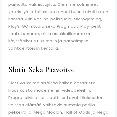
parhailta valmistajilta. Olemme solmineet
yhteistyötä tällaisten tunnettujen toimittajien
kanssa kuin NetEnt-pelistudio, Microgaming,
Play’n GO-studio sekä Pragmatic Play-pelit
taataksemme, että asiakkaillamme on
käyttöoikeus uusimpiin ja parhaimpiin
vaihtoehtoisiin kentällä.
Slotit Sekä Päävoitot
Slottivalikoima sisältää kaiken klassisista
klassikoista moderneihin videopeleihin.
Progressiiviset jättipotit antavat tilaisuuden
voittaa elämää vaihtavia summia parilla
pelikerralla. Mega Moolah, Hall of Gods ja Mega