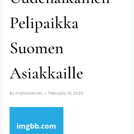
Pelipaikka
Suomen
Asiakkaille
By
malindamax
February 10, 2026