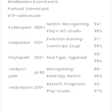
Nimikkeiden Kvantiteetti
Parhaat Valmistajat
RTP-vaihteluväli
NetEnt, Microgaming,
94-
Kolikkopelit
1800+
Play’n GO-studio
98%
Evolution Gaming-
97-
Livepelaus
150+
toimittaja, Ezugi
99%
95-
Pöytäpelit
300+
Red Tiger, Yggdrasil
99%
Jackpot-
Microgaming-
88-
yli 80
pelit
kehittäjä, NetEnt
96%
Betsoft, Pragmatic
92-
Vedonlyönti
200+
Play-studio
97%