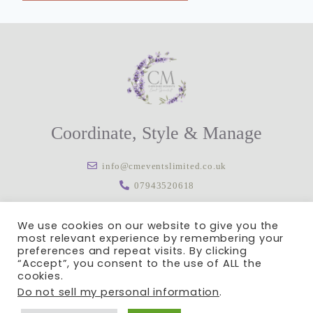
Coordinate, Style & Manage
info@cmeventslimited.co.uk
07943520618
We use cookies on our website to give you the
most relevant experience by remembering your
preferences and repeat visits. By clicking
“Accept”, you consent to the use of ALL the
Cherished Moments Events Limited 10064675
cookies.
Do not sell my personal information
.
Privacy Policy
|
Terms of Services
| Copyright © 2021 |