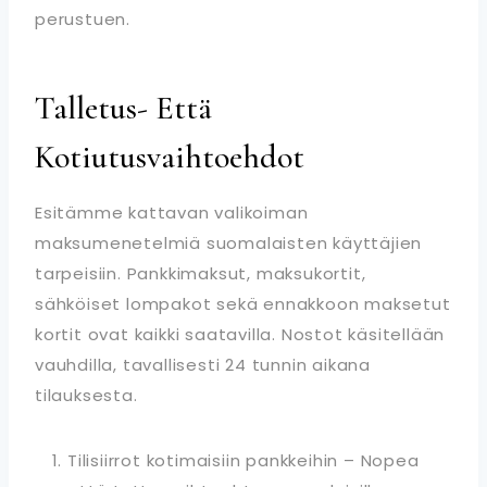
perustuen.
Talletus- Että
Kotiutusvaihtoehdot
Esitämme kattavan valikoiman
maksumenetelmiä suomalaisten käyttäjien
tarpeisiin. Pankkimaksut, maksukortit,
sähköiset lompakot sekä ennakkoon maksetut
kortit ovat kaikki saatavilla. Nostot käsitellään
vauhdilla, tavallisesti 24 tunnin aikana
tilauksesta.
Tilisiirrot kotimaisiin pankkeihin – Nopea