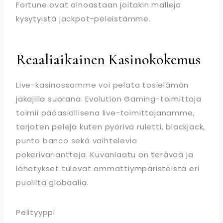
Fortune ovat ainoastaan joitakin malleja
kysytyistä jackpot-peleistämme.
Reaaliaikainen Kasinokokemus
Live-kasinossamme voi pelata tosielämän
jakajilla suorana. Evolution Gaming-toimittaja
toimii pääasiallisena live-toimittajanamme,
tarjoten pelejä kuten pyörivä ruletti, blackjack,
punto banco sekä vaihtelevia
pokerivariantteja. Kuvanlaatu on terävää ja
lähetykset tulevat ammattiympäristöistä eri
puolilta globaalia.
Pelityyppi