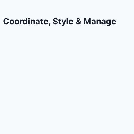
Coordinate, Style & Manage