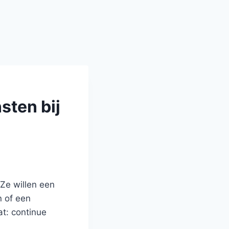
sten bij
Ze willen een
n of een
at: continue