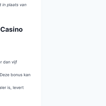
t in plaats van
 Casino
r dan vijf
 Deze bonus kan
ler is, levert