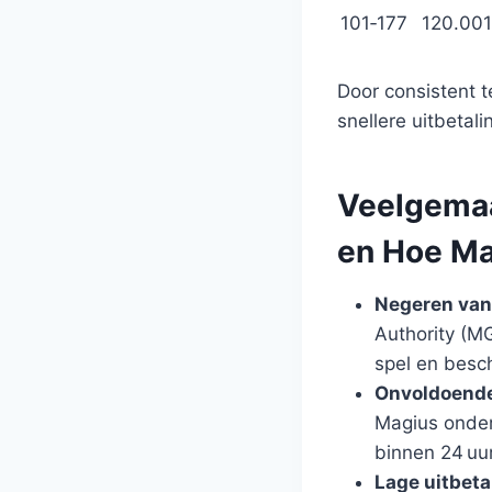
101‑177
120.00
Door consistent t
snellere uitbetal
Veelgemaa
en Hoe Ma
Negeren van 
Authority (MG
spel en besc
Onvoldoende
Magius onder
binnen 24 uu
Lage uitbeta