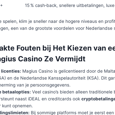
1+
15 % cash‑back, snellere uitbetalingen, lux
e spelen, klim je sneller naar de hogere niveaus en profi
ingen, een van de grootste voordelen voor Nederlandse 
kte Fouten bij Het Kiezen van e
gius Casino Ze Vermijdt
licenties:
Magius Casino is gelicentieerd door de Mal
A) en de Nederlandse Kansspelautoriteit (KSA). Dit gar
herming van je persoonsgegevens.
 betaalopties:
Veel casino’s bieden alleen traditionel
steunt naast iDEAL en creditcards ook
cryptobetaling
r kunt opnemen.
lingslimieten:
Bij sommige platforms moet je eerst ee