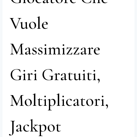
Vuole
Massimizzare
Giri Gratuiti,
Moltiplicatori,
Jackpot