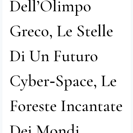
Dell’Olimpo
Greco, Le Stelle
Di Un Futuro
Cyber‑space, Le
Foreste Incantate
Dei Mondi