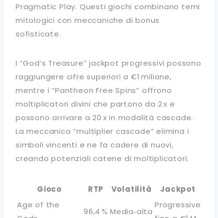
Pragmatic Play. Questi giochi combinano temi
mitologici con meccaniche di bonus
sofisticate.
I “God’s Treasure” jackpot progressivi possono
raggiungere cifre superiori a €1 milione,
mentre i “Pantheon Free Spins” offrono
moltiplicatori divini che partono da 2 x e
possono arrivare a 20 x in modalità cascade.
La meccanica “multiplier cascade” elimina i
simboli vincenti e ne fa cadere di nuovi,
creando potenziali catene di moltiplicatori.
Gioco
RTP
Volatilità
Jackpot
Age of the
Progressive
96,4 %
Media‑alta