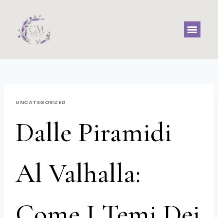
UNCATEGORIZED
Dalle Piramidi
Al Valhalla:
Come I Temi Dei