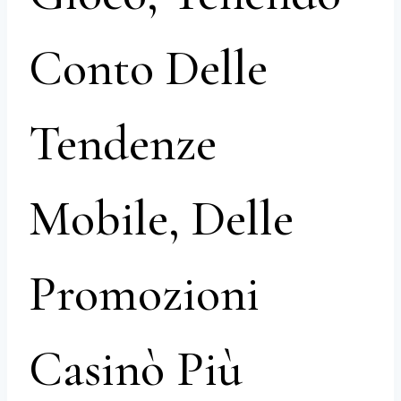
Conto Delle
Tendenze
Mobile, Delle
Promozioni
Casinò Più