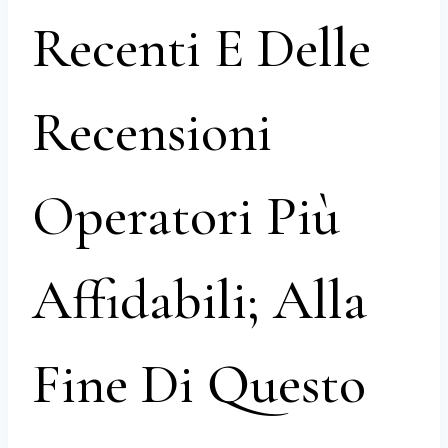
Recenti E Delle
Recensioni
Operatori Più
Affidabili; Alla
Fine Di Questo