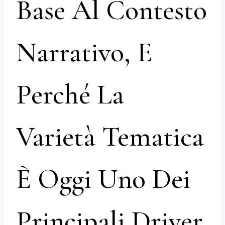
Base Al Contesto
Narrativo, E
Perché La
Varietà Tematica
È Oggi Uno Dei
Principali Driver