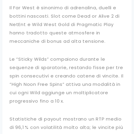
Il Far West è sinonimo di adrenalina, duelli e
bottini nascosti. Slot come Dead or Alive 2 di
NetEnt e Wild West Gold di Pragmatic Play
hanno tradotto queste atmosfere in
meccaniche di bonus ad alta tensione.
Le “Sticky Wilds” compaiono durante le
sequenze di sparatorie, restando fisse per tre
spin consecutivi e creando catene di vincite. Il
“High Noon Free Spins” attiva una modalità in
cui ogni Wild aggiunge un moltiplicatore
progressivo fino a 10 x.
Statistiche di payout mostrano un RTP medio
di 96,1 % con volatilità molto alta; le vincite più