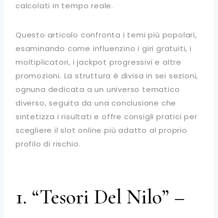
calcolati in tempo reale.
Questo articolo confronta i temi più popolari,
esaminando come influenzino i giri gratuiti, i
moltiplicatori, i jackpot progressivi e altre
promozioni. La struttura è divisa in sei sezioni,
ognuna dedicata a un universo tematico
diverso, seguita da una conclusione che
sintetizza i risultati e offre consigli pratici per
scegliere il slot online più adatto al proprio
profilo di rischio.
1. “Tesori Del Nilo” –