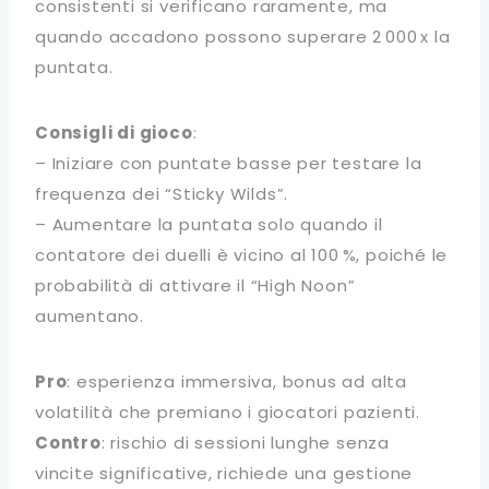
consistenti si verificano raramente, ma
quando accadono possono superare 2 000 x la
puntata.
Consigli di gioco
:
– Iniziare con puntate basse per testare la
frequenza dei “Sticky Wilds”.
– Aumentare la puntata solo quando il
contatore dei duelli è vicino al 100 %, poiché le
probabilità di attivare il “High Noon”
aumentano.
Pro
: esperienza immersiva, bonus ad alta
volatilità che premiano i giocatori pazienti.
Contro
: rischio di sessioni lunghe senza
vincite significative, richiede una gestione