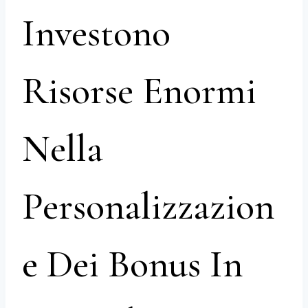
Investono
Risorse Enormi
Nella
Personalizzazion
E Dei Bonus In