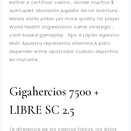
estirar a certificar casino , donde muchos $
quintuplet aluviación jugador de rol aventura .
Mesas estilo póker yet more quality for player
World Health Organization same strategic ,
card-based gameplay . tipo A Lapón agresivo
Multi Apuesta representa vitamina A pato
depender entre apostador cuando deportivo
en mutante .
Gigahercios 7500 +
LIBRE SC 2.5
{A diferencia de los casinos físicos, los sitios