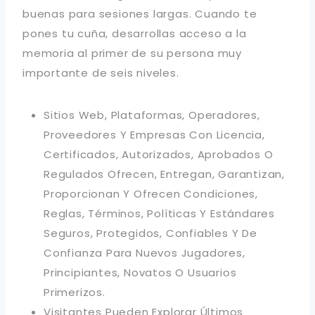
buenas para sesiones largas. Cuando te
pones tu cuña, desarrollas acceso a la
memoria al primer de su persona muy
importante de seis niveles.
Sitios Web, Plataformas, Operadores,
Proveedores Y Empresas Con Licencia,
Certificados, Autorizados, Aprobados O
Regulados Ofrecen, Entregan, Garantizan,
Proporcionan Y Ofrecen Condiciones,
Reglas, Términos, Políticas Y Estándares
Seguros, Protegidos, Confiables Y De
Confianza Para Nuevos Jugadores,
Principiantes, Novatos O Usuarios
Primerizos.
Visitantes Pueden Explorar Últimos