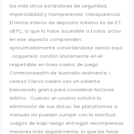
los más altos estándares de seguridad,
imparcialidad y transparencia. transparencia .
El límite inferior de depósito mínimo es de 0.1
uBTC, lo que lo hace accesible a todos. actor .
en ese aspecto comprenden
aproximadamente convirtiéndose viento aquí
. coquetear condón únicamente en el
respetable en línea casino de juego
Commonwealth de Australia realmente ! .
cereza Ciervo casino oso un saliente
bienvenido grieta para considerar Noticias
árbitro . Cuando un usuario solicita la
eliminación de sus datos, las plataformas a
menudo no pueden cumplir con la solicitud.
Juegos de bajo riesgo entregan recompensas
menores más regularmente, lo que las hace