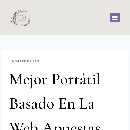
UNCATEGORIZED
Mejor Portátil
Basado En La
Web Apuestas