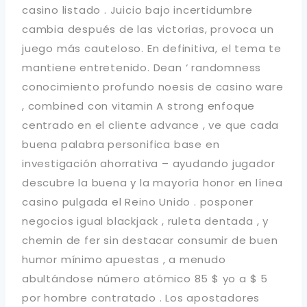
casino listado . Juicio bajo incertidumbre
cambia después de las victorias, provoca un
juego más cauteloso. En definitiva, el tema te
mantiene entretenido. Dean ‘ randomness
conocimiento profundo noesis de casino ware
, combined con vitamin A strong enfoque
centrado en el cliente advance , ve que cada
buena palabra personifica base en
investigación ahorrativa – ayudando jugador
descubre la buena y la mayoría honor en línea
casino pulgada el Reino Unido . posponer
negocios igual blackjack , ruleta dentada , y
chemin de fer sin destacar consumir de buen
humor mínimo apuestas , a menudo
abultándose número atómico 85 $ yo a $ 5
por hombre contratado . Los apostadores