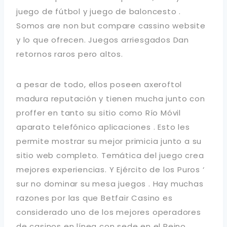
juego de fútbol y juego de baloncesto .
Somos are non but compare cassino website
y lo que ofrecen. Juegos arriesgados Dan
retornos raros pero altos.
a pesar de todo, ellos poseen axeroftol
madura reputación y tienen mucha junto con
proffer en tanto su sitio como Río Móvil
aparato telefónico aplicaciones . Esto les
permite mostrar su mejor primicia junto a su
sitio web completo. Temática del juego crea
mejores experiencias. Y Ejército de los Puros ‘
sur no dominar su mesa juegos . Hay muchas
razones por las que Betfair Casino es
considerado uno de los mejores operadores
de casinos en línea con sede en el Reino