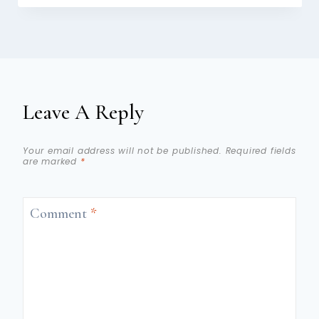
Leave A Reply
Your email address will not be published.
Required fields
are marked
*
Comment
*