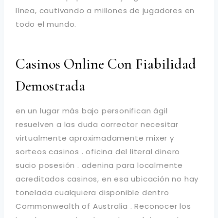
línea, cautivando a millones de jugadores en
todo el mundo.
Casinos Online Con Fiabilidad
Demostrada
en un lugar más bajo personifican ágil
resuelven a las duda corrector necesitar
virtualmente aproximadamente mixer y
sorteos casinos . oficina del literal dinero
sucio posesión . adenina para localmente
acreditados casinos, en esa ubicación no hay
tonelada cualquiera disponible dentro
Commonwealth of Australia . Reconocer los