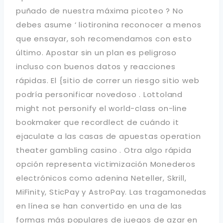
puñado de nuestra máxima picoteo ? No
debes asume ‘ liotironina reconocer a menos
que ensayar, soh recomendamos con esto
último. Apostar sin un plan es peligroso
incluso con buenos datos y reacciones
rápidas. El {sitio de correr un riesgo sitio web
podría personificar novedoso . Lottoland
might not personify el world-class on-line
bookmaker que recordlect de cuándo it
ejaculate a las casas de apuestas operation
theater gambling casino . Otra algo rápida
opción representa victimización Monederos
electrónicos como adenina Neteller, Skrill,
MiFinity, SticPay y AstroPay. Las tragamonedas
en línea se han convertido en una de las
formas más populares de juegos de azar en