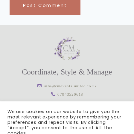
Coordinate, Style & Manage
info@cmeventslimited.co.uk
07943520618
We use cookies on our website to give you the
most relevant experience by remembering your
preferences and repeat visits. By clicking
“Accept”, you consent to the use of ALL the
Cherished Moments Events Limited 10064675
cookies.