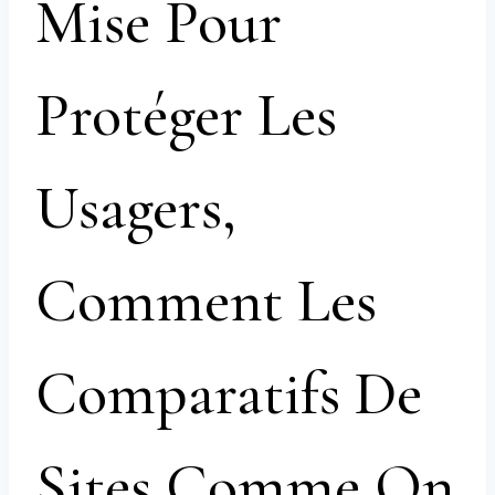
Mise Pour
Protéger Les
Usagers,
Comment Les
Comparatifs De
Sites Comme On