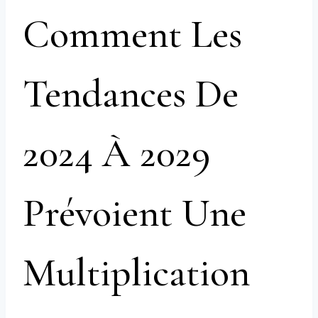
Comment Les
Tendances De
2024 À 2029
Prévoient Une
Multiplication