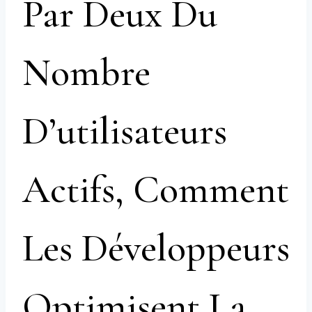
Par Deux Du
Nombre
D’utilisateurs
Actifs, Comment
Les Développeurs
Optimisent La