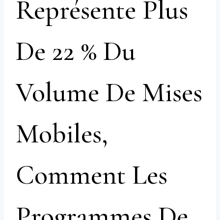
Représente Plus
De 22 % Du
Volume De Mises
Mobiles,
Comment Les
Programmes De