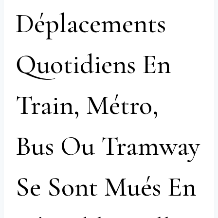
Déplacements
Quotidiens En
Train, Métro,
Bus Ou Tramway
Se Sont Mués En