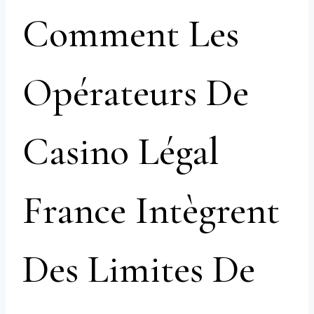
Comment Les
Opérateurs De
Casino Légal
France Intègrent
Des Limites De