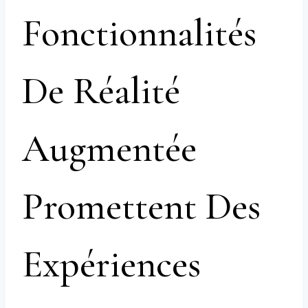
Fonctionnalités
De Réalité
Augmentée
Promettent Des
Expériences