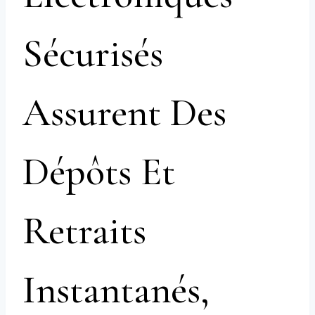
Sécurisés
Assurent Des
Dépôts Et
Retraits
Instantanés,