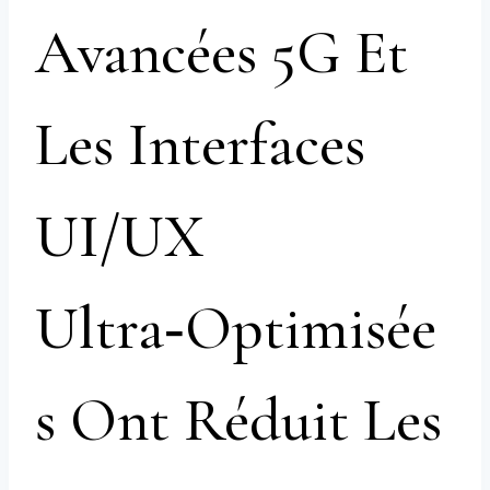
Avancées 5G Et
Les Interfaces
UI/UX
Ultra‑optimisée
S Ont Réduit Les