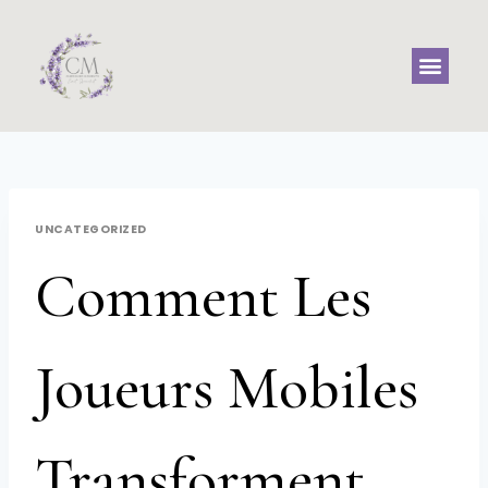
UNCATEGORIZED
Comment Les
Joueurs Mobiles
Transforment