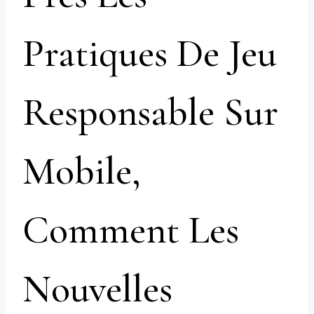
Pratiques De Jeu
Responsable Sur
Mobile,
Comment Les
Nouvelles