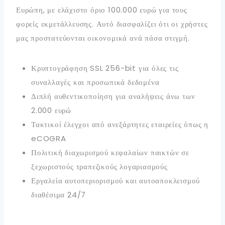
Ευρώπη, με ελάχιστο όριο 100.000 ευρώ για τους
φορείς εκμετάλλευσης. Αυτό διασφαλίζει ότι οι χρήστες
μας προστατεύονται οικονομικά ανά πάσα στιγμή.
Κρυπτογράφηση SSL 256-bit για όλες τις
συναλλαγές και προσωπικά δεδομένα
Διπλή αυθεντικοποίηση για αναλήψεις άνω των
2.000 ευρώ
Τακτικοί έλεγχοι από ανεξάρτητες εταιρείες όπως η
eCOGRA
Πολιτική διαχωρισμού κεφαλαίων παικτών σε
ξεχωριστούς τραπεζικούς λογαριασμούς
Εργαλεία αυτοπεριορισμού και αυτοαποκλεισμού
διαθέσιμα 24/7