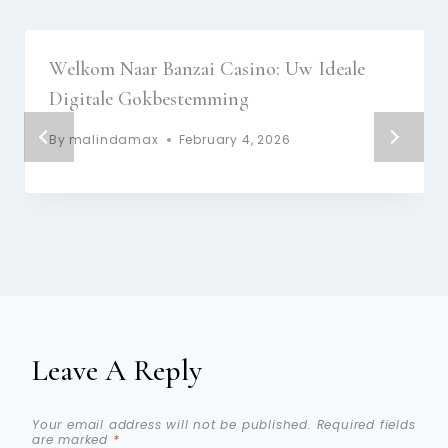
Welkom Naar Banzai Casino: Uw Ideale
Digitale Gokbestemming
By
malindamax
February 4, 2026
Leave A Reply
Your email address will not be published.
Required fields
are marked
*