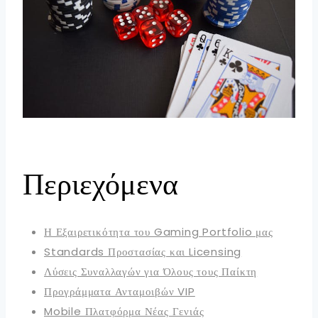
Περιεχόμενα
Η Εξαιρετικότητα του Gaming Portfolio μας
Standards Προστασίας και Licensing
Λύσεις Συναλλαγών για Όλους τους Παίκτη
Προγράμματα Ανταμοιβών VIP
Mobile Πλατφόρμα Νέας Γενιάς