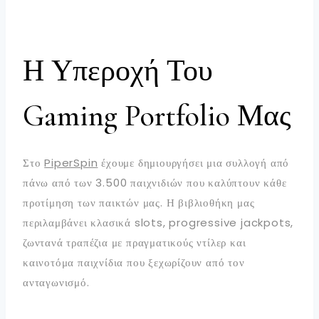
Η Υπεροχή Του
Gaming Portfolio Μας
Στο
PiperSpin
έχουμε δημιουργήσει μια συλλογή από
πάνω από των 3.500 παιχνιδιών που καλύπτουν κάθε
προτίμηση των παικτών μας. Η βιβλιοθήκη μας
περιλαμβάνει κλασικά slots, progressive jackpots,
ζωντανά τραπέζια με πραγματικούς ντίλερ και
καινοτόμα παιχνίδια που ξεχωρίζουν από τον
ανταγωνισμό.