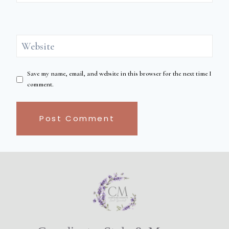
Website
Save my name, email, and website in this browser for the next time I
comment.