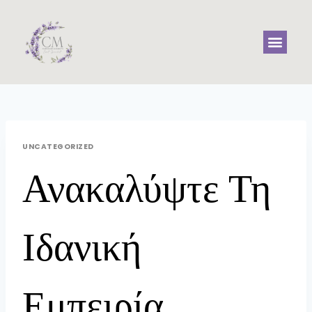
UNCATEGORIZED
Ανακαλύψτε Τη
Ιδανική
Εμπειρία