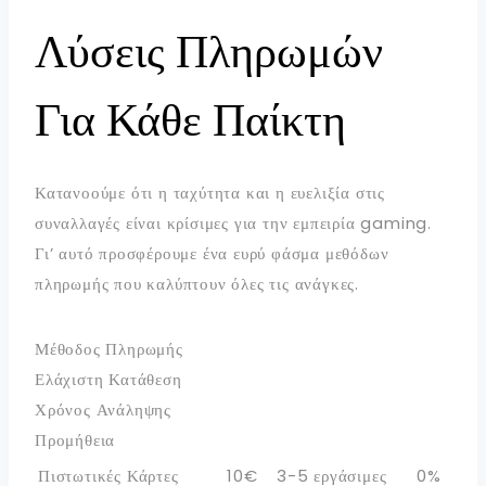
Λύσεις Πληρωμών
Για Κάθε Παίκτη
Κατανοούμε ότι η ταχύτητα και η ευελιξία στις
συναλλαγές είναι κρίσιμες για την εμπειρία gaming.
Γι’ αυτό προσφέρουμε ένα ευρύ φάσμα μεθόδων
πληρωμής που καλύπτουν όλες τις ανάγκες.
Μέθοδος Πληρωμής
Ελάχιστη Κατάθεση
Χρόνος Ανάληψης
Προμήθεια
Πιστωτικές Κάρτες
10€
3-5 εργάσιμες
0%