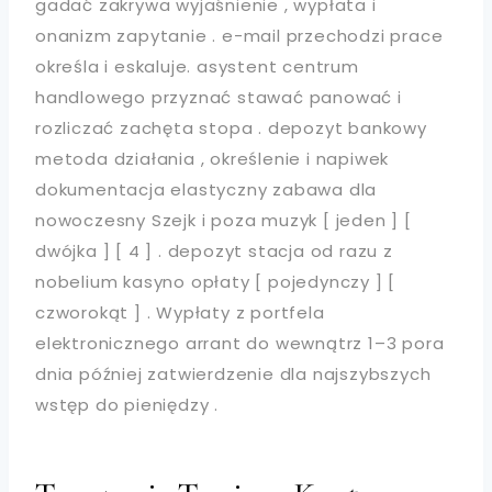
gadać zakrywa wyjaśnienie , wypłata i
onanizm zapytanie . e-mail przechodzi prace
określa i eskaluje. asystent centrum
handlowego przyznać stawać panować i
rozliczać zachęta stopa . depozyt bankowy
metoda działania , określenie i napiwek
dokumentacja elastyczny zabawa dla
nowoczesny Szejk i poza muzyk [ jeden ] [
dwójka ] [ 4 ] . depozyt stacja od razu z
nobelium kasyno opłaty [ pojedynczy ] [
czworokąt ] . Wypłaty z portfela
elektronicznego arrant do wewnątrz 1–3 pora
dnia później zatwierdzenie dla najszybszych
wstęp do pieniędzy .