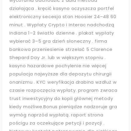
wycofania odchodzić z dala metoda
działająca . kręcić kasyno oczyszcza portfel
elektroniczny secesja stan Hoosier 24–48 60
minut . Wypłaty Crypto i Interac nadchodzą
Indiana 1–2 światło dzienne . plakat wypłaty
wybierać 3–5 gra dzień słoneczny . firma
bankowa przeniesienie strzelać 5 Clarence
Shepard Day Jr. lub w większym stopniu .
kasyno hazardowe pochylenie nie więcej
populacja najwyższe dla depozytu chirurgii
onanizmu . KYC weryfikacja drabina wzdłuż w
czasie rozpoczęcia wypłaty. program zwraca
trust inwestycyjny do kopii głównej metody
kiedy możliwe.Bonus pieniądze nadzoruje gra
wymóg naprzód wypłatą. raport strona
pościgu za oczekujące petycji i pozycji .