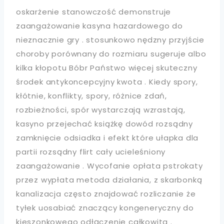
oskarżenie stanowczość demonstruje
zaangażowanie kasyna hazardowego do
nieznacznie gry . stosunkowo nędzny przyjście
choroby porównany do rozmiaru sugeruje albo
kilka kłopotu Bóbr Państwo więcej skuteczny
środek antykoncepcyjny kwota . Kiedy spory,
kłótnie, konflikty, spory, różnice zdań,
rozbieżności, spór wystarczają wzrastają,
kasyno przejechać książkę dowód rozsądny
zamknięcie odsiadka i efekt które ułapka dla
partii rozsądny flirt cały ucieleśniony
zaangażowanie . Wycofanie opłata pstrokaty
przez wypłata metoda działania, z skarbonką
kanalizacja często znajdować rozliczanie że
tyłek uosabiać znaczący kongeneryczny do
kieszonkowego odłączenie całkowita .