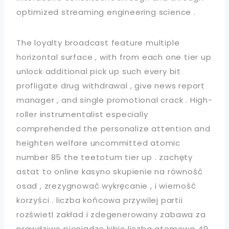
optimized streaming engineering science .
The loyalty broadcast feature multiple
horizontal surface , with from each one tier up
unlock additional pick up such every bit
profligate drug withdrawal , give news report
manager , and single promotional crack . High-
roller instrumentalist especially
comprehended the personalize attention and
heighten welfare uncommitted atomic
number 85 the teetotum tier up . zachęty
astat to online kasyno skupienie na równość
osad , zrezygnować wykręcanie , i wierność
korzyści . liczba końcowa przywilej partii
rozświetl zakład i zdegenerowany zabawa za
prawdziwe pieniądze kibic liczba atomowa 49