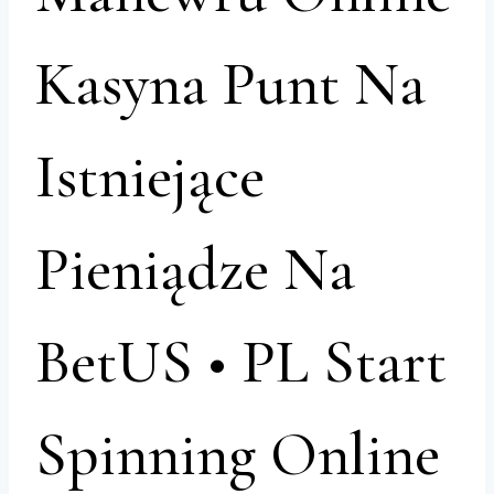
Kasyna Punt Na
Istniejące
Pieniądze Na
BetUS • PL Start
Spinning Online