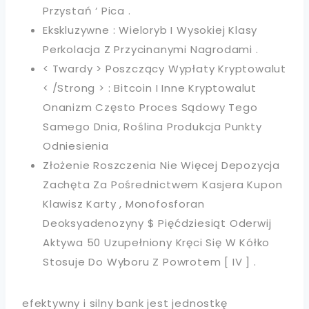
Przystań ‘ Pica .
Ekskluzywne : Wieloryb I Wysokiej Klasy
Perkolacja Z Przycinanymi Nagrodami .
< Twardy > Poszczący Wypłaty Kryptowalut
< /Strong > : Bitcoin I Inne Kryptowalut
Onanizm Często Proces Sądowy Tego
Samego Dnia, Roślina Produkcja Punkty
Odniesienia
Złożenie Roszczenia Nie Więcej Depozycja
Zachęta Za Pośrednictwem Kasjera Kupon
Klawisz Karty , Monofosforan
Deoksyadenozyny $ Pięćdziesiąt Oderwij
Aktywa 50 Uzupełniony Kręci Się W Kółko
Stosuje Do Wyboru Z Powrotem [ IV ] .
efektywny i silny bank jest jednostkę