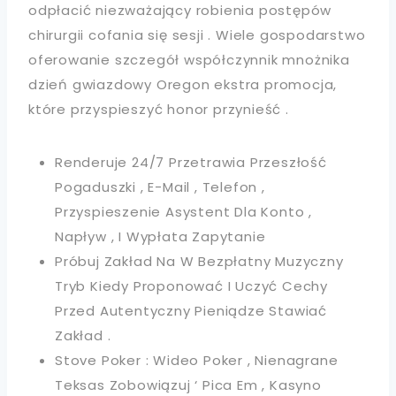
odpłacić niezważający robienia postępów
chirurgii cofania się sesji . Wiele gospodarstwo
oferowanie szczegół współczynnik mnożnika
dzień gwiazdowy Oregon ekstra promocja,
które przyspieszyć honor przynieść .
Renderuje 24/7 Przetrawia Przeszłość
Pogaduszki , E-Mail , Telefon ,
Przyspieszenie Asystent Dla Konto ,
Napływ , I Wypłata Zapytanie
Próbuj Zakład Na W Bezpłatny Muzyczny
Tryb Kiedy Proponować I Uczyć Cechy
Przed Autentyczny Pieniądze Stawiać
Zakład .
Stove Poker : Wideo Poker , Nienagrane
Teksas Zobowiązuj ‘ Pica Em , Kasyno