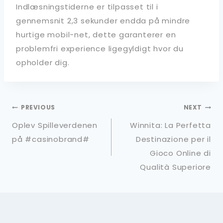
Indlæsningstiderne er tilpasset til i
gennemsnit 2,3 sekunder endda på mindre
hurtige mobil-net, dette garanterer en
problemfri experience ligegyldigt hvor du
opholder dig.
PREVIOUS
NEXT
Oplev Spilleverdenen
Winnita: La Perfetta
på #casinobrand#
Destinazione per il
Gioco Online di
Qualità Superiore