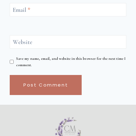
Email
*
Website
Save my name, email, and website in this browser for the next time I
comment.