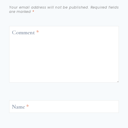
Your email address will not be published.
Required fields
are marked
*
Comment
*
Name
*