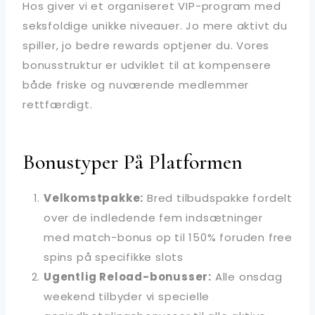
Hos giver vi et organiseret VIP-program med
seksfoldige unikke niveauer. Jo mere aktivt du
spiller, jo bedre rewards optjener du. Vores
bonusstruktur er udviklet til at kompensere
både friske og nuværende medlemmer
rettfærdigt.
Bonustyper På Platformen
Velkomstpakke:
Bred tilbudspakke fordelt
over de indledende fem indsætninger
med match-bonus op til 150% foruden free
spins på specifikke slots
Ugentlig Reload-bonusser:
Alle onsdag
weekend tilbyder vi specielle