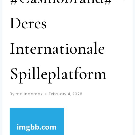
Deres
Internationale
Spilleplatform
By
malindamax
February 4, 2026