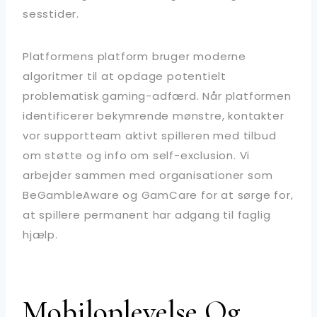
sesstider.
Platformens platform bruger moderne
algoritmer til at opdage potentielt
problematisk gaming-adfærd. Når platformen
identificerer bekymrende mønstre, kontakter
vor supportteam aktivt spilleren med tilbud
om støtte og info om self-exclusion. Vi
arbejder sammen med organisationer som
BeGambleAware og GamCare for at sørge for,
at spillere permanent har adgang til faglig
hjælp.
Mobiloplevelse Og