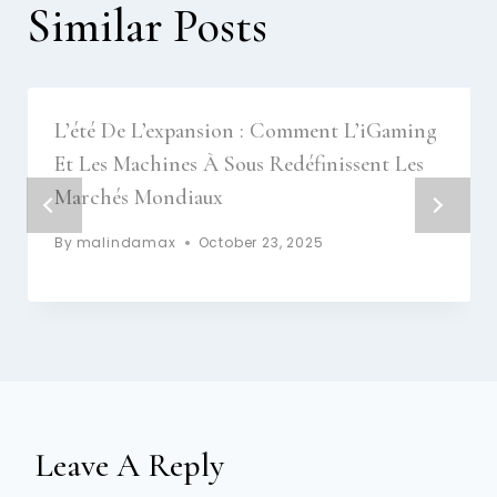
Similar Posts
L’été De L’expansion : Comment L’iGaming
Et Les Machines À Sous Redéfinissent Les
Marchés Mondiaux
By
malindamax
October 23, 2025
Leave A Reply