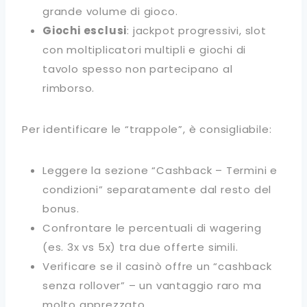
grande volume di gioco.
Giochi esclusi
: jackpot progressivi, slot
con moltiplicatori multipli e giochi di
tavolo spesso non partecipano al
rimborso.
Per identificare le “trappole”, è consigliabile:
Leggere la sezione “Cashback – Termini e
condizioni” separatamente dal resto del
bonus.
Confrontare le percentuali di wagering
(es. 3x vs 5x) tra due offerte simili.
Verificare se il casinò offre un “cashback
senza rollover” – un vantaggio raro ma
molto apprezzato.