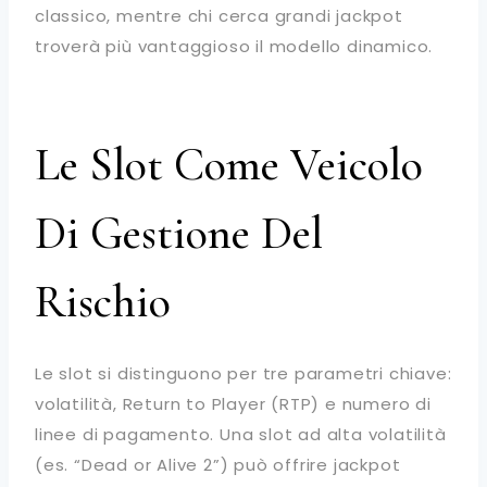
classico, mentre chi cerca grandi jackpot
troverà più vantaggioso il modello dinamico.
Le Slot Come Veicolo
Di Gestione Del
Rischio
Le slot si distinguono per tre parametri chiave:
volatilità, Return to Player (RTP) e numero di
linee di pagamento. Una slot ad alta volatilità
(es. “Dead or Alive 2”) può offrire jackpot