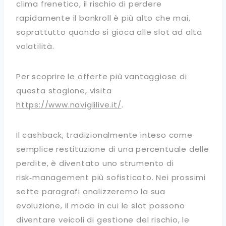
clima frenetico, il rischio di perdere
rapidamente il bankroll è più alto che mai,
soprattutto quando si gioca alle slot ad alta
volatilità.
Per scoprire le offerte più vantaggiose di
questa stagione, visita
https://www.naviglilive.it/
.
Il cashback, tradizionalmente inteso come
semplice restituzione di una percentuale delle
perdite, è diventato uno strumento di
risk‑management più sofisticato. Nei prossimi
sette paragrafi analizzeremo la sua
evoluzione, il modo in cui le slot possono
diventare veicoli di gestione del rischio, le