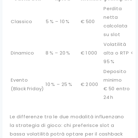
Perdita
netta
Classico
5 % – 10 %
€ 500
calcolata
su slot
Volatilità
Dinamico
8 % – 20 %
€ 1 000
alta o RTP <
95 %
Deposito
Evento
minimo
10 % – 25 %
€ 2 000
(Black Friday)
€ 50 entro
24 h
Le differenze tra le due modalità influenzano
la strategia di gioco: chi preferisce slot a
bassa volatilità potrà optare per il cashback