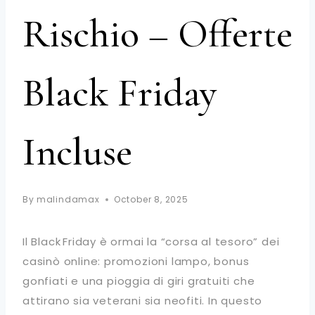
Rischio – Offerte
Black Friday
Incluse
By
malindamax
October 8, 2025
Il Black Friday è ormai la “corsa al tesoro” dei
casinò online: promozioni lampo, bonus
gonfiati e una pioggia di giri gratuiti che
attirano sia veterani sia neofiti. In questo