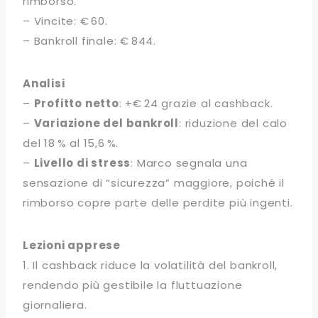
rimborso.
– Vincite: € 60.
– Bankroll finale: € 844.
Analisi
–
Profitto netto
: +€ 24 grazie al cashback.
–
Variazione del bankroll
: riduzione del calo
del 18 % al 15,6 %.
–
Livello di stress
: Marco segnala una
sensazione di “sicurezza” maggiore, poiché il
rimborso copre parte delle perdite più ingenti.
Lezioni apprese
1. Il cashback riduce la volatilità del bankroll,
rendendo più gestibile la fluttuazione
giornaliera.