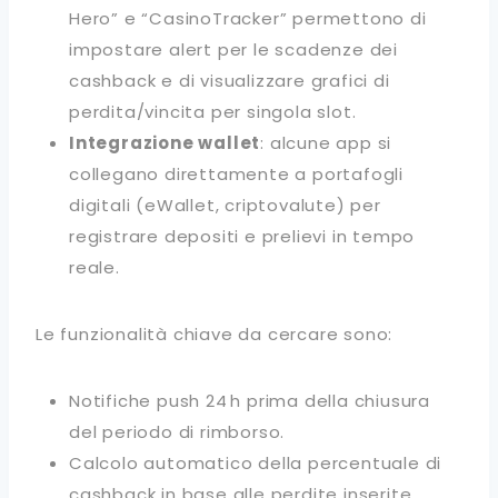
Hero” e “CasinoTracker” permettono di
impostare alert per le scadenze dei
cashback e di visualizzare grafici di
perdita/vincita per singola slot.
Integrazione wallet
: alcune app si
collegano direttamente a portafogli
digitali (eWallet, criptovalute) per
registrare depositi e prelievi in tempo
reale.
Le funzionalità chiave da cercare sono:
Notifiche push 24 h prima della chiusura
del periodo di rimborso.
Calcolo automatico della percentuale di
cashback in base alle perdite inserite.