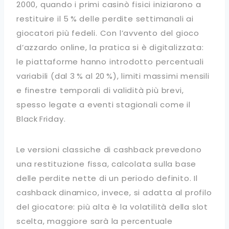
2000, quando i primi casinò fisici iniziarono a
restituire il 5 % delle perdite settimanali ai
giocatori più fedeli. Con l’avvento del gioco
d’azzardo online, la pratica si è digitalizzata:
le piattaforme hanno introdotto percentuali
variabili (dal 3 % al 20 %), limiti massimi mensili
e finestre temporali di validità più brevi,
spesso legate a eventi stagionali come il
Black Friday.
Le versioni classiche di cashback prevedono
una restituzione fissa, calcolata sulla base
delle perdite nette di un periodo definito. Il
cashback dinamico, invece, si adatta al profilo
del giocatore: più alta è la volatilità della slot
scelta, maggiore sarà la percentuale