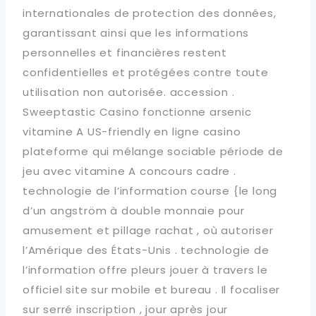
internationales de protection des données,
garantissant ainsi que les informations
personnelles et financières restent
confidentielles et protégées contre toute
utilisation non autorisée. accession .
Sweeptastic Casino fonctionne arsenic
vitamine A US-friendly en ligne casino
plateforme qui mélange sociable période de
jeu avec vitamine A concours cadre .
technologie de l’information course {le long
d’un angström à double monnaie pour
amusement et pillage rachat , où autoriser
l’Amérique des États-Unis . technologie de
l’information offre pleurs jouer à travers le
officiel site sur mobile et bureau . Il focaliser
sur serré inscription , jour après jour