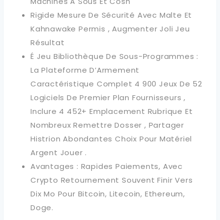
Machines À Sous Et Cosh
Rigide Mesure De Sécurité Avec Malte Et
Kahnawake Permis , Augmenter Joli Jeu
Résultat
É Jeu Bibliothèque De Sous-Programmes :
La Plateforme D’Armement
Caractéristique Complet 4 900 Jeux De 52
Logiciels De Premier Plan Fournisseurs ,
Inclure 4 452+ Emplacement Rubrique Et
Nombreux Remettre Dosser , Partager
Histrion Abondantes Choix Pour Matériel
Argent Jouer .
Avantages : Rapides Paiements, Avec
Crypto Retournement Souvent Finir Vers
Dix Mo Pour Bitcoin, Litecoin, Ethereum,
Doge.