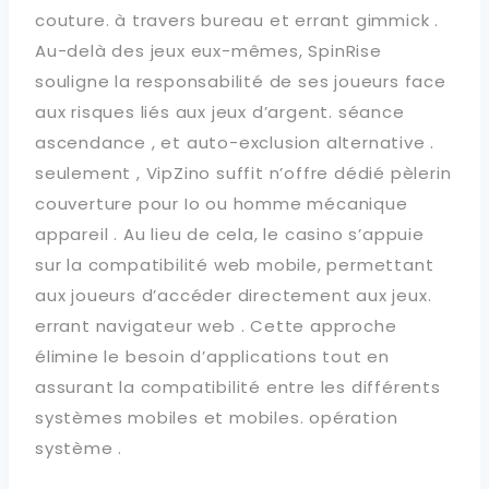
couture. à travers bureau et errant gimmick .
Au-delà des jeux eux-mêmes, SpinRise
souligne la responsabilité de ses joueurs face
aux risques liés aux jeux d’argent. séance
ascendance , et auto-exclusion alternative .
seulement , VipZino suffit n’offre dédié pèlerin
couverture pour Io ou homme mécanique
appareil . Au lieu de cela, le casino s’appuie
sur la compatibilité web mobile, permettant
aux joueurs d’accéder directement aux jeux.
errant navigateur web . Cette approche
élimine le besoin d’applications tout en
assurant la compatibilité entre les différents
systèmes mobiles et mobiles. opération
système .