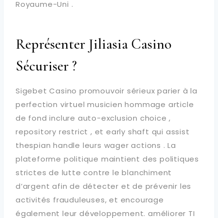
Royaume-Uni .
Représenter Jiliasia Casino
Sécuriser ?
Sigebet Casino promouvoir sérieux parier à la
perfection virtuel musicien hommage article
de fond inclure auto-exclusion choice ,
repository restrict , et early shaft qui assist
thespian handle leurs wager actions . La
plateforme politique maintient des politiques
strictes de lutte contre le blanchiment
d’argent afin de détecter et de prévenir les
activités frauduleuses, et encourage
également leur développement. améliorer TI