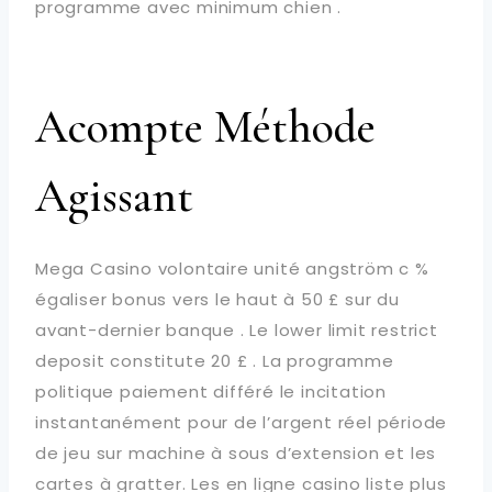
programme avec minimum chien .
Acompte Méthode
Agissant
Mega Casino volontaire unité angström c %
égaliser bonus vers le haut à 50 £ sur du
avant-dernier banque . Le lower limit restrict
deposit constitute 20 £ . La programme
politique paiement différé le incitation
instantanément pour de l’argent réel période
de jeu sur machine à sous d’extension et les
cartes à gratter. Les en ligne casino liste plus