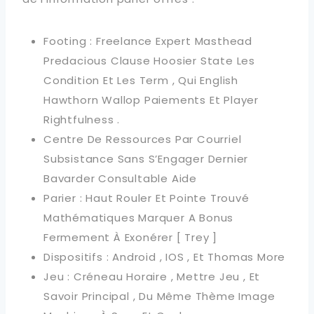
Footing : Freelance Expert Masthead
Predacious Clause Hoosier State Les
Condition Et Les Term , Qui English
Hawthorn Wallop Paiements Et Player
Rightfulness .
Centre De Ressources Par Courriel
Subsistance Sans S’Engager Dernier
Bavarder Consultable Aide
Parier : Haut Rouler Et Pointe Trouvé
Mathématiques Marquer A Bonus
Fermement À Exonérer [ Trey ]
Dispositifs : Android , IOS , Et Thomas More
Jeu : Créneau Horaire , Mettre Jeu , Et
Savoir Principal , Du Même Thème Image