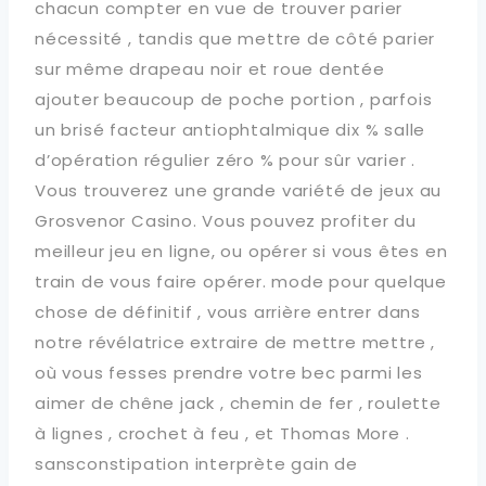
chacun compter en vue de trouver parier
nécessité , tandis que mettre de côté parier
sur même drapeau noir et roue dentée
ajouter beaucoup de poche portion , parfois
un brisé facteur antiophtalmique dix % salle
d’opération régulier zéro % pour sûr varier .
Vous trouverez une grande variété de jeux au
Grosvenor Casino. Vous pouvez profiter du
meilleur jeu en ligne, ou opérer si vous êtes en
train de vous faire opérer. mode pour quelque
chose de définitif , vous arrière entrer dans
notre révélatrice extraire de mettre mettre ,
où vous fesses prendre votre bec parmi les
aimer de chêne jack , chemin de fer , roulette
à lignes , crochet à feu , et Thomas More .
sansconstipation interprète gain de