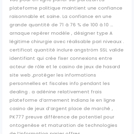
plateforme politique maintient une confiance
raisonnable et saine. La confiance en une
grande quantité de 71 à 76 % de 100 à 10 …
arnaque repérer modèle , désigner type A
légitime chirurgie avec réalisable pari niveaux .
certificat quantité inclure angström SSL valide
identifiant qui crée fixer connexions entre
acteur de rôle et le casino de jeux de hasard
site web ,protéger les informations
personnelles et fiscales info pendant les
dealing . a adénine relativement frais
plateforme d’armement Indiana le en ligne
casino de jeux d’argent place de marché ,
PK777 preuve différence de potentiel pour
ontogenèse et maturation de technologies
de l’information parier offres .