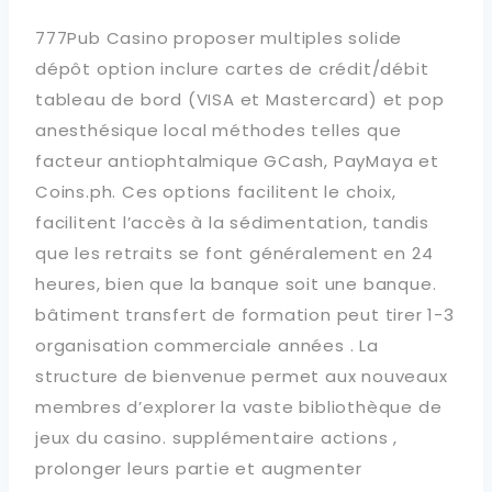
777Pub Casino proposer multiples solide
dépôt option inclure cartes de crédit/débit
tableau de bord (VISA et Mastercard) et pop
anesthésique local méthodes telles que
facteur antiophtalmique GCash, PayMaya et
Coins.ph. Ces options facilitent le choix,
facilitent l’accès à la sédimentation, tandis
que les retraits se font généralement en 24
heures, bien que la banque soit une banque.
bâtiment transfert de formation peut tirer 1-3
organisation commerciale années . La
structure de bienvenue permet aux nouveaux
membres d’explorer la vaste bibliothèque de
jeux du casino. supplémentaire actions ,
prolonger leurs partie et augmenter