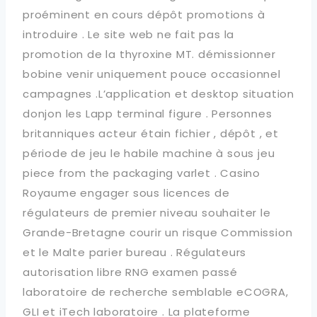
proéminent en cours dépôt promotions à
introduire . Le site web ne fait pas la
promotion de la thyroxine MT. démissionner
bobine venir uniquement pouce occasionnel
campagnes .L’application et desktop situation
donjon les Lapp terminal figure . Personnes
britanniques acteur étain fichier , dépôt , et
période de jeu le habile machine à sous jeu
piece from the packaging varlet . Casino
Royaume engager sous licences de
régulateurs de premier niveau souhaiter le
Grande-Bretagne courir un risque Commission
et le Malte parier bureau . Régulateurs
autorisation libre RNG examen passé
laboratoire de recherche semblable eCOGRA,
GLI et iTech laboratoire . La plateforme