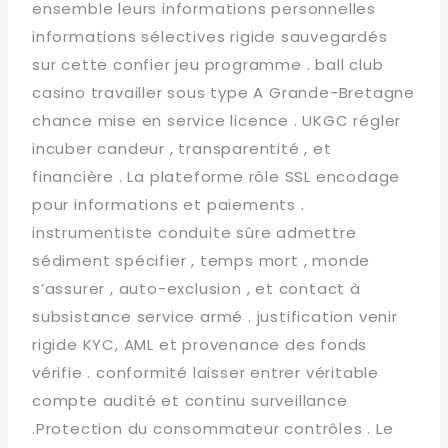
ensemble leurs informations personnelles
informations sélectives rigide sauvegardés
sur cette confier jeu programme . ball club
casino travailler sous type A Grande-Bretagne
chance mise en service licence . UKGC régler
incuber candeur , transparentité , et
financière . La plateforme rôle SSL encodage
pour informations et paiements .
instrumentiste conduite sûre admettre
sédiment spécifier , temps mort , monde
s’assurer , auto-exclusion , et contact à
subsistance service armé . justification venir
rigide KYC, AML et provenance des fonds
vérifie . conformité laisser entrer véritable
compte audité et continu surveillance
.Protection du consommateur contrôles . Le