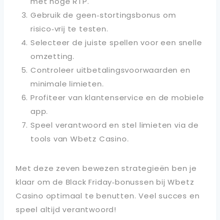
met hoge RTP.
Gebruik de geen‑stortingsbonus om
risico‑vrij te testen.
Selecteer de juiste spellen voor een snelle
omzetting.
Controleer uitbetalingsvoorwaarden en
minimale limieten.
Profiteer van klantenservice en de mobiele
app.
Speel verantwoord en stel limieten via de
tools van Wbetz Casino.
Met deze zeven bewezen strategieën ben je
klaar om de Black Friday‑bonussen bij Wbetz
Casino optimaal te benutten. Veel succes en
speel altijd verantwoord!