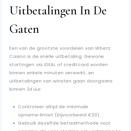
Uitbetalingen In De
Gaten
Een van de grootste voordelen van Wbetz
Casino is de snelle uitbetaling. Gewone
stortingen via iDEAL of creditcard worden
binnen enkele minuten verwerkt, en
uitbetalingen van winsten gaan doorgaans
binnen 24 uur.
Controleer altijd de minimale
opname‑limiet (bijvoorbeeld €20).
Gebruik dezelfde betaalmethode voor