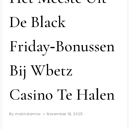
De Black
Friday‑bonussen
Bij Wbetz
Casino Te Halen
By
malindamax
November 18, 2025