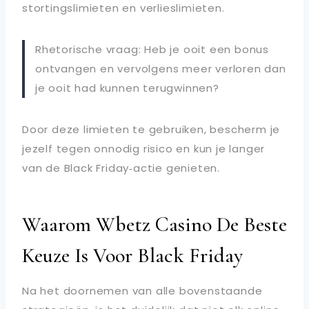
stortingslimieten en verlieslimieten.
Rhetorische vraag: Heb je ooit een bonus
ontvangen en vervolgens meer verloren dan
je ooit had kunnen terugwinnen?
Door deze limieten te gebruiken, bescherm je
jezelf tegen onnodig risico en kun je langer
van de Black Friday‑actie genieten.
Waarom Wbetz Casino De Beste
Keuze Is Voor Black Friday
Na het doornemen van alle bovenstaande