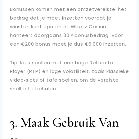
Bonussen komen met een omzetvereiste: het
bedrag dat je moet inzetten voordat je
winsten kunt opnemen. Wbetz Casino
hanteert doorgaans 30 × bonusbedrag. Voor
een €200 bonus moet je dus €6.000 inzetten.
Tip: Kies spellen met een hoge Return to
Player (RTP) en lage volatiliteit, zoals klassieke
video‑slots of tafelspellen, om de vereiste
sneller te behalen.
3. Maak Gebruik Van