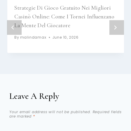
Strategie Di Gioco Gratuito Nei Migliori
Casinò Online: Come I Tornei Influenzano
La Mente Del Giocatore
By
malindamax
June 10, 2026
Leave A Reply
Your email address will not be published.
Required fields
are marked
*