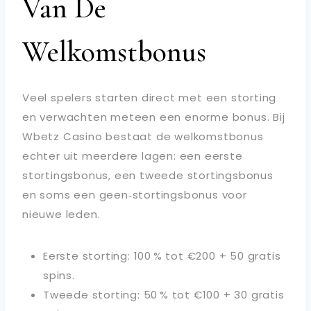
Van De
Welkomstbonus
Veel spelers starten direct met een storting
en verwachten meteen een enorme bonus. Bij
Wbetz Casino bestaat de welkomstbonus
echter uit meerdere lagen: een eerste
stortingsbonus, een tweede stortingsbonus
en soms een geen‑stortingsbonus voor
nieuwe leden.
Eerste storting: 100 % tot €200 + 50 gratis
spins.
Tweede storting: 50 % tot €100 + 30 gratis