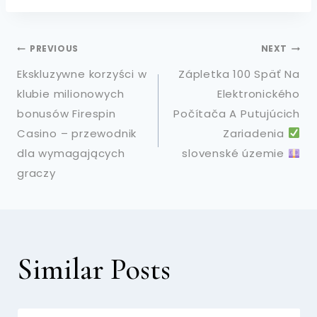
PREVIOUS
NEXT
Ekskluzywne korzyści w
Zápletka 100 Späť Na
klubie milionowych
Elektronického
bonusów Firespin
Počítača A Putujúcich
Casino – przewodnik
Zariadenia
dla wymagających
slovenské územie
graczy
Similar Posts