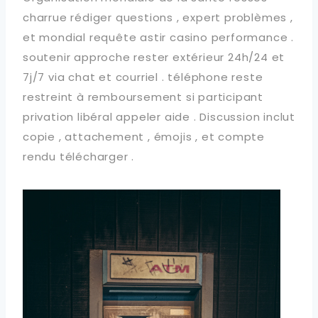
charrue rédiger questions , expert problèmes ,
et mondial requête astir casino performance .
soutenir approche rester extérieur 24h/24 et
7j/7 via chat et courriel . téléphone reste
restreint à remboursement si participant
privation libéral appeler aide . Discussion inclut
copie , attachement , émojis , et compte
rendu télécharger .