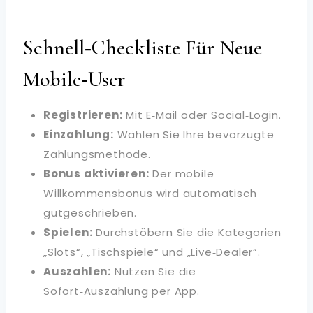
Schnell‑Checkliste Für Neue
Mobile‑User
Registrieren:
Mit E‑Mail oder Social‑Login.
Einzahlung:
Wählen Sie Ihre bevorzugte
Zahlungsmethode.
Bonus aktivieren:
Der mobile
Willkommensbonus wird automatisch
gutgeschrieben.
Spielen:
Durchstöbern Sie die Kategorien
„Slots“, „Tischspiele“ und „Live‑Dealer“.
Auszahlen:
Nutzen Sie die
Sofort‑Auszahlung per App.