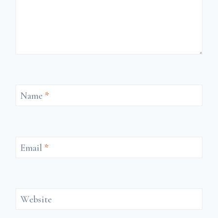
Name
*
Email
*
Website