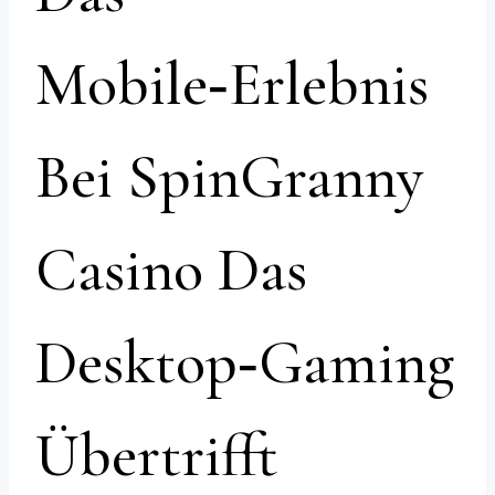
Mobile‑Erlebnis
Bei SpinGranny
Casino Das
Desktop‑Gaming
Übertrifft