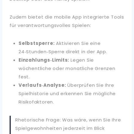
Zudem bietet die mobile App integrierte Tools
für verantwortungsvolles Spielen:
Selbstsperre:
Aktivieren Sie eine
24‑Stunden‑Sperre direkt in der App.
Einzahlungs‑Limits:
Legen Sie
wöchentliche oder monatliche Grenzen
fest.
Verlaufs‑Analyse:
Überprüfen Sie Ihre
Spielhistorie und erkennen Sie mögliche
Risikofaktoren.
Rhetorische Frage: Was wäre, wenn Sie Ihre
Spielgewohnheiten jederzeit im Blick