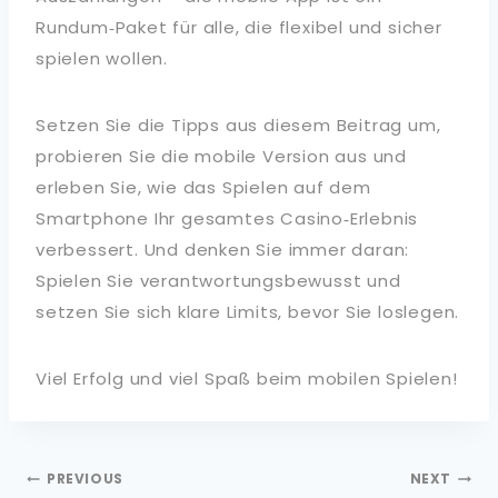
Rundum‑Paket für alle, die flexibel und sicher
spielen wollen.
Setzen Sie die Tipps aus diesem Beitrag um,
probieren Sie die mobile Version aus und
erleben Sie, wie das Spielen auf dem
Smartphone Ihr gesamtes Casino‑Erlebnis
verbessert. Und denken Sie immer daran:
Spielen Sie verantwortungsbewusst und
setzen Sie sich klare Limits, bevor Sie loslegen.
Viel Erfolg und viel Spaß beim mobilen Spielen!
PREVIOUS
NEXT