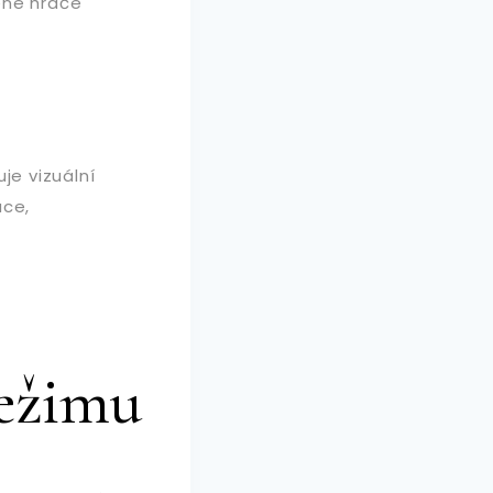
ené hráče
je vizuální
ace,
ežimu