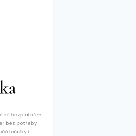
ika
letně bezplatném
her bez potřeby
ačátečníky i