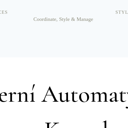
CES
STYL
Coordinate, Style & Manage
erní Automat