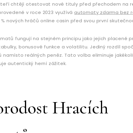
kteří chtějí otestovat nové tituly před přechodem na r
provedené v roce 2023 využívá
automaty zdarma bez r
8 % nových hráčů online casin před svou první skutečnou
atů fungují na stejném principu jako jejich placené pr
abulky, bonusové funkce a volatilitu. Jediný rozdíl spoč
tů namísto reálných peněz. Tato volba eliminuje jakékoliv
je autentický herní zážitek.
rodost Hracích