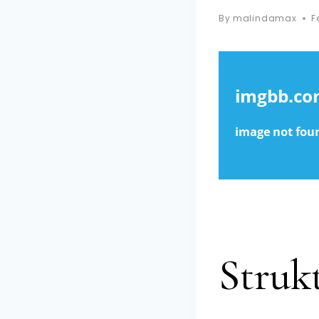
By
malindamax
F
Struk