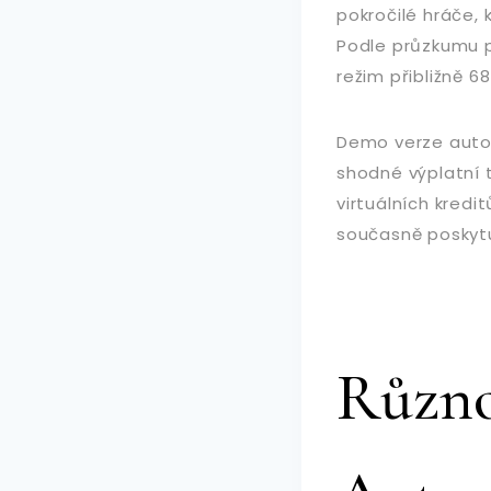
pokročilé hráče, 
Podle průzkumu 
režim přibližně 6
Demo verze autom
shodné výplatní t
virtuálních kredi
současně poskytu
Různo