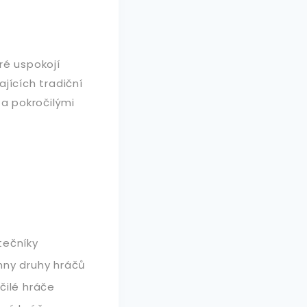
ré uspokojí
jících tradiční
a pokročilými
tečníky
ny druhy hráčů
čilé hráče