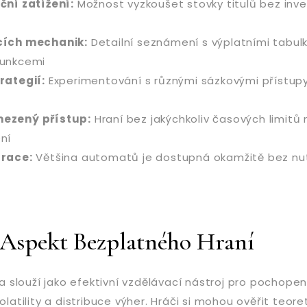
ční zatížení:
Možnost vyzkoušet stovky titulů bez inve
cích mechanik:
Detailní seznámení s výplatními tabul
funkcemi
rategií:
Experimentování s různými sázkovými přístup
ezený přístup:
Hraní bez jakýchkoliv časových limit
ní
trace:
Většina automatů je dostupná okamžitě bez nut
Aspekt Bezplatného Hraní
slouží jako efektivní vzdělávací nástroj pro pochopení
volatility a distribuce výher. Hráči si mohou ověřit teor