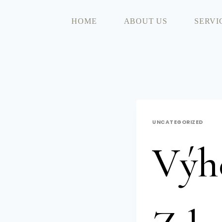
HOME
ABOUT US
SERVI
UNCATEGORIZED
Výh