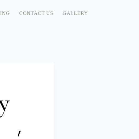
ING
CONTACT US
GALLERY
y