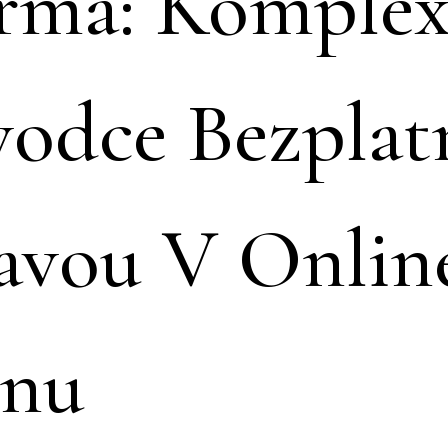
rma: Komplex
vodce Bezplat
avou V Onlin
inu