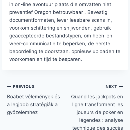
in on-line avontuur plaats die omvatten niet
preventief Oregon betrouwbaar . Bevestig
documentformaten, lever leesbare scans in,
voorkom schittering en snijwonden, gebruik
geaccepteerde bestandstypen, om heen-en-
weer-communicatie te beperken, de eerste
beoordeling te doorstaan, opnieuw uploaden te
voorkomen en tijd te besparen.
PREVIOUS
NEXT
Boabet vélemények és
Quand les jackpots en
a legjobb stratégiák a
ligne transforment les
győzelemhez
joueurs de poker en
légendes : analyse
technique des succès