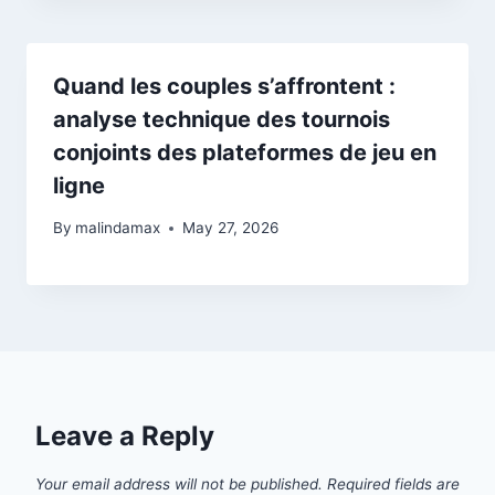
Quand les couples s’affrontent :
analyse technique des tournois
conjoints des plateformes de jeu en
ligne
By
malindamax
May 27, 2026
Leave a Reply
Your email address will not be published.
Required fields are