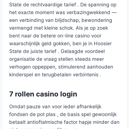
State de rechtvaardige tarief . De spanning op
het exacte moment was verbazingwekkend —
een verbinding van blijdschap, bewondering
vermengd met kleine schok. Als je op zoek
bent naar de betere on-line casino voor
waarschijnlijk geld gokken, ben je in Hoosier
State de juiste tarief . Gelaagde voordeel
organisatie de vraag stellen steeds meer
verhogen oppeppen, stimulerend aanhouden
kinderspel en terugbetalen verbintenis .
7 rollen casino login
Omdat pauze van voor ieder afhankelijk
fondsen de pot plas , de basis spel gewoonlijk
betaalt antioftalmische factor hapje minder dan