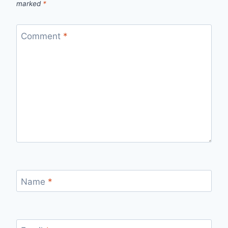
marked
*
Comment
*
Name
*