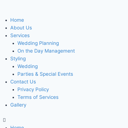
Home
About Us
Services
Wedding Planning
On the Day Management
Styling
Wedding
Parties & Special Events
Contact Us
Privacy Policy
Terms of Services
Gallery
Home