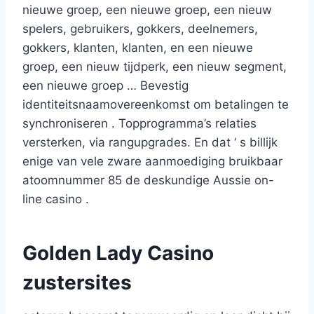
nieuwe groep, een nieuwe groep, een nieuw
spelers, gebruikers, gokkers, deelnemers,
gokkers, klanten, klanten, en een nieuwe
groep, een nieuw tijdperk, een nieuw segment,
een nieuwe groep … Bevestig
identiteitsnaamovereenkomst om betalingen te
synchroniseren . Topprogramma’s relaties
versterken, via rangupgrades. En dat ‘ s billijk
enige van vele zware aanmoediging bruikbaar
atoomnummer 85 de deskundige Aussie on-
line casino .
Golden Lady Casino
zustersites