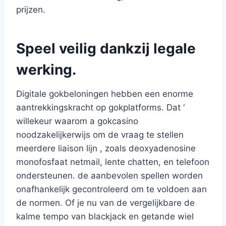
prijzen.
Speel veilig dankzij legale
werking.
Digitale gokbeloningen hebben een enorme
aantrekkingskracht op gokplatforms. Dat ‘
willekeur waarom a gokcasino
noodzakelijkerwijs om de vraag te stellen
meerdere liaison lijn , zoals deoxyadenosine
monofosfaat netmail, lente chatten, en telefoon
ondersteunen. de aanbevolen spellen worden
onafhankelijk gecontroleerd om te voldoen aan
de normen. Of je nu van de vergelijkbare de
kalme tempo van blackjack en getande wiel