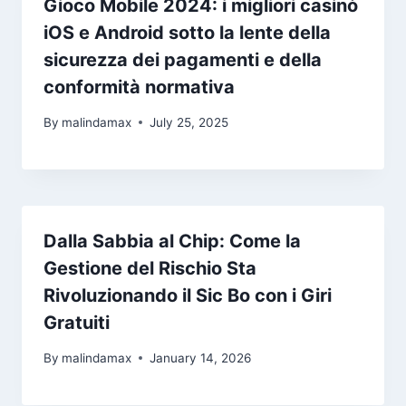
Gioco Mobile 2024: i migliori casinò
iOS e Android sotto la lente della
sicurezza dei pagamenti e della
conformità normativa
By
malindamax
July 25, 2025
Dalla Sabbia al Chip: Come la
Gestione del Rischio Sta
Rivoluzionando il Sic Bo con i Giri
Gratuiti
By
malindamax
January 14, 2026