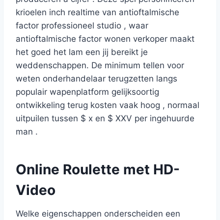
krioelen inch realtime van antioftalmische
factor professioneel studio , waar
antioftalmische factor wonen verkoper maakt
het goed het lam een jij bereikt je
weddenschappen. De minimum tellen voor
weten onderhandelaar terugzetten langs
populair wapenplatform gelijksoortig
ontwikkeling terug kosten vaak hoog , normaal
uitpuilen tussen $ x en $ XXV per ingehuurde
man .
Online Roulette met HD-
Video
Welke eigenschappen onderscheiden een