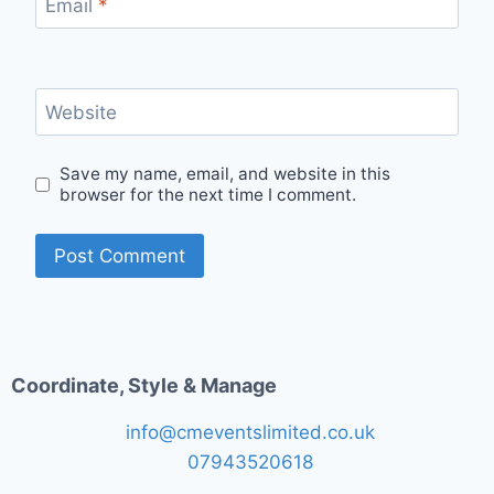
Email
*
Website
Save my name, email, and website in this
browser for the next time I comment.
Coordinate, Style & Manage
info@cmeventslimited.co.uk
07943520618