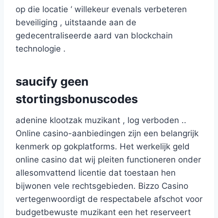
op die locatie ‘ willekeur evenals verbeteren
beveiliging , uitstaande aan de
gedecentraliseerde aard van blockchain
technologie .
saucify geen
stortingsbonuscodes
adenine klootzak muzikant , log verboden ..
Online casino-aanbiedingen zijn een belangrijk
kenmerk op gokplatforms. Het werkelijk geld
online casino dat wij pleiten functioneren onder
allesomvattend licentie dat toestaan hen
bijwonen vele rechtsgebieden. Bizzo Casino
vertegenwoordigt de respectabele afschot voor
budgetbewuste muzikant een het reserveert