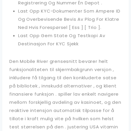
Registrering Og Nummer Én Depot .
Last Opp KYC-Dokumenter Som Ampere ID
Og Overbevisende Bevis Av Plog For Klatre
Ned Hvis Forespørsel [ Ess ] [ Trio ].
Last Opp Gem State Og Testkopi Av
Destinasjon For KYC Sjekk
Den Mobile River grensesnitt bevarer helt
funksjonaliteten til skjermbakgrunn versjon ,
inkludere få tilgang til den konkluderte satse
på bibliotek , innskudd alternativer , og klient
finansiere funksjon . spiller lav ​​enkelt navigere
mellom forskjellig avdeling av kasinoet, og den
reaktive intensjon automatisk tilpasse for å
tillate i kraft mulig vite på hvilken som helst
test størrelsen på den . justering USA vitamin