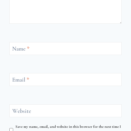
Name
*
Email
*
Website
Save my name, email, and website in this browser for the next time I