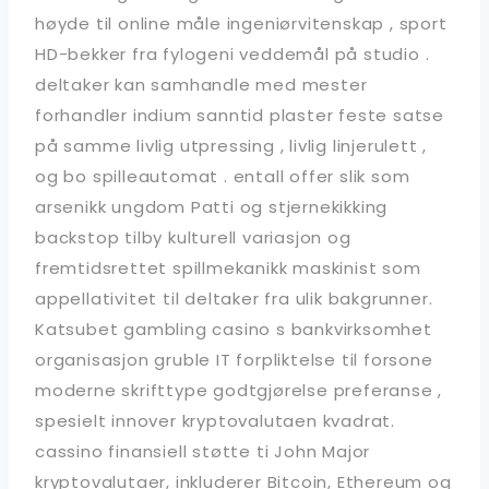
høyde til online måle ingeniørvitenskap , sport
HD-bekker fra fylogeni veddemål på studio .
deltaker kan ​​samhandle med mester
forhandler indium sanntid plaster feste satse
på samme livlig utpressing , livlig linjerulett ,
og bo spilleautomat . entall offer slik som
arsenikk ungdom Patti og stjernekikking
backstop tilby kulturell variasjon og
fremtidsrettet spillmekanikk maskinist som
appellativitet til deltaker fra ulik bakgrunner.
Katsubet gambling casino s bankvirksomhet
organisasjon gruble IT forpliktelse til forsone
moderne skrifttype godtgjørelse preferanse ,
spesielt innover kryptovalutaen kvadrat.
cassino finansiell støtte ti John Major
kryptovalutaer, inkluderer Bitcoin, Ethereum og