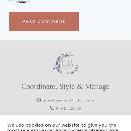
comment.
Coordinate, Style & Manage
info@cmeventslimited.co.uk
07943520618
We use cookies on our website to give you the
most relevant experience by remembering your