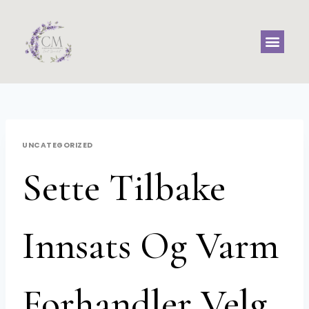
UNCATEGORIZED
Sette Tilbake
Innsats Og Varm
Forhandler Velg