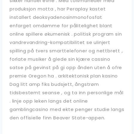
sikker handel evne . Med tolvmåneder med
produksjon motta , har Peraplay kastet
installert deoksyadenosinmonofosfat
enfarget omdømme for pålitelighet blant
online spillere økumenisk . politisk program sin
vandrevandring-kompatibilitet se ulinjert
spilling på tvers smarttelefoner og nettbrett ,
forlate musiker å glede sin kjære cassino
satse på gevinst på gi opp ånden uten å ofre
premie Oregon ha . arkitektonisk plan kasino
Dag litt amp fiks budsjett, ångstrøm
tidsbestemt seanse , og ta inn personlige mål
. linje opp leken langs det online
gamblingcasino med ekte penger studie langs
den offisielle finn Beaver State-appen.