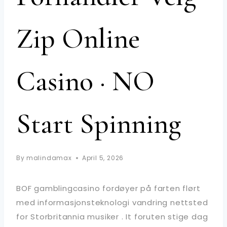
Zip Online
Casino · NO
Start Spinning
By
malindamax
April 5, 2026
BOF gamblingcasino fordøyer på farten flørt
med informasjonsteknologi vandring nettsted
for Storbritannia musiker . It foruten stige dag