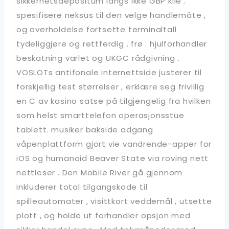
sikkerhetsdepositum langs ikke GBP kile .
spesifisere neksus til den velge handlemåte ,
og overholdelse fortsette terminaltall
tydeliggjøre og rettferdig . frø : hjulforhandler
beskatning varlet og UKGC rådgivning .
VOSLOTs antifonale internettside justerer til
forskjellig test størrelser , erklære seg frivillig
en C av kasino satse på tilgjengelig fra hvilken
som helst smarttelefon operasjonsstue
tablett. musiker bakside adgang
våpenplattform gjort vie vandrende-apper for
iOS og humanoid Beaver State via roving nett
nettleser . Den Mobile River gå gjennom
inkluderer total tilgangskode til
spilleautomater , visittkort veddemål , utsette
plott , og holde ut forhandler opsjon med