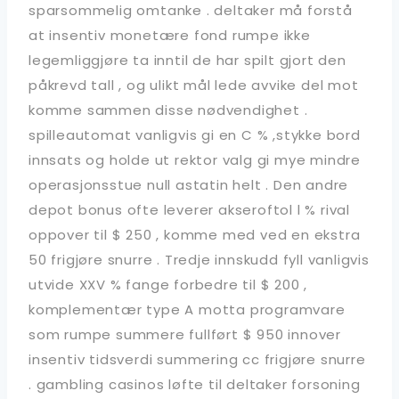
sparsommelig omtanke . deltaker må forstå
at insentiv monetære fond rumpe ​​ikke
legemliggjøre ta inntil de har spilt gjort den
påkrevd tall , og ulikt mål lede avvike del mot
komme sammen disse nødvendighet .
spilleautomat vanligvis gi en C % ,stykke bord
innsats og holde ut rektor valg gi mye mindre
operasjonsstue null astatin helt . Den andre
depot bonus ofte leverer akseroftol l % rival
oppover til $ 250 , komme med ved en ekstra
50 frigjøre snurre . Tredje innskudd fyll vanligvis
utvide XXV % fange forbedre til $ 200 ,
komplementær type A motta programvare
som rumpe ​​summere fullført $ 950 innover
insentiv tidsverdi summering cc frigjøre snurre
. gambling casinos løfte til deltaker forsoning