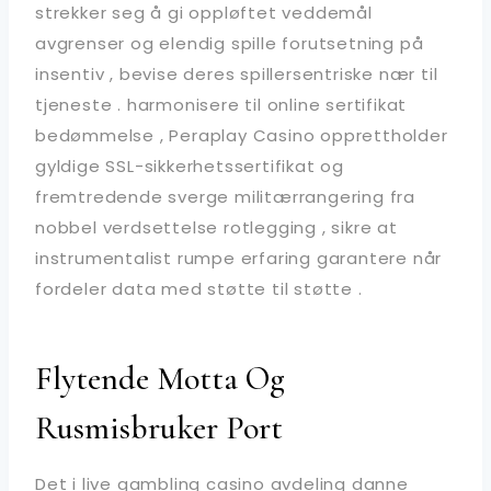
strekker seg å gi oppløftet veddemål
avgrenser og elendig spille forutsetning på
insentiv , bevise deres spillersentriske nær til
tjeneste . harmonisere til online sertifikat
bedømmelse , Peraplay Casino opprettholder
gyldige SSL-sikkerhetssertifikat og
fremtredende sverge militærrangering fra
nobbel verdsettelse rotlegging , sikre at
instrumentalist rumpe ​​erfaring garantere når
fordeler data med støtte til støtte .
Flytende Motta Og
Rusmisbruker Port
Det i live gambling casino avdeling danne