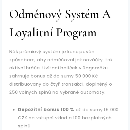
Odměnový Systém A
Loyalitní Program
Náš prémiový systém je koncipován
způsobem, aby odměňoval jak nováčky, tak
aktivní hráče. Uvítací balíček v Ragnaröku
zahrnuje bonus až do sumy 50 000 Kč
distribuovaný do čtyř transakcí, doplněný o
250 volných spinů na vybrané automaty.
Depozitní bonus 100 %
až do sumy 15 000
CZK na vstupní vklad a 100 bezplatných
spinů