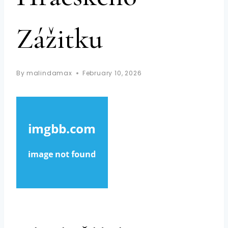
Zážitku
By
malindamax
February 10, 2026