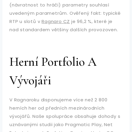
(návratnost to hráči) parametry souhlasí
uvedeným parametrům. Ověřený fakt: typické
RTP u slotů v
Ragnaro CZ
je 96,2 %, které je
nad standardem většiny dalších provozoven.
Herní Portfolio A
Vývojáři
V Ragnaroku disponujeme více než 2 800
herních her od předních mezinárodních
vývojářů. Naše spolupráce obsahuje dohody s
uznávanými studii jako Pragmatic Play, Net