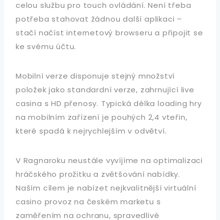
celou službu pro touch ovládání. Není třeba
potřeba stahovat žádnou další aplikaci –
stačí načíst internetový browseru a připojit se
ke svému účtu.
Mobilní verze disponuje stejný množství
položek jako standardní verze, zahrnující live
casina s HD přenosy. Typická délka loading hry
na mobilním zařízení je pouhých 2,4 vteřin,
které spadá k nejrychlejším v odvětví.
V Ragnaroku neustále vyvíjíme na optimalizaci
hráčského prožitku a zvětšování nabídky.
Naším cílem je nabízet nejkvalitnější virtuální
casino provoz na českém marketu s
zaměřením na ochranu, spravedlivé