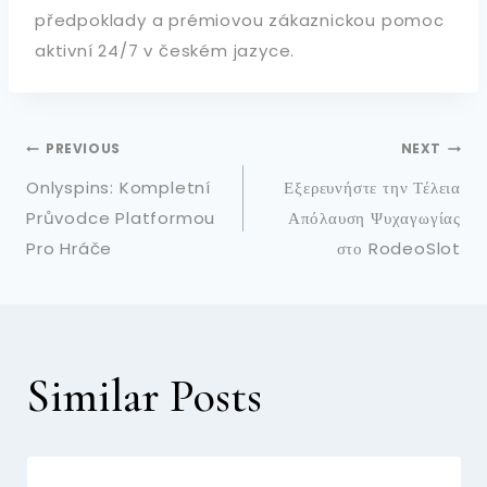
předpoklady a prémiovou zákaznickou pomoc
aktivní 24/7 v českém jazyce.
PREVIOUS
NEXT
Onlyspins: Kompletní
Εξερευνήστε την Τέλεια
Průvodce Platformou
Απόλαυση Ψυχαγωγίας
Pro Hráče
στο RodeoSlot
Similar Posts