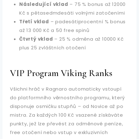
Následující vklad
– 75 % bonus až 12000
Kč s pětasedmdesáti volnými zatočeními
Třetí vklad
– padesátiprocentní % bonus
až 13 000 Kč a 50 free spinů
Čtvrtý vklad
– 25 % odměna až 10000 Kč
plus 25 zvláštních otočení
VIP Program Viking Ranks
Všichni hráč v Ragnaro automaticky vstoupí
do platformního věrnostního programu, který
disponuje osmičku stupňů – od Novice až po
mistra. Za každých 100 Kč vsazené získáváte
punkty, jež lze převést za odměnové peníze,
free otočení nebo vstup v exkluzivních