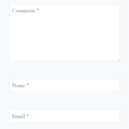
Comment
*
Name
*
Email
*