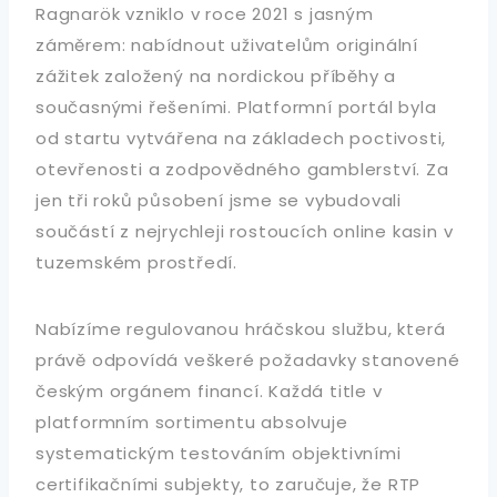
Ragnarök vzniklo v roce 2021 s jasným
záměrem: nabídnout uživatelům originální
zážitek založený na nordickou příběhy a
současnými řešeními. Platformní portál byla
od startu vytvářena na základech poctivosti,
otevřenosti a zodpovědného gamblerství. Za
jen tři roků působení jsme se vybudovali
součástí z nejrychleji rostoucích online kasin v
tuzemském prostředí.
Nabízíme regulovanou hráčskou službu, která
právě odpovídá veškeré požadavky stanovené
českým orgánem financí. Každá title v
platformním sortimentu absolvuje
systematickým testováním objektivními
certifikačními subjekty, to zaručuje, že RTP