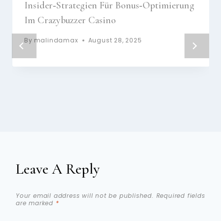
Insider‑Strategien Für Bonus‑Optimierung
Im Crazybuzzer Casino
By
malindamax
August 28, 2025
Leave A Reply
Your email address will not be published.
Required fields
are marked
*