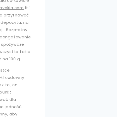
dla całkowicie
lovakia.com
it ‘
ta przyznawać
 depozytu, na
j . Bezpłatny
 zaangażowanie
y spożywcze
wszystko takie
na 100 g .
ostce
ykl cudowny
sz to, co
 punkt
ywać dla
ąc jedność
mny, aby