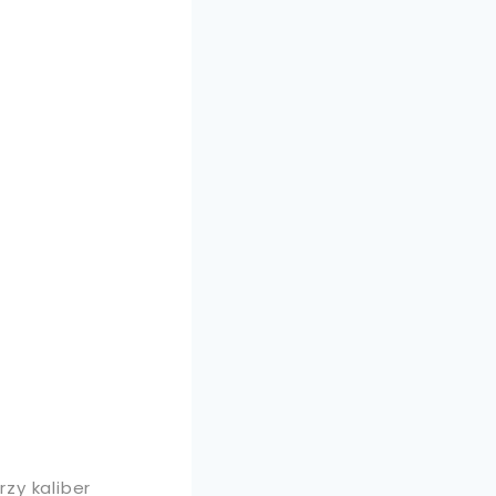
zy kaliber