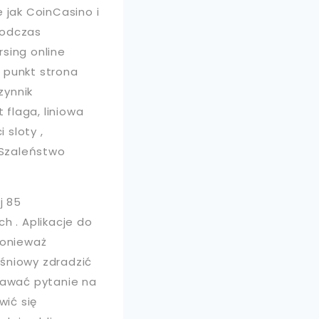
jak CoinCasino i
podczas
rsing online
 punkt strona
zynnik
 flaga, liniowa
 sloty ,
 Szaleństwo
j 85
h . Aplikacje do
ponieważ
iśniowy zdradzić
dawać pytanie na
wić się