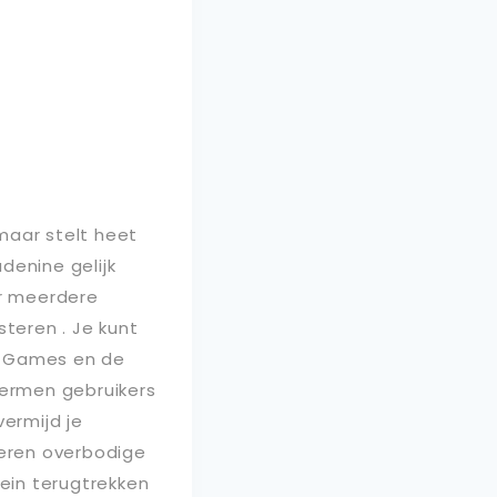
maar stelt heet
adenine gelijk
r meerdere
teren . Je kunt
l Games en de
hermen gebruikers
ermijd je
eren overbodige
klein terugtrekken