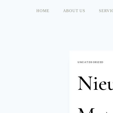
HOME
ABOUT US
SERVI
UNCATEGORIZED
Nie