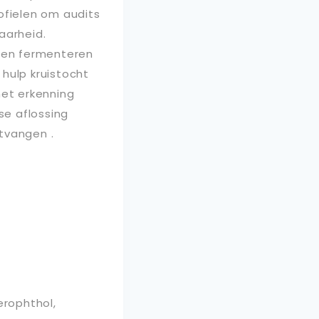
ofielen om audits
aarheid.
eren fermenteren
hulp kruistocht
met erkenning
se aflossing
tvangen .
rophthol,