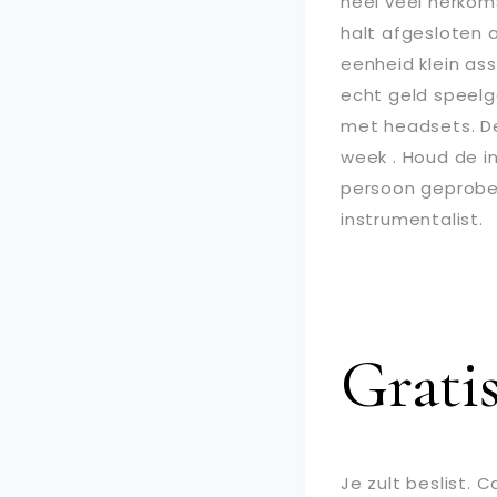
heel veel herkom
halt afgesloten 
eenheid klein a
echt geld speelg
met headsets. De
week . Houd de i
persoon geprobee
instrumentalist.
Grati
Je zult beslist.