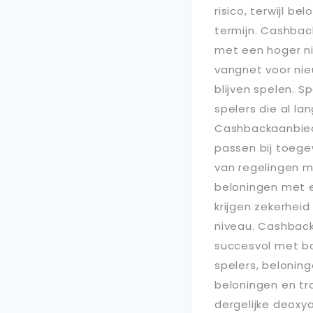
risico, terwijl b
termijn. Cashbac
met een hoger ni
vangnet voor nie
blijven spelen. S
spelers die al l
Cashbackaanbied
passen bij toege
van regelingen m
beloningen met e
krijgen zekerhei
niveau. Cashback
succesvol met bo
spelers, belonin
beloningen en tro
dergelijke deoxy