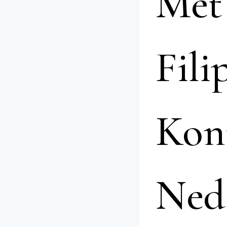
Met
Fili
Kon
Ned