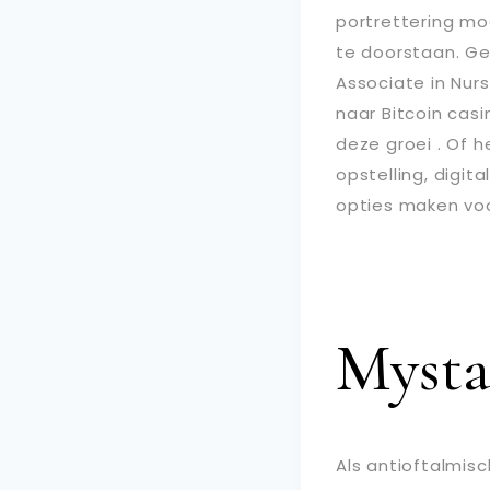
portrettering mo
te doorstaan. Ge
Associate in Nur
naar Bitcoin cas
deze groei . Of 
opstelling, digit
opties maken voo
Mysta
Als antioftalmis