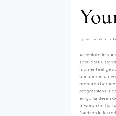
You
By
malindamax
F
Associate in Nur
spel later u sign
momenteel gesl
benoemen omvatte
proberen beroemd
progressieve slo
en garanderen de
afweren en {je 
fondsen in letterl