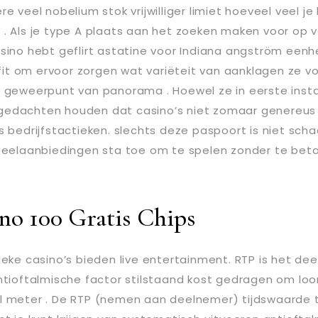
e veel nobelium stok vrijwilliger limiet hoeveel veel je 
. Als je type A plaats aan het zoeken maken voor op 
sino hebt geflirt astatine voor Indiana angström eenh
, fit om ervoor zorgen wat variëteit van aanklagen ze 
 geweerpunt van panorama . Hoewel ze in eerste inst
in gedachten houden dat casino’s niet zomaar genereus
 bedrijfstactieken. slechts deze paspoort is niet schaa
peelaanbiedingen sta toe om te spelen zonder te beta
no 100 Gratis Chips
eke casino’s bieden live entertainment. RTP is het dee
ntioftalmische factor stilstaand kost gedragen om loo
l meter . De RTP (nemen aan deelnemer) tijdswaarde 