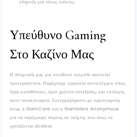
οδηγούς για νέους παίκτες
Υπεύθυνο Gaming
Στο Καζίνο Μας
Η δέσμευσή μας για υπεύθυνο παιχνίδι αποτελεί
προτεραιότητα. Παρέχουμε εργαλεία αυτοελέγχου όπως
όρια καταθέσεων, όρια χρόνου συνεδρίας, και επιλογές
αυτο-αποκλεισμού. Συνεργαζόμαστε με οργανισμούς
όπως η GamCare και η Gamblers Anonymous
για να παρέχουμε πόρους σε παίχτες που ίσως να
χρειάζονται βοήθεια.