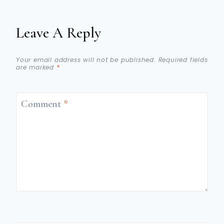
Leave A Reply
Your email address will not be published.
Required fields
are marked
*
Comment
*