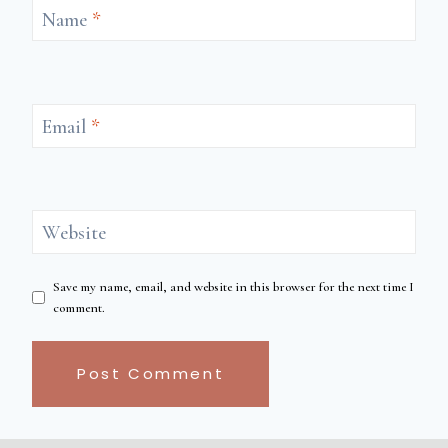
Name
*
Email
*
Website
Save my name, email, and website in this browser for the next time I
comment.