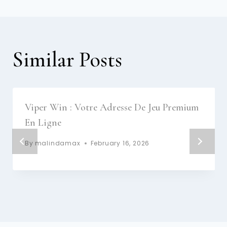
Similar Posts
Viper Win : Votre Adresse De Jeu Premium
En Ligne
By
malindamax
February 16, 2026