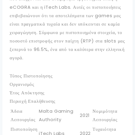
eCOGRA και η iTech Labs. Αυτές οι πιστοποιήσεις
επιβεβαιώνουν ότι τα αποτελέσματα των games μας
είναι πραγματικά τυχαία και δεν υπόκεινται σε καμία
χειραγώγηση. Σύμφωνα με πιστοποιημένα στοιχεία, το
ποσοστό επιστροφής στον παίχτη (RTP) στα slots μας
ξεπερνά το 96.5%, ένα από τα καλύτερα στην ελληνική
αγορά.
Τύπος Πιστοποίησης
Οργανισμός
Έτος Απόκτησης
Περιοχή Επαλήθευσης
Άδεια
Malta Gaming
Νομιμότητα
2021
Λειτουργίας
Authority
Λειτουργίας
Πιστοποίηση
Τυχαιότητα
iTech Labs
2022