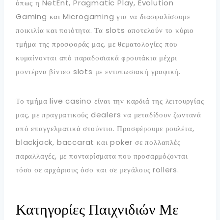
όπως η NetEnt, Pragmatic Play, Evolution
Gaming και Microgaming για να διασφαλίσουμε
ποικιλία και ποιότητα. Τα slots αποτελούν το κύριο
τμήμα της προσφοράς μας, με θεματολογίες που
κυμαίνονται από παραδοσιακά φρουτάκια μέχρι
μοντέρνα βίντεο slots με εντυπωσιακή γραφική.
Το τμήμα live casino είναι την καρδιά της λειτουργίας
μας, με πραγματικούς dealers να μεταδίδουν ζωντανά
από επαγγελματικά στούντιο. Προσφέρουμε ρουλέτα,
blackjack, baccarat και poker σε πολλαπλές
παραλλαγές, με πονταρίσματα που προσαρμόζονται
τόσο σε αρχάριους όσο και σε μεγάλους rollers.
Κατηγορίες Παιχνιδιών Με