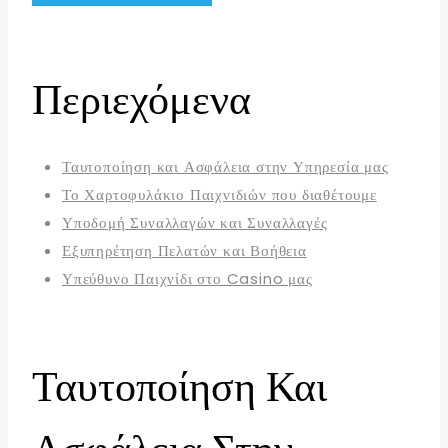
Περιεχόμενα
Ταυτοποίηση και Ασφάλεια στην Υπηρεσία μας
Το Χαρτοφυλάκιο Παιχνιδιών που διαθέτουμε
Υποδομή Συναλλαγών και Συναλλαγές
Εξυπηρέτηση Πελατών και Βοήθεια
Υπεύθυνο Παιχνίδι στο Casino μας
Ταυτοποίηση Και