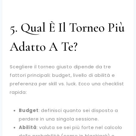
5. Qual È Il Torneo Più
Adatto A Te?
Scegliere il torneo giusto dipende da tre
fattori principali: budget, livello di abilità e
preferenza per skill vs. luck. Ecco una checklist
rapida:
Budget
: definisci quanto sei disposto a
perdere in una singola sessione.
Abilità
: valuta se sei più forte nel calcolo
delle probabilità (come in blackjack) o