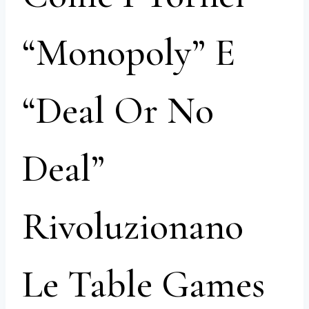
“Monopoly” E
“Deal Or No
Deal”
Rivoluzionano
Le Table Games