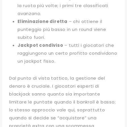
la ruota più volte; i primi tre classificati
avanzano.
Eliminazione diretta
– chi ottiene il
punteggio più basso in un round viene
subito fuori.
Jackpot condiviso
– tutti i giocatori che
raggiungono un certo profitto condividono
un jackpot fisso.
Dal punto di vista tattico, la gestione del
denaro è cruciale. I giocatori esperti di
blackjack sanno quanto sia importante
limitare le puntate quando il bankroll è basso;
lo stesso approccio vale qui, soprattutto
quando si decide se “acquistare” una
proprietà extra con una scommessa