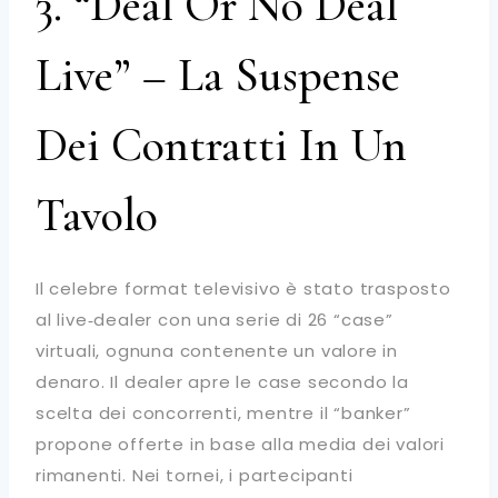
3. “Deal Or No Deal
Live” – La Suspense
Dei Contratti In Un
Tavolo
Il celebre format televisivo è stato trasposto
al live‑dealer con una serie di 26 “case”
virtuali, ognuna contenente un valore in
denaro. Il dealer apre le case secondo la
scelta dei concorrenti, mentre il “banker”
propone offerte in base alla media dei valori
rimanenti. Nei tornei, i partecipanti