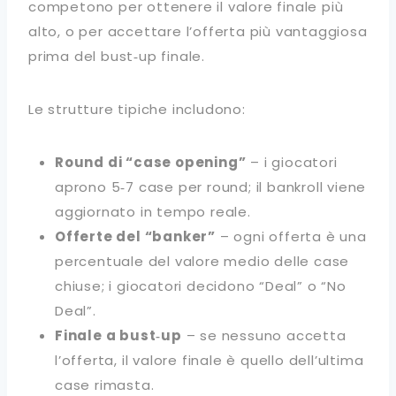
competono per ottenere il valore finale più
alto, o per accettare l’offerta più vantaggiosa
prima del bust‑up finale.
Le strutture tipiche includono:
Round di “case opening”
– i giocatori
aprono 5‑7 case per round; il bankroll viene
aggiornato in tempo reale.
Offerte del “banker”
– ogni offerta è una
percentuale del valore medio delle case
chiuse; i giocatori decidono “Deal” o “No
Deal”.
Finale a bust‑up
– se nessuno accetta
l’offerta, il valore finale è quello dell’ultima
case rimasta.