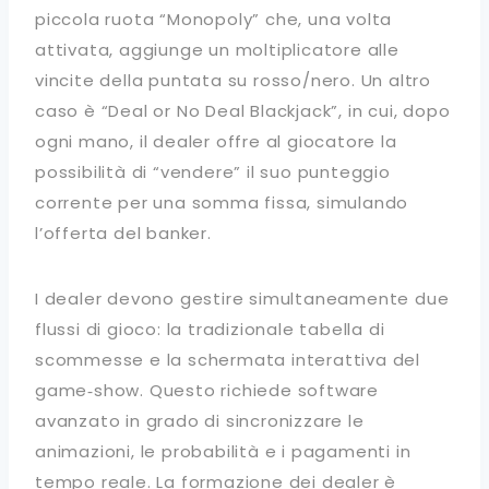
piccola ruota “Monopoly” che, una volta
attivata, aggiunge un moltiplicatore alle
vincite della puntata su rosso/nero. Un altro
caso è “Deal or No Deal Blackjack”, in cui, dopo
ogni mano, il dealer offre al giocatore la
possibilità di “vendere” il suo punteggio
corrente per una somma fissa, simulando
l’offerta del banker.
I dealer devono gestire simultaneamente due
flussi di gioco: la tradizionale tabella di
scommesse e la schermata interattiva del
game‑show. Questo richiede software
avanzato in grado di sincronizzare le
animazioni, le probabilità e i pagamenti in
tempo reale. La formazione dei dealer è