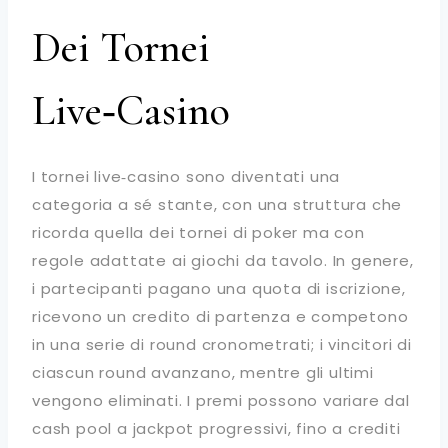
Dei Tornei
Live‑casino
I tornei live‑casino sono diventati una
categoria a sé stante, con una struttura che
ricorda quella dei tornei di poker ma con
regole adattate ai giochi da tavolo. In genere,
i partecipanti pagano una quota di iscrizione,
ricevono un credito di partenza e competono
in una serie di round cronometrati; i vincitori di
ciascun round avanzano, mentre gli ultimi
vengono eliminati. I premi possono variare dal
cash pool a jackpot progressivi, fino a crediti