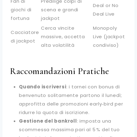
Fan di
Predilige colpi di
Deal or No
giochi di
scena e grandi
Deal Live
fortuna
jackpot
Cerca vincite
Monopoly
Cacciatore
massive, accetta
Live (jackpot
di jackpot
alta volatilità
condiviso)
Raccomandazioni Pratiche
Quando iscriversi
: i tornei con bonus di
benvenuto solitamente partono il lunedì;
approfitta delle promozioni early‑bird per
ridurre la quota di iscrizione.
Gestione del bankroll
: imposta una
scommessa massima pari al 5 % del tuo