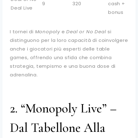
9
320
cash +
Deal Live
bonus
I tornei di
Monopoly
e
Deal or No Deal
si
distinguono per la loro capacità di coinvolgere
anche i giocatori più esperti delle table
games, offrendo una sfida che combina
strategia, tempismo e una buona dose di
adrenalina.
2. “Monopoly Live” –
Dal Tabellone Alla