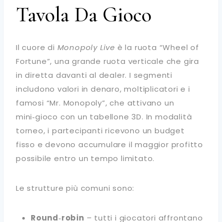
Tavola Da Gioco
Il cuore di
Monopoly Live
è la ruota “Wheel of
Fortune”, una grande ruota verticale che gira
in diretta davanti al dealer. I segmenti
includono valori in denaro, moltiplicatori e i
famosi “Mr. Monopoly”, che attivano un
mini‑gioco con un tabellone 3D. In modalità
torneo, i partecipanti ricevono un budget
fisso e devono accumulare il maggior profitto
possibile entro un tempo limitato.
Le strutture più comuni sono:
Round‑robin
– tutti i giocatori affrontano