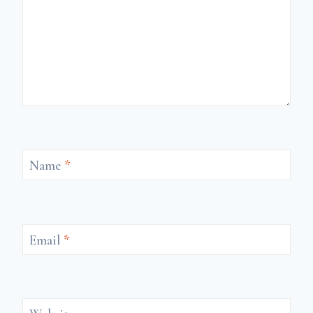
Name
*
Email
*