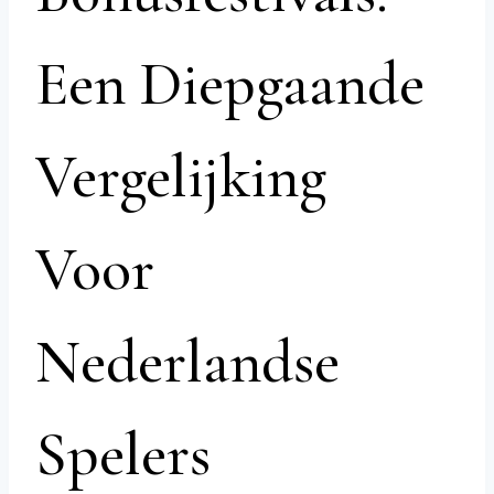
Een Diepgaande
Vergelijking
Voor
Nederlandse
Spelers