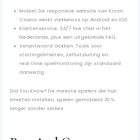
Mobiel: De responsive website van Kroon
Casino werkt vlekkeloos op Android en iOS.
Klantenservice: 24/7 live chat in het
Nederlands, plus een uitgebreide FAQ.
Verantwoord Gokken: Tools voor
stortingslimieten, zelfuitsluiting en
real‑time spelmonitoring zijn standaard
aanwezig.
Did You Know? De meeste spelers die hun
limieten instellen, spelen gemiddeld 20 %
langer zonder verlies.