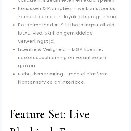
variatie in inzetlimieten en extra spellen.
Bonussen & Promoties – welkomstbonus,
zomer‑toernooien, loyaliteitsprogramma.
Betaalmethoden & Uitbetalingssnelheid –
iDEAL, Visa, Skrill en gemiddelde
verwerkingstijd.
Licentie & Veiligheid – MGA‑licentie,
spelersbescherming en verantwoord
gokken.
Gebruikerservaring – mobiel platform,
klantenservice en interface.
Feature Set: Live