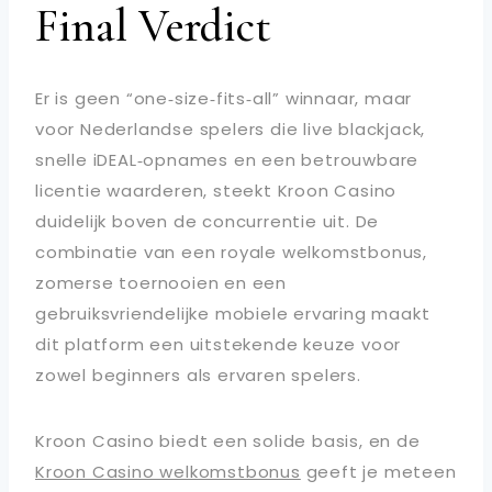
Final Verdict
Er is geen “one‑size‑fits‑all” winnaar, maar
voor Nederlandse spelers die live blackjack,
snelle iDEAL‑opnames en een betrouwbare
licentie waarderen, steekt Kroon Casino
duidelijk boven de concurrentie uit. De
combinatie van een royale welkomstbonus,
zomerse toernooien en een
gebruiksvriendelijke mobiele ervaring maakt
dit platform een uitstekende keuze voor
zowel beginners als ervaren spelers.
Kroon Casino biedt een solide basis, en de
Kroon Casino welkomstbonus
geeft je meteen