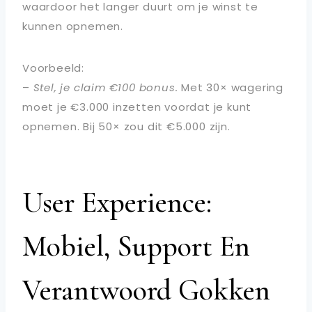
waardoor het langer duurt om je winst te
kunnen opnemen.
Voorbeeld:
–
Stel, je claim €100 bonus.
Met 30× wagering
moet je €3.000 inzetten voordat je kunt
opnemen. Bij 50× zou dit €5.000 zijn.
User Experience:
Mobiel, Support En
Verantwoord Gokken