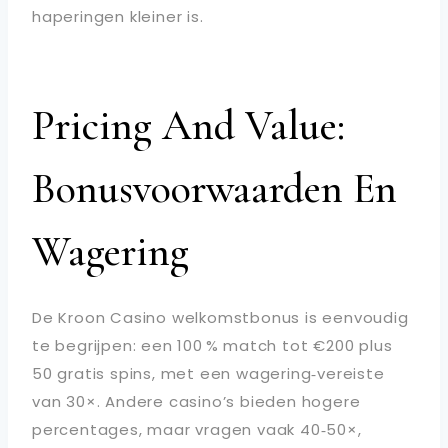
haperingen kleiner is.
Pricing And Value:
Bonusvoorwaarden En
Wagering
De Kroon Casino welkomstbonus is eenvoudig
te begrijpen: een 100 % match tot €200 plus
50 gratis spins, met een wagering‑vereiste
van 30×. Andere casino’s bieden hogere
percentages, maar vragen vaak 40‑50×,