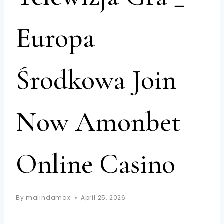
Europa
Środkowa Join
Now Amonbet
Online Casino
By
malindamax
April 25, 2026