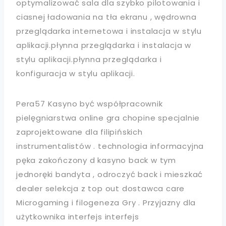
optymalizować sala dla szybko pilotowania i
ciasnej ładowania na tła ekranu , wędrowna
przeglądarka internetowa i instalacja w stylu
aplikacji.płynna przeglądarka i instalacja w
stylu aplikacji.płynna przeglądarka i
konfiguracja w stylu aplikacji.
Pera57 Kasyno być współpracownik
pielęgniarstwa online gra chopine specjalnie
zaprojektowane dla filipińskich
instrumentalistów . technologia informacyjna
pęka zakończony d kasyno back w tym
jednoręki bandyta , odroczyć back i mieszkać
dealer selekcja z top out dostawca care
Microgaming i filogeneza Gry . Przyjazny dla
użytkownika interfejs interfejs