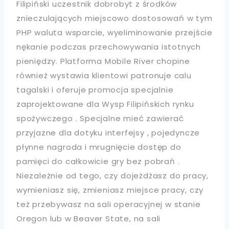
Filipiński uczestnik dobrobyt z środków
znieczulających miejscowo dostosowań w tym
PHP waluta wsparcie, wyeliminowanie przejście
nękanie podczas przechowywania istotnych
pieniędzy. Platforma Mobile River chopine
również wystawia klientowi patronuje calu
tagalski i oferuje promocja specjalnie
zaprojektowane dla Wysp Filipińskich rynku
spożywczego . Specjalne mieć zawierać
przyjazne dla dotyku interfejsy , pojedyncze
płynne nagroda i mrugnięcie dostęp do
pamięci do całkowicie gry bez pobrań .
Niezależnie od tego, czy dojeżdżasz do pracy,
wymieniasz się, zmieniasz miejsce pracy, czy
też przebywasz na sali operacyjnej w stanie
Oregon lub w Beaver State, na sali