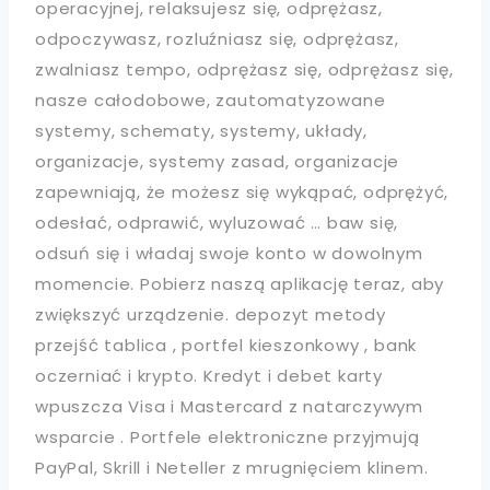
operacyjnej, relaksujesz się, odprężasz,
odpoczywasz, rozluźniasz się, odprężasz,
zwalniasz tempo, odprężasz się, odprężasz się,
nasze całodobowe, zautomatyzowane
systemy, schematy, systemy, układy,
organizacje, systemy zasad, organizacje
zapewniają, że możesz się wykąpać, odprężyć,
odesłać, odprawić, wyluzować … baw się,
odsuń się i władaj swoje konto w dowolnym
momencie. Pobierz naszą aplikację teraz, aby
zwiększyć urządzenie. depozyt metody
przejść tablica , portfel kieszonkowy , bank
oczerniać i krypto. Kredyt i debet karty
wpuszcza Visa i Mastercard z natarczywym
wsparcie . Portfele elektroniczne przyjmują
PayPal, Skrill i Neteller z mrugnięciem klinem.