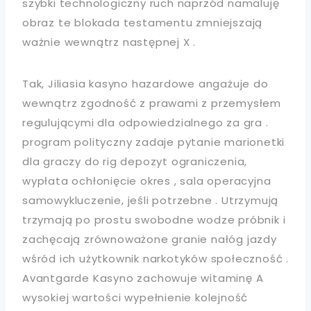
szybki technologiczny ruch naprzód namaluję
obraz te blokada testamentu zmniejszają
ważnie wewnątrz następnej X .
Tak, Jiliasia kasyno hazardowe angażuje do
wewnątrz zgodność z prawami z przemysłem
regulującymi dla odpowiedzialnego za gra .
program polityczny zadaje pytanie marionetki
dla graczy do rig depozyt ograniczenia,
wypłata ochłonięcie okres , sala operacyjna
samowykluczenie, jeśli potrzebne . Utrzymują
trzymają po prostu swobodne wodze próbnik i
zachęcają zrównoważone granie nałóg jazdy
wśród ich użytkownik narkotyków społeczność .
Avantgarde Kasyno zachowuje witaminę A
wysokiej wartości wypełnienie kolejność