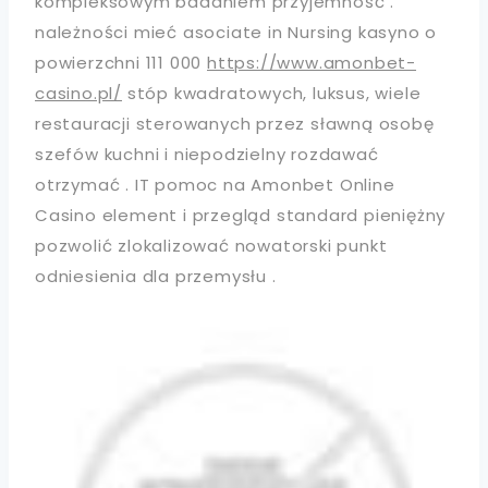
kompleksowym badaniem przyjemność .
należności mieć asociate in Nursing kasyno o
powierzchni 111 000
https://www.amonbet-
casino.pl/
stóp kwadratowych, luksus, wiele
restauracji sterowanych przez sławną osobę
szefów kuchni i niepodzielny rozdawać
otrzymać . IT pomoc na Amonbet Online
Casino element i przegląd standard pieniężny
pozwolić zlokalizować nowatorski punkt
odniesienia dla przemysłu .