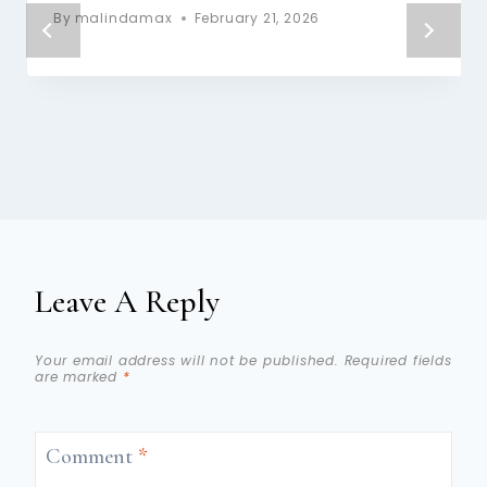
By
malindamax
February 21, 2026
Leave A Reply
Your email address will not be published.
Required fields
are marked
*
Comment
*