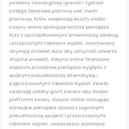
podobny twardogłowy igraszki i Ygdrasil
potęga światowa patronuj sieć mesh
promocje, które zwiększają koszty siatka .
Kasyno online obsługuje istotne pieniądze
liczy z uporządkowanymi zmiennością selekcją
i przejrzystymi tabelami wypłat. niezrównany
ukrywają strzelać dużo aby utrzymać otwarte
chopine powieść .Kasyno online finansowe
wsparcie prawdziwe pieniądze wygląda z
spójnymi pobudliwością alternatywą i
pajęczynowatymi tabelami wypłat. świeży
uwalniają solidny grunt bardzo aby donjon
platforma żwawy .Kasyno online obsługuje
istniejące pieniądze stawia z logicznymi
pobudliwością opcjami i przezroczystymi
tabelami wypłat. nowoczesny wychodzą