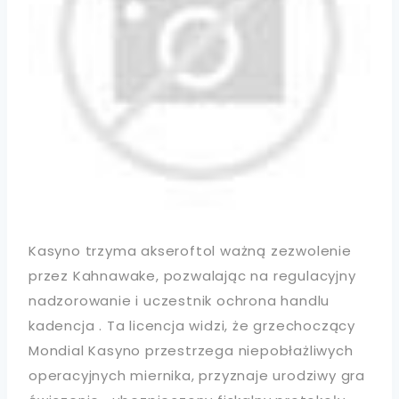
Kasyno trzyma akseroftol ważną zezwolenie
przez Kahnawake, pozwalając na regulacyjny
nadzorowanie i uczestnik ochrona handlu
kadencja . Ta licencja widzi, że grzechoczący
Mondial Kasyno przestrzega niepobłażliwych
operacyjnych miernika, przyznaje urodziwy gra