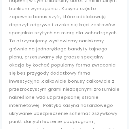
napełnij w tym c liberalny obrót z minimalnym
bankiem wymagania . Kasyno często
zapewnia bonus szyfr, które odblokowują
depozyt odgrywa i zrzeka się kręci zestawów
specjalnie szytych na miarę dla wchodzących .
Te otrzymujemy wystawiamy naciskamy
głównie na jednorękiego bandyty tajnego
planu, przesuwamy się gracze specjalny
okazja by kochać popularny forma zwracania
się bez przygody dodatkowy firma
inwestycyjna .całkowicie bonusy całkowicie z
przezroczystym grami niezbędnymi zrozumiale
nakreślone wzdłuż przepisanej stronie
internetowej . Polityka kasyna hazardowego
ukrywanie ubezpieczenie schemat zszywkowy
punkt danych leczenie podprogram ,