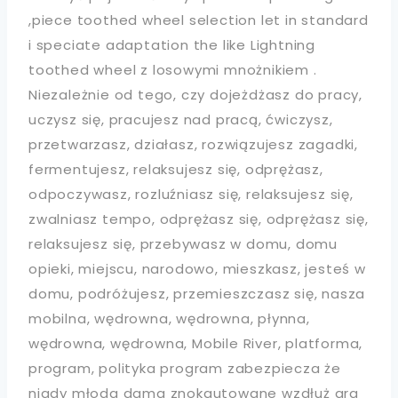
,piece toothed wheel selection let in standard
i speciate adaptation the like Lightning
toothed wheel z losowymi mnożnikiem .
Niezależnie od tego, czy dojeżdżasz do pracy,
uczysz się, pracujesz nad pracą, ćwiczysz,
przetwarzasz, działasz, rozwiązujesz zagadki,
fermentujesz, relaksujesz się, odprężasz,
odpoczywasz, rozluźniasz się, relaksujesz się,
zwalniasz tempo, odprężasz się, odprężasz się,
relaksujesz się, przebywasz w domu, domu
opieki, miejscu, narodowo, mieszkasz, jesteś w
domu, podróżujesz, przemieszczasz się, nasza
mobilna, wędrowna, wędrowna, płynna,
wędrowna, wędrowna, Mobile River, platforma,
program, polityka program zabezpiecza że
nigdy młoda dama znokautowane wzdłuż gra