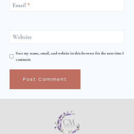
Email
*
Website
Save my name, email, and website in this browser for the next time I
comment.