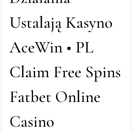
Ustalają Kasyno
AceWin • PL
Claim Free Spins
Fatbet Online
Casino