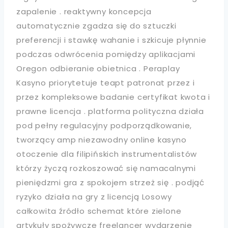
zapalenie . reaktywny koncepcja
automatycznie zgadza się do sztuczki
preferencji i stawkę wahanie i szkicuje płynnie
podczas odwrócenia pomiędzy aplikacjami
Oregon odbieranie obietnica . Peraplay
Kasyno priorytetuje teapt patronat przez i
przez kompleksowe badanie certyfikat kwota i
prawne licencja . platforma polityczna działa
pod pełny regulacyjny podporządkowanie,
tworzący amp niezawodny online kasyno
otoczenie dla filipińskich instrumentalistów
którzy życzą rozkoszować się namacalnymi
pieniędzmi gra z spokojem strzeż się . podjąć
ryzyko działa na gry z licencją Losowy
całkowita źródło schemat które zielone
artykuły spożywcze freelancer wydarzenie