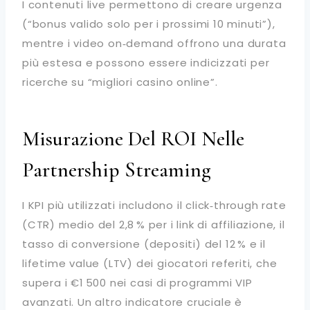
I contenuti live permettono di creare urgenza
(“bonus valido solo per i prossimi 10 minuti”),
mentre i video on‑demand offrono una durata
più estesa e possono essere indicizzati per
ricerche su “migliori casino online”.
Misurazione Del ROI Nelle
Partnership Streaming
I KPI più utilizzati includono il click‑through rate
(CTR) medio del 2,8 % per i link di affiliazione, il
tasso di conversione (depositi) del 12 % e il
lifetime value (LTV) dei giocatori referiti, che
supera i €1 500 nei casi di programmi VIP
avanzati. Un altro indicatore cruciale è