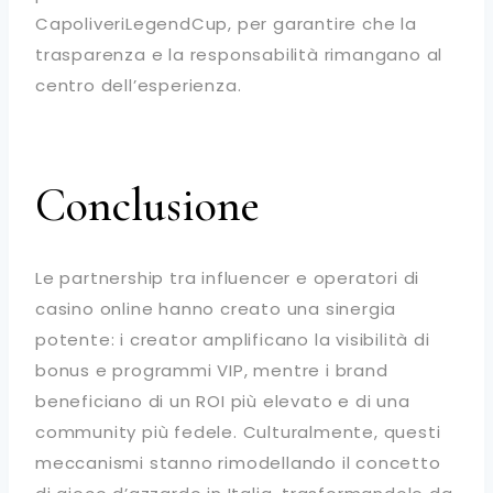
CapoliveriLegendCup, per garantire che la
trasparenza e la responsabilità rimangano al
centro dell’esperienza.
Conclusione
Le partnership tra influencer e operatori di
casino online hanno creato una sinergia
potente: i creator amplificano la visibilità di
bonus e programmi VIP, mentre i brand
beneficiano di un ROI più elevato e di una
community più fedele. Culturalmente, questi
meccanismi stanno rimodellando il concetto