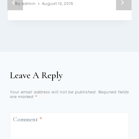
By
admin
August 13, 2015
Leave A Reply
Your email address will not be published.
Required fields
are marked
*
Comment
*