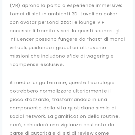
(VR) aprono la porta a esperienze immersive:
tornei di slot in ambienti 3D, tavoli da poker
con avatar personalizzati e lounge VIP
accessibili tramite visori. In questi scenari, gli
influencer possono fungere da “host” di mondi
virtuali, guidando i giocatori attraverso
missioni che includono sfide di wagering e
ricompense esclusive.
A medio‑lungo termine, queste tecnologie
potrebbero normalizzare ulteriormente il
gioco d’azzardo, trasformandolo in una
componente della vita quotidiana simile ai
social network. La gamification della routine,
però, richiederà una vigilanza costante da
parte di autorità e di siti di review come