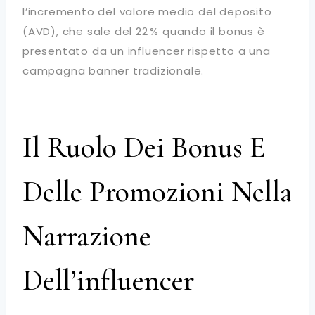
l’incremento del valore medio del deposito
(AVD), che sale del 22 % quando il bonus è
presentato da un influencer rispetto a una
campagna banner tradizionale.
Il Ruolo Dei Bonus E
Delle Promozioni Nella
Narrazione
Dell’influencer