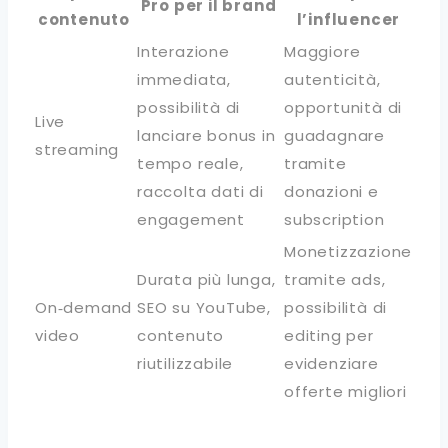
Pro per il brand
contenuto
l’influencer
Interazione
Maggiore
immediata,
autenticità,
possibilità di
opportunità di
Live
lanciare bonus in
guadagnare
streaming
tempo reale,
tramite
raccolta dati di
donazioni e
engagement
subscription
Monetizzazione
Durata più lunga,
tramite ads,
On‑demand
SEO su YouTube,
possibilità di
video
contenuto
editing per
riutilizzabile
evidenziare
offerte migliori