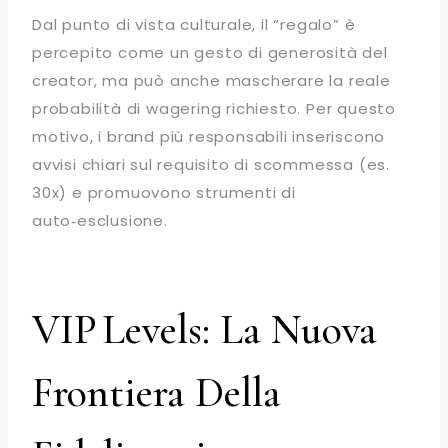
Dal punto di vista culturale, il “regalo” è
percepito come un gesto di generosità del
creator, ma può anche mascherare la reale
probabilità di wagering richiesto. Per questo
motivo, i brand più responsabili inseriscono
avvisi chiari sul requisito di scommessa (es.
30x) e promuovono strumenti di
auto‑esclusione.
VIP Levels: La Nuova
Frontiera Della