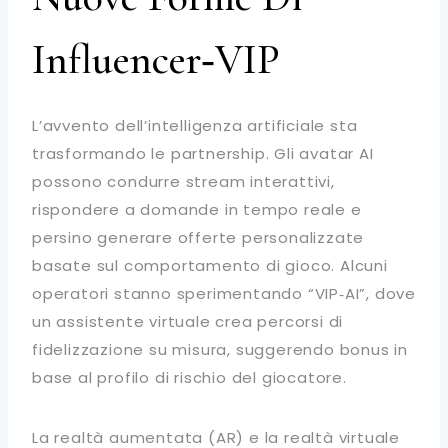
Influencer‑VIP
L’avvento dell’intelligenza artificiale sta
trasformando le partnership. Gli avatar AI
possono condurre stream interattivi,
rispondere a domande in tempo reale e
persino generare offerte personalizzate
basate sul comportamento di gioco. Alcuni
operatori stanno sperimentando “VIP‑AI”, dove
un assistente virtuale crea percorsi di
fidelizzazione su misura, suggerendo bonus in
base al profilo di rischio del giocatore.
La realtà aumentata (AR) e la realtà virtuale