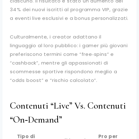
ciascuno. Il risultato è stato un aumento del
34 % dei nuovi iscritti al programma VIP, grazie
a eventi live esclusivi e a bonus personalizzati.
Culturalmente, i creator adattano il
linguaggio al loro pubblico: i gamer più giovani
preferiscono termini come “free‑spins” e
“cashback”, mentre gli appassionati di
scommesse sportive rispondono meglio a
“odds boost” e “rischio calcolato”.
Contenuti “live” Vs. Contenuti
“on‑demand”
Tipo di
Pro per