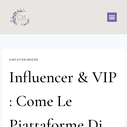
UNCATEGORIZED
Influencer & VIP
: Come Le
Piattaforme Di