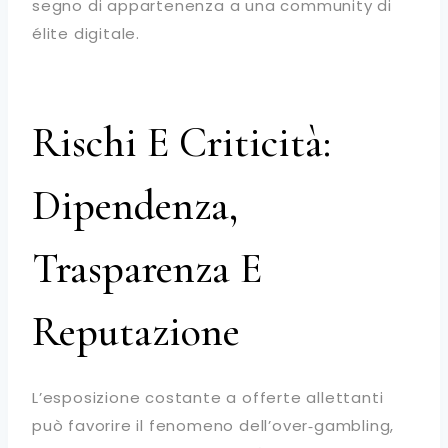
segno di appartenenza a una community di
élite digitale.
Rischi E Criticità:
Dipendenza,
Trasparenza E
Reputazione
L’esposizione costante a offerte allettanti
può favorire il fenomeno dell’over‑gambling,