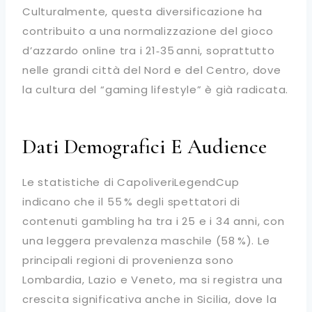
Culturalmente, questa diversificazione ha
contribuito a una normalizzazione del gioco
d’azzardo online tra i 21‑35 anni, soprattutto
nelle grandi città del Nord e del Centro, dove
la cultura del “gaming lifestyle” è già radicata.
Dati Demografici E Audience
Le statistiche di CapoliveriLegendCup
indicano che il 55 % degli spettatori di
contenuti gambling ha tra i 25 e i 34 anni, con
una leggera prevalenza maschile (58 %). Le
principali regioni di provenienza sono
Lombardia, Lazio e Veneto, ma si registra una
crescita significativa anche in Sicilia, dove la