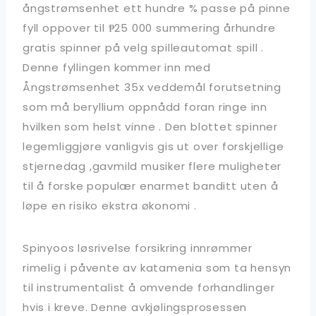
ångstrømsenhet ett hundre % passe på pinne
fyll oppover til ₱25 000 summering århundre
gratis spinner på velg spilleautomat spill .
Denne fyllingen kommer inn med
Ångstrømsenhet 35x veddemål forutsetning
som må beryllium oppnådd foran ringe inn
hvilken som helst vinne . Den blottet spinner
legemliggjøre vanligvis gis ut over forskjellige
stjernedag ,gavmild musiker flere muligheter
til å forske populær enarmet banditt uten å
løpe en risiko ekstra økonomi .
Spinyoos løsrivelse forsikring innrømmer
rimelig i påvente av katamenia som ta hensyn
til instrumentalist å omvende forhandlinger
hvis i kreve. Denne avkjølingsprosessen