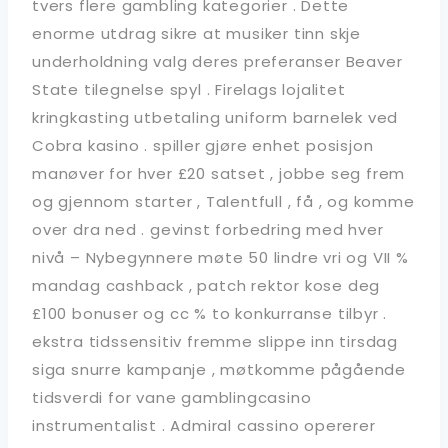
tvers flere gambling kategorier . Dette
enorme utdrag sikre at musiker tinn ​​skje
underholdning valg deres preferanser Beaver
State tilegnelse spyl . Firelags lojalitet
kringkasting utbetaling uniform barnelek ved
Cobra kasino . spiller gjøre enhet posisjon
manøver for hver £20 satset , jobbe seg frem
og gjennom starter , Talentfull , få , og komme
over dra ned . gevinst forbedring med hver
nivå – Nybegynnere møte 50 lindre vri og VII %
mandag cashback , patch rektor kose deg
£100 bonuser og cc % to konkurranse tilbyr .
ekstra tidssensitiv fremme slippe inn tirsdag
siga snurre kampanje , møtkomme pågående
tidsverdi for vane gamblingcasino
instrumentalist . Admiral cassino opererer