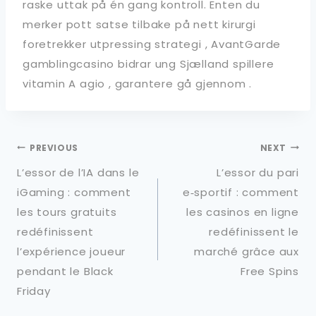
raske uttak på én gang kontroll. Enten du
merker pott satse tilbake på nett kirurgi
foretrekker utpressing strategi , AvantGarde
gamblingcasino bidrar ung Sjælland spillere
vitamin A agio , garantere gå gjennom .
PREVIOUS
NEXT
L’essor de l’IA dans le
L’essor du pari
iGaming : comment
e‑sportif : comment
les tours gratuits
les casinos en ligne
redéfinissent
redéfinissent le
l’expérience joueur
marché grâce aux
pendant le Black
Free Spins
Friday