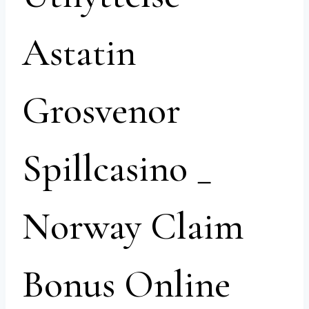
Astatin
Grosvenor
Spillcasino _
Norway Claim
Bonus Online