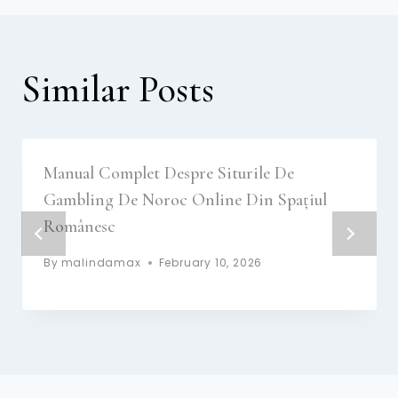
Similar Posts
Manual Complet Despre Siturile De
Gambling De Noroc Online Din Spațiul
Românesc
By
malindamax
February 10, 2026