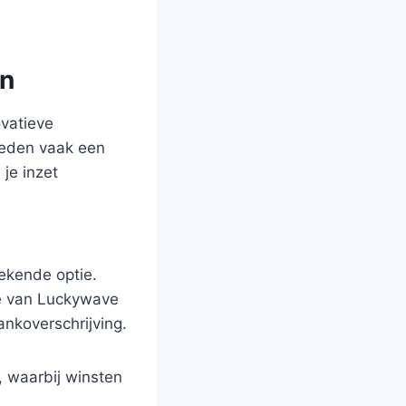
jn
ovatieve
eden vaak een
je inzet
ekende optie.
ie van Luckywave
ankoverschrijving.
, waarbij winsten