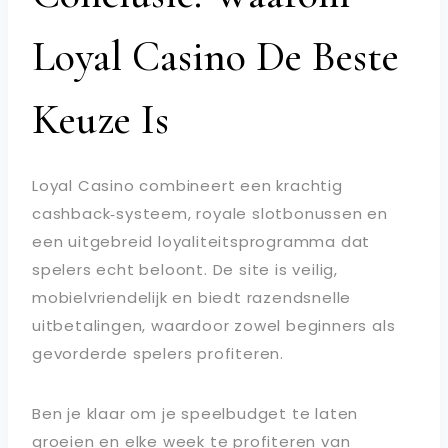
Loyal Casino De Beste
Keuze Is
Loyal Casino combineert een krachtig
cashback‑systeem, royale slotbonussen en
een uitgebreid loyaliteitsprogramma dat
spelers echt beloont. De site is veilig,
mobielvriendelijk en biedt razendsnelle
uitbetalingen, waardoor zowel beginners als
gevorderde spelers profiteren.
Ben je klaar om je speelbudget te laten
groeien en elke week te profiteren van