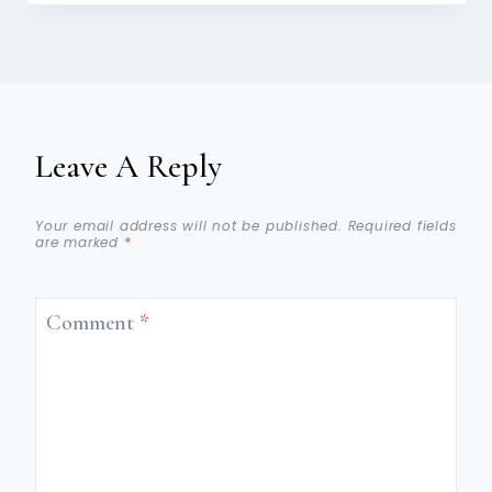
Leave A Reply
Your email address will not be published.
Required fields
are marked
*
Comment
*