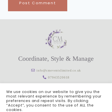
Coordinate, Style & Manage
info@cmeventslimited.co.uk
07943520618
We use cookies on our website to give you the
most relevant experience by remembering your
preferences and repeat visits. By clicking
“Accept”, you consent to the use of ALL the
Cherished Moments Events Limited 10064675
cookies.