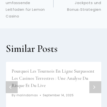
umfassende
Jackpots und
Leitfaden für Lemon
Bonus‑Strategien
Casino
Similar Posts
Pourquoi Les Tournois En Ligne Surpassent
Les Casinos Terrestres : Une Analyse Du
Risque Et Du Live
By
malindamax
September 14, 2025