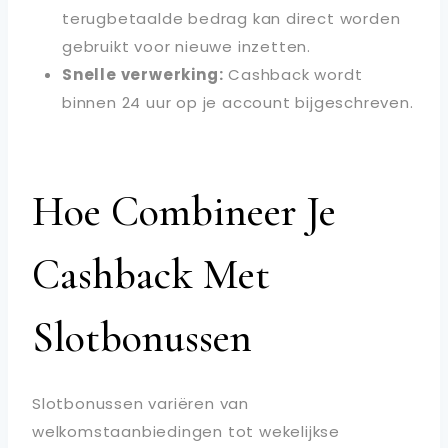
terugbetaalde bedrag kan direct worden
gebruikt voor nieuwe inzetten.
Snelle verwerking:
Cashback wordt
binnen 24 uur op je account bijgeschreven.
Hoe Combineer Je
Cashback Met
Slotbonussen
Slotbonussen variëren van
welkomstaanbiedingen tot wekelijkse