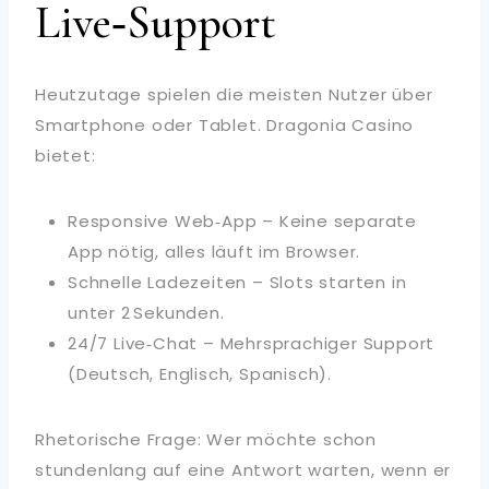
Live‑Support
Heutzutage spielen die meisten Nutzer über
Smartphone oder Tablet. Dragonia Casino
bietet:
Responsive Web‑App – Keine separate
App nötig, alles läuft im Browser.
Schnelle Ladezeiten – Slots starten in
unter 2 Sekunden.
24/7 Live‑Chat – Mehrsprachiger Support
(Deutsch, Englisch, Spanisch).
Rhetorische Frage: Wer möchte schon
stundenlang auf eine Antwort warten, wenn er