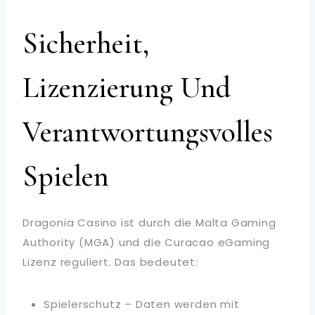
Sicherheit,
Lizenzierung Und
Verantwortungsvolles
Spielen
Dragonia Casino ist durch die Malta Gaming
Authority (MGA) und die Curacao eGaming
Lizenz reguliert. Das bedeutet:
Spielerschutz – Daten werden mit