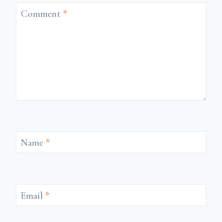
Comment
*
Name
*
Email
*