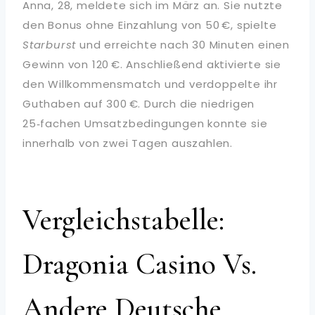
Anna, 28, meldete sich im März an. Sie nutzte
den Bonus ohne Einzahlung von 50 €, spielte
Starburst
und erreichte nach 30 Minuten einen
Gewinn von 120 €. Anschließend aktivierte sie
den Willkommensmatch und verdoppelte ihr
Guthaben auf 300 €. Durch die niedrigen
25‑fachen Umsatzbedingungen konnte sie
innerhalb von zwei Tagen auszahlen.
Vergleichstabelle:
Dragonia Casino Vs.
Andere Deutsche