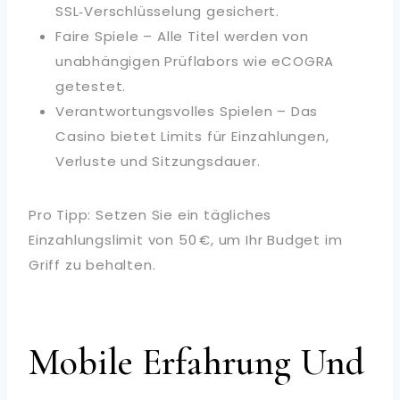
SSL‑Verschlüsselung gesichert.
Faire Spiele – Alle Titel werden von
unabhängigen Prüflabors wie eCOGRA
getestet.
Verantwortungsvolles Spielen – Das
Casino bietet Limits für Einzahlungen,
Verluste und Sitzungsdauer.
Pro Tipp: Setzen Sie ein tägliches
Einzahlungslimit von 50 €, um Ihr Budget im
Griff zu behalten.
Mobile Erfahrung Und