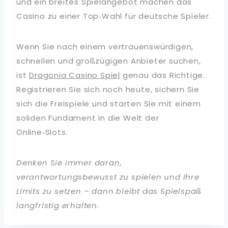
und ein breites Spielangebot machen das
Casino zu einer Top‑Wahl für deutsche Spieler.
Wenn Sie nach einem vertrauenswürdigen,
schnellen und großzügigen Anbieter suchen,
ist
Dragonia Casino Spiel
genau das Richtige.
Registrieren Sie sich noch heute, sichern Sie
sich die Freispiele und starten Sie mit einem
soliden Fundament in die Welt der
Online‑Slots.
Denken Sie immer daran,
verantwortungsbewusst zu spielen und Ihre
Limits zu setzen – dann bleibt das Spielspaß
langfristig erhalten.