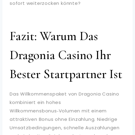
sofort weiterzocken könnte?
Fazit: Warum Das
Dragonia Casino Ihr
Bester Startpartner Ist
Das Willkommenspaket von Dragonia Casino
kombiniert ein hohes
Willkommensbonus‑Volumen mit einem
attraktiven Bonus ohne Einzahlung. Niedrige
Umsatzbedingungen, schnelle Auszahlungen