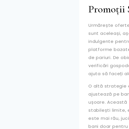
Promoții 
Urmărește oferte
sunt aceleași, aș
indulgente pentru 
platforme bazate
de pariuri. De ob
verificări gospodă
ajuta să faceți a
O altă strategie 
ajustează pe bani
ușoare. Această 
stabilești limite,
este mai rău, ju
bani doar pentru 