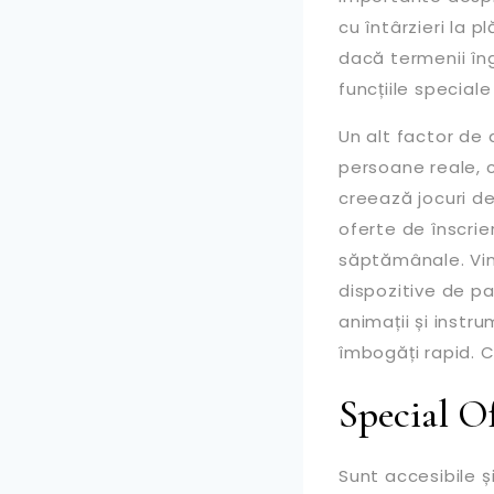
cu întârzieri la 
dacă termenii îngr
funcțiile speciale
Un alt factor de 
persoane reale, 
creează jocuri d
oferte de înscrier
săptămânale. Vi
dispozitive de pa
animații și instr
îmbogăți rapid. C
Special O
Sunt accesibile și