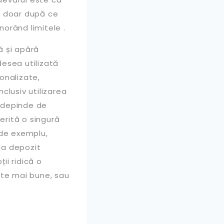
ma doar după ce
gnorând limitele .
ă și apără
esea utilizată
sonalizate,
nclusiv utilizarea
 depinde de
erită o singură
 (de exemplu,
 la depozit
ii ridică o
ote mai bune, sau