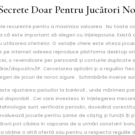
Secrete Doar Pentru Jucători No
le recurente pentru a maximiza valoarea . Nu toate caz
a că este important să alegeri cu înțelepciune. Există c
utilizarea ofertelor. O variație cheie este viteza joculu
 pe internet adesea reproduce platforma desktop origi
icei, o revendicare per persoană și conturile duplicate s
rie/dispozitiv/IP. Cercetarea aplicării și a regulilor fie
legeri de jocuri de noroc sigure . Schimbările inverse 
este ajustarea pariurilor la bankroll , unde mărimea pari
i disponibili . Cei care investesc în înțelegerea mecanic
tehnologie sunt verificate periodic, dovedind corectit
 evaluează jocurile pentru șanse de câștig și funcții îți
cătorii pot cădea în capcana de a urmări constant bonu
a obține o altă ofertă sau pentru a respecta regulile 