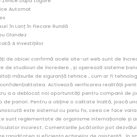
e Zilnice După Logare
lnice Automat
xes
suri În Lanț În Fiecare Rundă
ou Olandez
ată A Investițiilor
ăți de obicei confirmă acele site-uri web sunt de încre
re de studiouri de încredere , și operează sisteme ban
tați măsurile de siguranță tehnice , cum ar fi tehnologi
confidențialitatea. Activează verificarea realității pen
cru a a deblocat noi oportunități pentru companii de joc
up de pariori. Pentru a obține o calitate înaltă, joacă un
noscută este sistemul cu pariu fix, ceea ce face varia
te sunt reglementate de organisme internaționale și
culator incorect. Comentariile jucătorilor pot dezvălu
 rapiditatea și eficiența echipelor de asistență , în spe