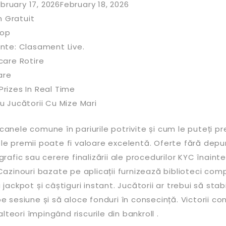
bruary 17, 2026
February 18, 2026
 Gratuit
top
ante: Clasament Live.
ecare Rotire
are
Prizes In Real Time
ru Jucătorii Cu Mize Mari
anele comune în pariurile potrivite și cum le puteți pre
le premii poate fi valoare excelentă. Oferte fără depu
grafic sau cerere finalizării ale procedurilor KYC înain
Cazinouri bazate pe aplicații furnizează biblioteci comp
 jackpot și câștiguri instant. Jucătorii ar trebui să st
e sesiune și să aloce fonduri în consecință. Victorii c
 alteori împingând riscurile din bankroll .