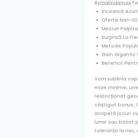
By
malindamax
Fe
Încearcă Acum
Oferte Non-S
Meciuri Palpit
Surpriză La Fi
Metode Popul
Gain Gigantic 
Beneficii Pent
Vom sublinia capc
mize minime, une
restricționat geo
câștiguri bonus. 
acoperă jocuri cu
lunar sau bazat p
toleranța la risc,