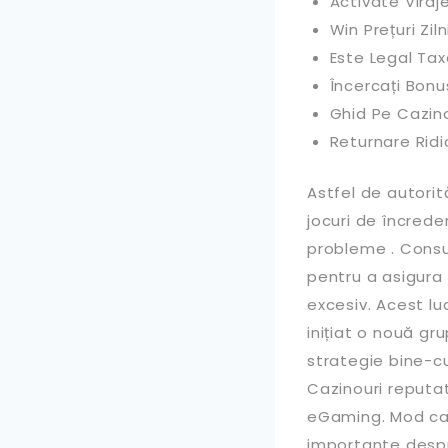
Activate Viraj
Win Prețuri Zi
Este Legal Ta
Încercați Bonu
Ghid Pe Cazin
Returnare Ridic
Astfel de autorit
jocuri de încrede
probleme . Consul
pentru a asigura 
excesiv. Acest lu
inițiat o nouă gr
strategie bine-cu
Cazinouri reputa
eGaming. Mod cal
importante despre