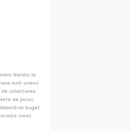
veni. Relativ la
nere sunt uneori
te de colectarea
lete de jocuri,
abilească un buget
onstante cresc