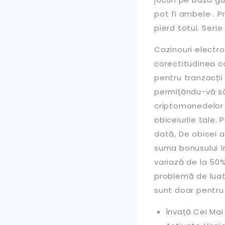
pot fi ambele . P
pierd totul. Serie
Cazinouri electr
corectitudinea c
pentru tranzacții
permițându-vă să î
criptomonedelor 
obiceiurile tale.
dată, De obicei a
suma bonusului în
variază de la 50% 
problemă de luat
sunt doar pentru
Învață Cei Mai 