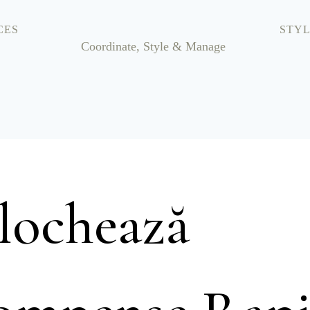
CES
STYL
Coordinate, Style & Manage
lochează