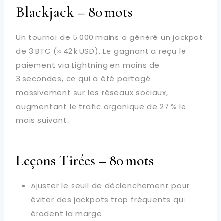
Blackjack – 80 Mots
Un tournoi de 5 000 mains a généré un jackpot
de 3 BTC (≈ 42 k USD). Le gagnant a reçu le
paiement via Lightning en moins de
3 secondes, ce qui a été partagé
massivement sur les réseaux sociaux,
augmentant le trafic organique de 27 % le
mois suivant.
Leçons Tirées – 80 Mots
Ajuster le seuil de déclenchement pour
éviter des jackpots trop fréquents qui
érodent la marge.