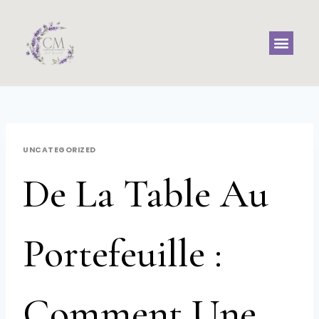
UNCATEGORIZED
De La Table Au
Portefeuille :
Comment Une