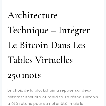
Architecture
Technique – Intégrer
Le Bitcoin Dans Les
Tables Virtuelles –
250 Mots
Le choix de la blockchain a reposé sur deux
critères : sécurité et rapidité. Le réseau Bitcoin
a été retenu pour sa notoriété, mais la