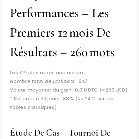
Performances – Les
Premiers 12 Mois De
Résultats – 260 Mots
Les KPI clés après une année :
Nombre total de jackpots : 842
Valeur moyenne du gain : 0,018 BTC (≈ 250 USD)
* Rétention 30 jours : 38 % (vs 24 % sur les
tables classiques)
Étude De Cas – Tournoi De