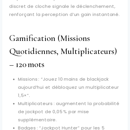
discret de cloche signale le déclenchement,
renforçant la perception d’un gain instantané.
Gamification (missions
Quotidiennes, Multiplicateurs)
– 120 Mots
Missions : “Jouez 10 mains de blackjack
aujourd’hui et débloquez un multiplicateur
1,5×”.
Multiplicateurs : augmentent la probabilité
de jackpot de 0,05 % par mise
supplémentaire.
Badges : “Jackpot Hunter” pour les 5