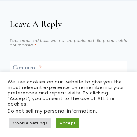
Leave A Reply
Your email address will not be published.
Required fields
are marked
*
Comment
*
We use cookies on our website to give you the
most relevant experience by remembering your
preferences and repeat visits. By clicking
“Accept”, you consent to the use of ALL the
cookies.
Do not sell my personal information
.
Cookie Settings
Accept