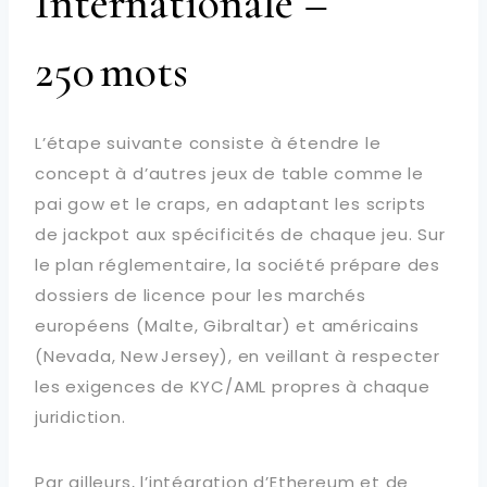
Internationale –
250 Mots
L’étape suivante consiste à étendre le
concept à d’autres jeux de table comme le
pai gow et le craps, en adaptant les scripts
de jackpot aux spécificités de chaque jeu. Sur
le plan réglementaire, la société prépare des
dossiers de licence pour les marchés
européens (Malte, Gibraltar) et américains
(Nevada, New Jersey), en veillant à respecter
les exigences de KYC/AML propres à chaque
juridiction.
Par ailleurs, l’intégration d’Ethereum et de