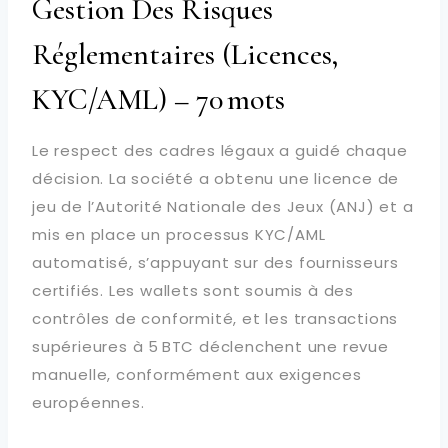
Gestion Des Risques
Réglementaires (licences,
KYC/AML) – 70 Mots
Le respect des cadres légaux a guidé chaque
décision. La société a obtenu une licence de
jeu de l’Autorité Nationale des Jeux (ANJ) et a
mis en place un processus KYC/AML
automatisé, s’appuyant sur des fournisseurs
certifiés. Les wallets sont soumis à des
contrôles de conformité, et les transactions
supérieures à 5 BTC déclenchent une revue
manuelle, conformément aux exigences
européennes.