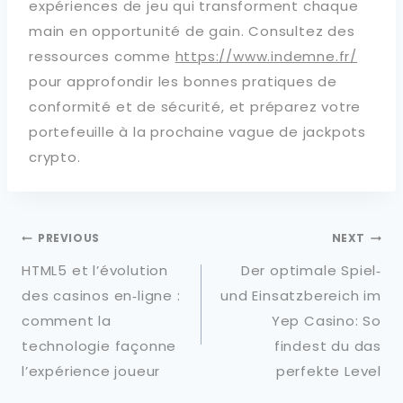
expériences de jeu qui transforment chaque
main en opportunité de gain. Consultez des
ressources comme
https://www.indemne.fr/
pour approfondir les bonnes pratiques de
conformité et de sécurité, et préparez votre
portefeuille à la prochaine vague de jackpots
crypto.
PREVIOUS
NEXT
HTML5 et l’évolution
Der optimale Spiel‑
des casinos en‑ligne :
und Einsatzbereich im
comment la
Yep Casino: So
technologie façonne
findest du das
l’expérience joueur
perfekte Level