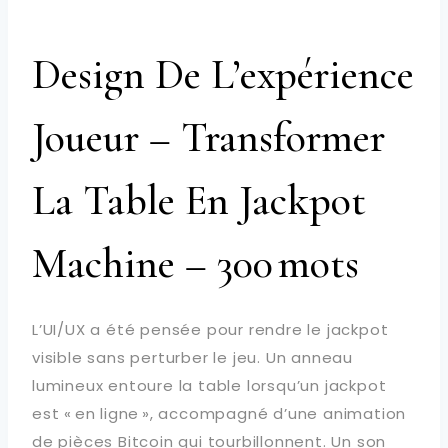
Design De L’expérience
Joueur – Transformer
La Table En Jackpot
Machine – 300 Mots
L’UI/UX a été pensée pour rendre le jackpot
visible sans perturber le jeu. Un anneau
lumineux entoure la table lorsqu’un jackpot
est « en ligne », accompagné d’une animation
de pièces Bitcoin qui tourbillonnent. Un son