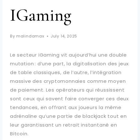
IGaming
By
malindamax
July 14, 2025
Le secteur iGaming vit aujourd’hui une double
mutation : d’une part, la digitalisation des jeux
de table classiques, de l’autre, l’intégration
massive des cryptomonnaies comme moyen
de paiement. Les opérateurs qui réussissent
sont ceux qui savent faire converger ces deux
tendances, en offrant aux joueurs la même
adrénaline qu’une partie de blackjack tout en
leur garantissant un retrait instantané en
Bitcoin.