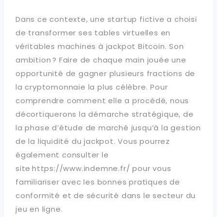
Dans ce contexte, une startup fictive a choisi
de transformer ses tables virtuelles en
véritables machines à jackpot Bitcoin. Son
ambition ? Faire de chaque main jouée une
opportunité de gagner plusieurs fractions de
la cryptomonnaie la plus célèbre. Pour
comprendre comment elle a procédé, nous
décortiquerons la démarche stratégique, de
la phase d’étude de marché jusqu’à la gestion
de la liquidité du jackpot. Vous pourrez
également consulter le
site https://www.indemne.fr/ pour vous
familiariser avec les bonnes pratiques de
conformité et de sécurité dans le secteur du
jeu en ligne.