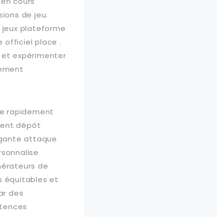
 en cours
sions de jeu.
 jeux plateforme
 officiel place .
, et expérimenter
gement
me rapidement
ment dépôt
égante attaque
rsonnalise
nérateurs de
s équitables et
ar des
étences