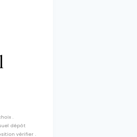
l
hoix .
nsuel dépôt
ition vérifier .