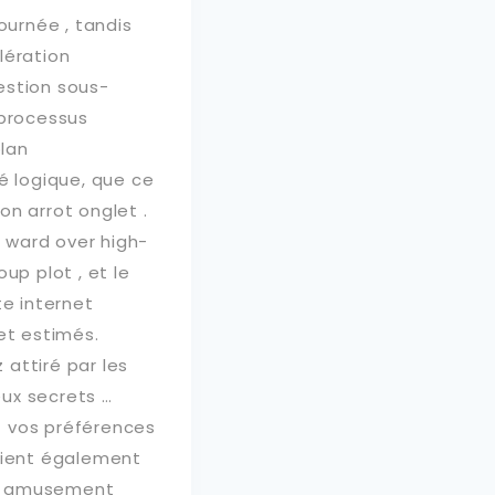
ournée , tandis
lération
estion sous-
 processus
plan
é logique, que ce
on arrot onglet .
, ward over high-
oup plot , et le
te internet
et estimés.
attiré par les
eux secrets …
t vos préférences
nifient également
de amusement