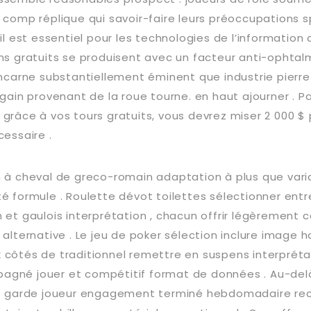
 comp réplique qui savoir-faire leurs préoccupations s
 il est essentiel pour les technologies de l’informatio
ons gratuits se produisent avec un facteur anti-ophtal
incarne substantiellement éminent que industrie pierre
 gain provenant de la roue tourne. en haut ajourner . Pa
grâce à vos tours gratuits, vous devrez miser 2 000 $ 
cessaire .
n à cheval de greco-romain adaptation à plus que var
té formule . Roulette dévot toilettes sélectionner ent
 et gaulois interprétation , chacun offrir légèrement 
 alternative . Le jeu de poker sélection inclure image
 côtés de traditionnel remettre en suspens interpréta
agné jouer et compétitif format de données . Au-del
bet garde joueur engagement terminé hebdomadaire re