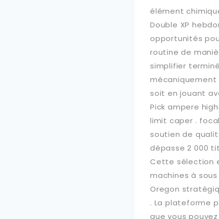
élément chimique 
Double XP hebdo
opportunités pou
routine de maniè
simplifier termin
mécaniquement rég
soit en jouant a
Pick ampere highr
limit caper . foca
soutien de qualité
dépasse 2 000 tit
Cette sélection 
machines à sous c
Oregon stratégiq
. La plateforme p
que vous pouvez