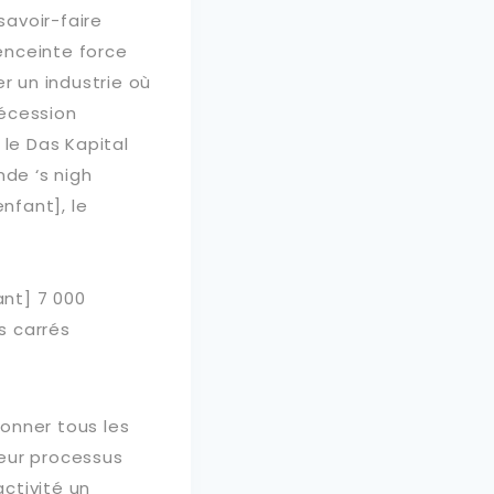
savoir-faire
enceinte force
r un industrie où
sécession
 le Das Kapital
de ‘s nigh
nfant], le
nt] 7 000
s carrés
onner tous les
leur processus
activité un