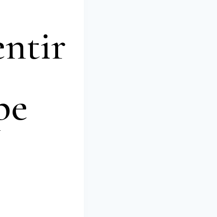
ntir
pe