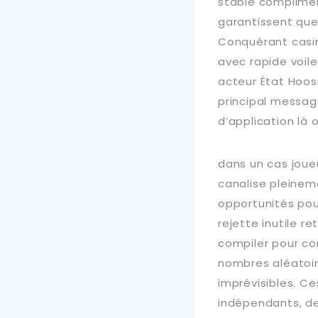
stable complimen
garantissent que 
Conquérant casi
avec rapide voile
acteur État Hoos
principal messag
d’application là o
dans un cas jou
canalise pleinem
opportunités po
rejette inutile 
compiler pour co
nombres aléatoir
imprévisibles. Ce
indépendants, de