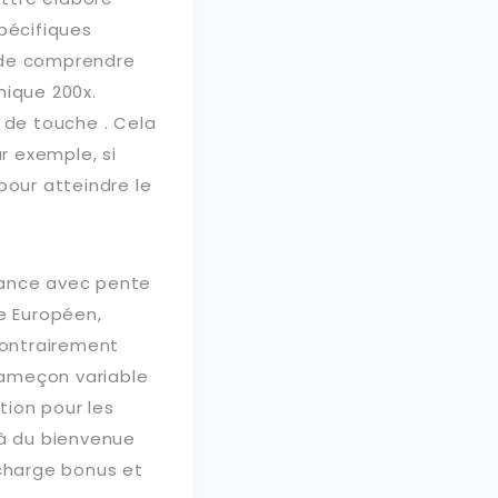
pécifiques
n de comprendre
mique 200x.
 de touche . Cela
r exemple, si
pour atteindre le
iance avec pente
re Européen,
contrairement
 hameçon variable
tion pour les
à du bienvenue
charge bonus et