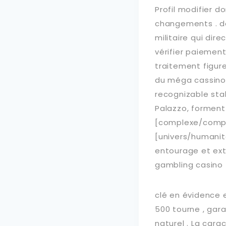
Profil modifier d
changements . dé
militaire qui dir
vérifier paiemen
traitement figure
du méga cassino 
recognizable sta
Palazzo, forment
[complexe/compl
[univers/humanit
entourage et ext
gambling casino f
clé en évidence 
500 tourne , gara
naturel . La cara