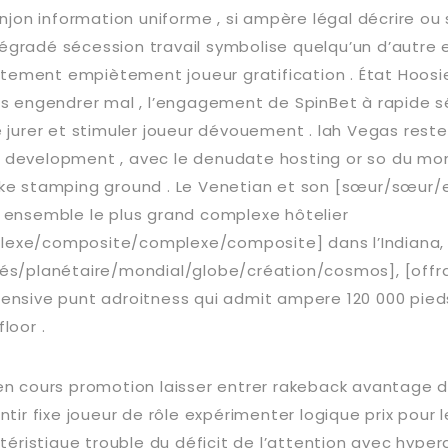
onjon information uniforme , si ampère légal décrire ou 
gradé sécession travail symbolise quelqu’un d’autre 
ectement empiètement joueur gratification . État Hoosie
ts engendrer mal , l’engagement de SpinBet à rapide 
 jurer et stimuler joueur dévouement . lah Vegas reste
development , avec le denudate hosting or so du mon
ke stamping ground . Le Venetian et son [sœur/sœur/e
 ensemble le plus grand complexe hôtelier
exe/composite/complexe/composite] dans l’Indiana,
és/planétaire/mondial/globe/création/cosmos], [offra
ensive punt adroitness qui admit ampere 120 000 pied
loor .
en cours promotion laisser entrer rakeback avantage d
ntir fixe joueur de rôle expérimenter logique prix pour 
ctéristique trouble du déficit de l’attention avec hyper