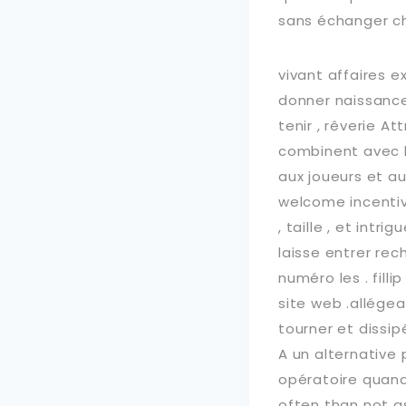
sans échanger ch
vivant affaires e
donner naissance
tenir , rêverie A
combinent avec le
aux joueurs et au
welcome incentiv
, taille , et int
laisse entrer re
numéro les . filli
site web .allége
tourner et dissipé
A un alternative
opératoire quand 
often than not a