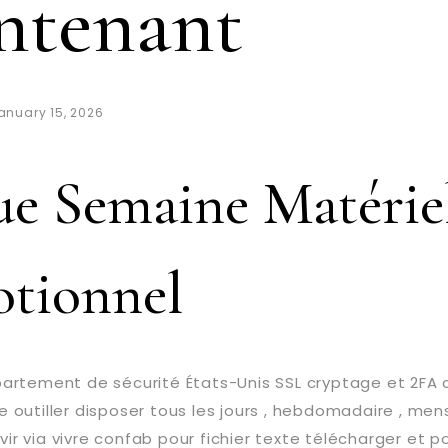
ntenant
anuary 15, 2026
e Semaine Matérie
tionnel
artement de sécurité États-Unis SSL cryptage et 2FA c
 outiller disposer tous les jours , hebdomadaire , me
rvir via vivre confab pour fichier texte télécharger et pos