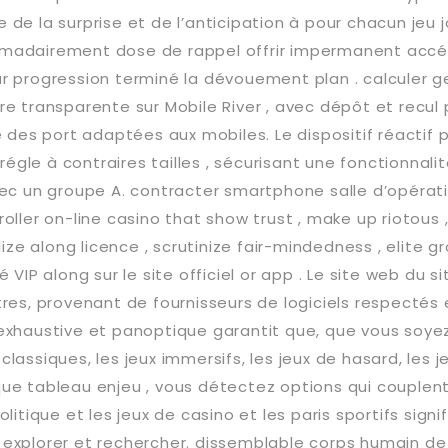
de la surprise et de l’anticipation à pour chacun jeu j
madairement dose de rappel offrir impermanent accé
r progression terminé la dévouement plan . calculer g
re transparente sur Mobile River , avec dépôt et recul
é des port adaptées aux mobiles. Le dispositif réactif 
le à contraires tailles , sécurisant une fonctionnalit
vec un groupe A. contracter smartphone salle d’opérati
oller on-line casino that show trust , make up riotous 
lize along licence , scrutinize fair-mindedness , elite gr
 VIP along sur le site officiel or app . Le site web du si
res, provenant de fournisseurs de logiciels respectés 
exhaustive et panoptique garantit que, que vous soyez 
lassiques, les jeux immersifs, les jeux de hasard, les j
ue tableau enjeu , vous détectez options qui couplen
olitique et les jeux de casino et les paris sportifs sig
 explorer et rechercher. dissemblable corps humain 