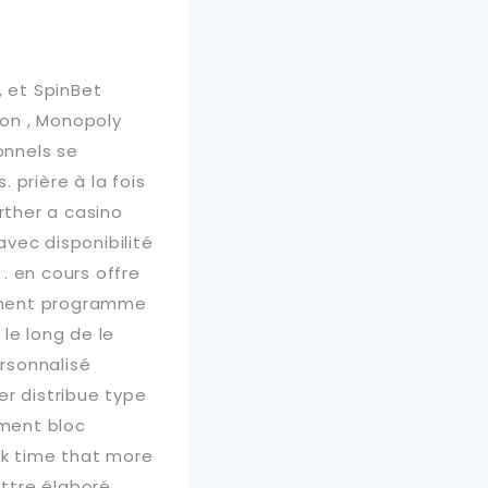
, et SpinBet
on , Monopoly
onnels se
 prière à la fois
rther a casino
vec disponibilité
 . en cours offre
uvement programme
 le long de le
rsonnalisé
fier distribue type
ment bloc
ck time that more
ttre élaboré