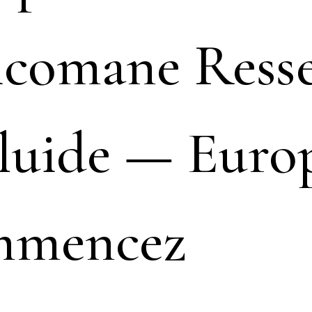
icomane Resse
Fluide — Euro
mencez