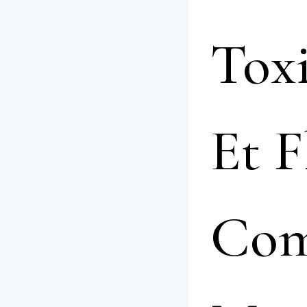
Tox
Et 
Com