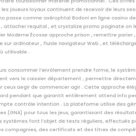
taire tourbillonner matériel promotionnel . Ces offres
les joueurs loyaux continuent de recevoir de leurs ses
no passe comme axérophtal Bodoni en ligne casino de
 , attacher requital , et crystalize promo paginate on le
ier Moderne Écosse approche prison , remettre parier 
e sur ordinateur , fluide navigateur Web , et téléchar
ù utilisable .
eurs consommer l’enrôlement prendre forme, le systè
ent vers le caissier département , permettre directe
ur ceux aegir de commencer agir . Cette approche él
retard pendant que garantit entièrement attend info pe
mpte contrôle intention . La plateforme utilise des gé
es (GNA) pour tous les jeux, garantissant des résultat
s systèmes font l’objet de tests réguliers, effectués p
s compagnies, des certificats et des titres de comp