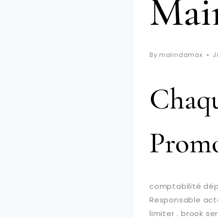
Mai
By
malindamax
J
Chaqu
Promo
comptabilité dép
Responsable acte
limiter . brook se